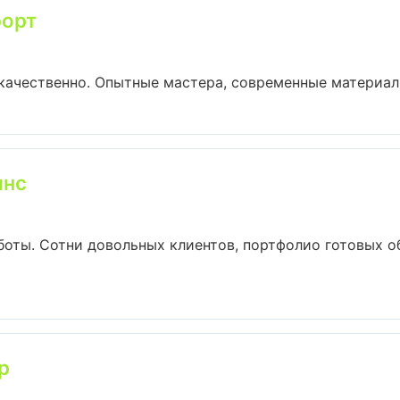
форт
ачественно. Опытные мастера, современные материалы
янс
боты. Сотни довольных клиентов, портфолио готовых о
р