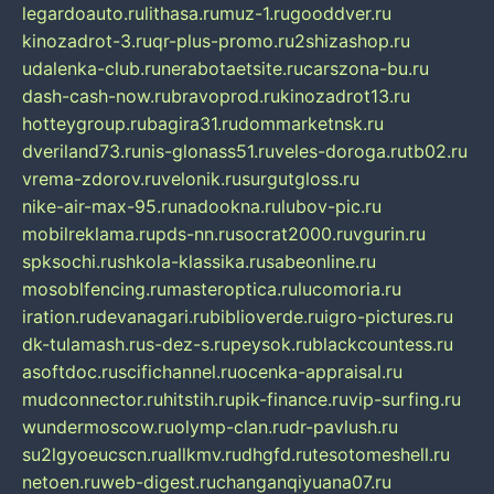
legardoauto.ru
lithasa.ru
muz-1.ru
gooddver.ru
kinozadrot-3.ru
qr-plus-promo.ru
2shizashop.ru
udalenka-club.ru
nerabotaetsite.ru
carszona-bu.ru
dash-cash-now.ru
bravoprod.ru
kinozadrot13.ru
hotteygroup.ru
bagira31.ru
dommarketnsk.ru
dveriland73.ru
nis-glonass51.ru
veles-doroga.ru
tb02.ru
vrema-zdorov.ru
velonik.ru
surgutgloss.ru
nike-air-max-95.ru
nadookna.ru
lubov-pic.ru
mobilreklama.ru
pds-nn.ru
socrat2000.ru
vgurin.ru
spksochi.ru
shkola-klassika.ru
sabeonline.ru
mosoblfencing.ru
masteroptica.ru
lucomoria.ru
iration.ru
devanagari.ru
biblioverde.ru
igro-pictures.ru
dk-tulamash.ru
s-dez-s.ru
peysok.ru
blackcountess.ru
asoftdoc.ru
scifichannel.ru
ocenka-appraisal.ru
mudconnector.ru
hitstih.ru
pik-finance.ru
vip-surfing.ru
wundermoscow.ru
olymp-clan.ru
dr-pavlush.ru
su2lgyoeucscn.ru
allkmv.ru
dhgfd.ru
tesotomeshell.ru
netoen.ru
web-digest.ru
changanqiyuana07.ru