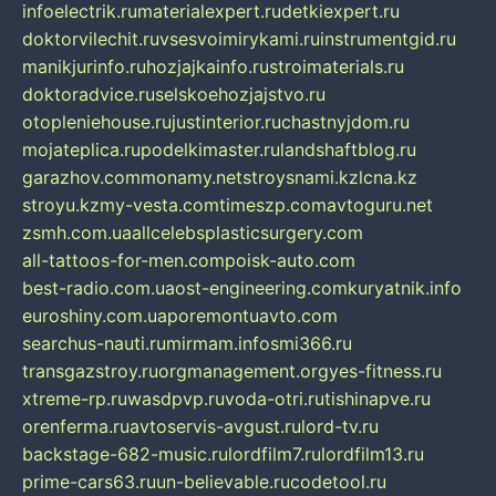
infoelectrik.ru
materialexpert.ru
detkiexpert.ru
doktorvilechit.ru
vsesvoimirykami.ru
instrumentgid.ru
manikjurinfo.ru
hozjajkainfo.ru
stroimaterials.ru
doktoradvice.ru
selskoehozjajstvo.ru
otopleniehouse.ru
justinterior.ru
chastnyjdom.ru
mojateplica.ru
podelkimaster.ru
landshaftblog.ru
garazhov.com
monamy.net
stroysnami.kz
lcna.kz
stroyu.kz
my-vesta.com
timeszp.com
avtoguru.net
zsmh.com.ua
allcelebsplasticsurgery.com
all-tattoos-for-men.com
poisk-auto.com
best-radio.com.ua
ost-engineering.com
kuryatnik.info
euroshiny.com.ua
poremontuavto.com
searchus-nauti.ru
mirmam.info
smi366.ru
transgazstroy.ru
orgmanagement.org
yes-fitness.ru
xtreme-rp.ru
wasdpvp.ru
voda-otri.ru
tishinapve.ru
orenferma.ru
avtoservis-avgust.ru
lord-tv.ru
backstage-682-music.ru
lordfilm7.ru
lordfilm13.ru
prime-cars63.ru
un-believable.ru
codetool.ru