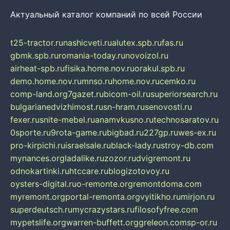
Актуальный каталог компаний по всей России
t25-tractor.ru
nashicveti.ru
alutex.spb.ru
fas.ru
gbmk.spb.ru
romania-today.ru
novoizol.ru
airheat-spb.ru
fisika.home.nov.ru
orakul.spb.ru
demo.home.nov.ru
mnso.ru
home.nov.ru
cemko.ru
comp-land.org
7gazet.ru
bicom-oil.ru
superiorsearch.ru
bulgarianedvizhimost.ru
sn-hram.ru
senovosti.ru
fexer.ru
snite-mebel.ru
anamvkusno.ru
technosaratov.ru
0sporte.ru
9rota-game.ru
bigbad.ru
227gp.ru
wes-ex.ru
pro-kirpichi.ru
israelsale.ru
black-lady.ru
stroy-db.com
mynances.org
ladalike.ru
zozor.ru
dvigremont.ru
odnokartinki.ru
htccare.ru
blogizotovoy.ru
oysters-digital.ru
o-remonte.org
remontdoma.com
myremont.org
portal-remonta.org
vyitikho.ru
mirjon.ru
superdeutsch.ru
mycrazystars.ru
filosofyfree.com
mypetslife.org
warren-buffett.org
greleon.com
sp-or.ru