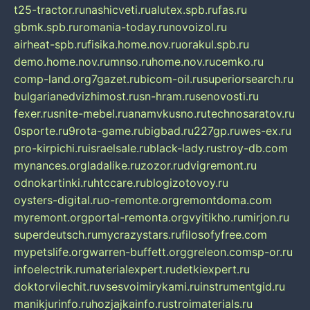
t25-tractor.ru
nashicveti.ru
alutex.spb.ru
fas.ru
gbmk.spb.ru
romania-today.ru
novoizol.ru
airheat-spb.ru
fisika.home.nov.ru
orakul.spb.ru
demo.home.nov.ru
mnso.ru
home.nov.ru
cemko.ru
comp-land.org
7gazet.ru
bicom-oil.ru
superiorsearch.ru
bulgarianedvizhimost.ru
sn-hram.ru
senovosti.ru
fexer.ru
snite-mebel.ru
anamvkusno.ru
technosaratov.ru
0sporte.ru
9rota-game.ru
bigbad.ru
227gp.ru
wes-ex.ru
pro-kirpichi.ru
israelsale.ru
black-lady.ru
stroy-db.com
mynances.org
ladalike.ru
zozor.ru
dvigremont.ru
odnokartinki.ru
htccare.ru
blogizotovoy.ru
oysters-digital.ru
o-remonte.org
remontdoma.com
myremont.org
portal-remonta.org
vyitikho.ru
mirjon.ru
superdeutsch.ru
mycrazystars.ru
filosofyfree.com
mypetslife.org
warren-buffett.org
greleon.com
sp-or.ru
infoelectrik.ru
materialexpert.ru
detkiexpert.ru
doktorvilechit.ru
vsesvoimirykami.ru
instrumentgid.ru
manikjurinfo.ru
hozjajkainfo.ru
stroimaterials.ru