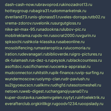
dash-cash-now.ru
bravoprod.ru
kinozadrot13.ru
hotteygroup.ru
bagira31.ru
dommarketnsk.ru
dveriland73.ru
nis-glonass51.ru
veles-doroga.ru
tb02.ru
vrema-zdorov.ru
velonik.ru
surgutgloss.ru
nike-air-max-95.ru
nadookna.ru
lubov-pic.ru
mobilreklama.ru
pds-nn.ru
socrat2000.ru
vgurin.ru
spksochi.ru
shkola-klassika.ru
sabeonline.ru
mosoblfencing.ru
masteroptica.ru
lucomoria.ru
iration.ru
devanagari.ru
biblioverde.ru
igro-pictures.ru
dk-tulamash.ru
s-dez-s.ru
peysok.ru
blackcountess.ru
asoftdoc.ru
scifichannel.ru
ocenka-appraisal.ru
mudconnector.ru
hitstih.ru
pik-finance.ru
vip-surfing.ru
wundermoscow.ru
olymp-clan.ru
dr-pavlush.ru
su2lgyoeucscn.ru
allkmv.ru
dhgfd.ru
tesotomeshell.ru
netoen.ru
web-digest.ru
changanqiyuana07.ru
kuper-dostavka.ru
edemvgelen.ru
ytyt.ru
infoelektrik.ru
everafterclub.org
kirillkgr.ru
goodv1234.ru
oopslady.ru