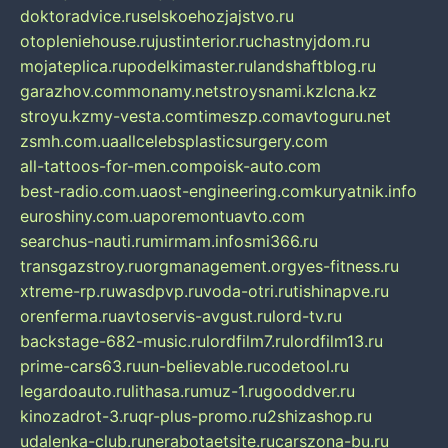
doktoradvice.ru
selskoehozjajstvo.ru
otopleniehouse.ru
justinterior.ru
chastnyjdom.ru
mojateplica.ru
podelkimaster.ru
landshaftblog.ru
garazhov.com
monamy.net
stroysnami.kz
lcna.kz
stroyu.kz
my-vesta.com
timeszp.com
avtoguru.net
zsmh.com.ua
allcelebsplasticsurgery.com
all-tattoos-for-men.com
poisk-auto.com
best-radio.com.ua
ost-engineering.com
kuryatnik.info
euroshiny.com.ua
poremontuavto.com
searchus-nauti.ru
mirmam.info
smi366.ru
transgazstroy.ru
orgmanagement.org
yes-fitness.ru
xtreme-rp.ru
wasdpvp.ru
voda-otri.ru
tishinapve.ru
orenferma.ru
avtoservis-avgust.ru
lord-tv.ru
backstage-682-music.ru
lordfilm7.ru
lordfilm13.ru
prime-cars63.ru
un-believable.ru
codetool.ru
legardoauto.ru
lithasa.ru
muz-1.ru
gooddver.ru
kinozadrot-3.ru
qr-plus-promo.ru
2shizashop.ru
udalenka-club.ru
nerabotaetsite.ru
carszona-bu.ru