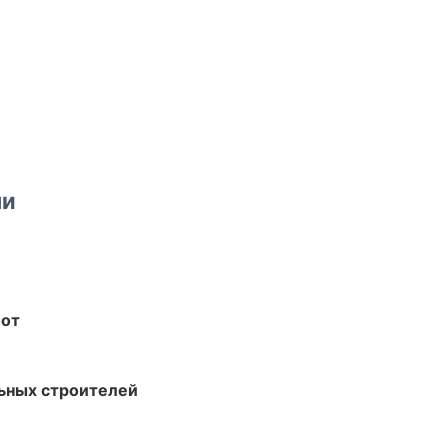
ми
бот
ьных строителей