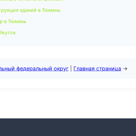
трукция зданий в Тюмень
р в Тюмень
Якутск
альный федеральный округ
|
Главная страница
→