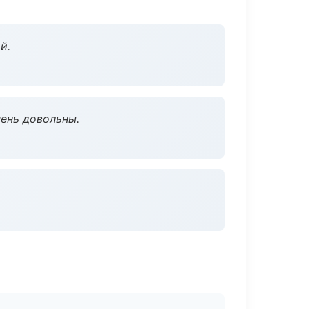
й.
чень довольны.