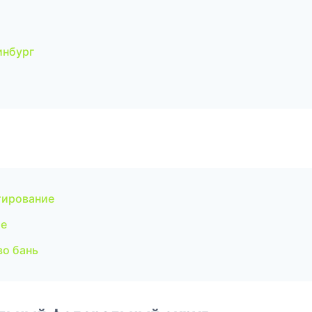
инбург
тирование
ие
о бань