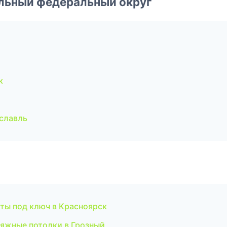
альный федеральный округ
к
славль
ты под ключ в Красноярск
яжные потолки в Грозный