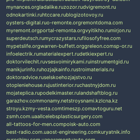
mynances.org
ladalike.ru
zozor.ru
dvigremont.ru
odnokartinki.ru
htccare.ru
blogizotovoy.ru
oysters-digital.ru
o-remonte.org
remontdoma.com
myremont.org
portal-remonta.org
vyitikho.ru
mirjon.ru
superdeutsch.ru
mycrazystars.ru
filosofyfree.com
mypetslife.org
warren-buffett.org
greleon.com
sp-or.ru
infoelectrik.ru
materialexpert.ru
detkiexpert.ru
doktorvilechit.ru
vsesvoimirykami.ru
instrumentgid.ru
manikjurinfo.ru
hozjajkainfo.ru
stroimaterials.ru
doktoradvice.ru
selskoehozjajstvo.ru
otopleniehouse.ru
justinterior.ru
chastnyjdom.ru
mojateplica.ru
podelkimaster.ru
landshaftblog.ru
garazhov.com
monamy.net
stroysnami.kz
lcna.kz
stroyu.kz
my-vesta.com
timeszp.com
avtoguru.net
zsmh.com.ua
allcelebsplasticsurgery.com
all-tattoos-for-men.com
poisk-auto.com
best-radio.com.ua
ost-engineering.com
kuryatnik.info
euroshiny.com.ua
poremontuavto.com