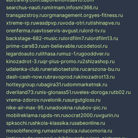
searchus-nauti.ru
mirmam.info
smi366.ru
transgazstroy.ru
orgmanagement.org
yes-fitness.ru
xtreme-rp.ru
wasdpvp.ru
voda-otri.ru
tishinapve.ru
orenferma.ru
avtoservis-avgust.ru
lord-tv.ru
backstage-682-music.ru
lordfilm7.ru
lordfilm13.ru
prime-cars63.ru
un-believable.ru
codetool.ru
legardoauto.ru
lithasa.ru
muz-1.ru
gooddver.ru
kinozadrot-3.ru
qr-plus-promo.ru
2shizashop.ru
udalenka-club.ru
nerabotaetsite.ru
carszona-bu.ru
dash-cash-now.ru
bravoprod.ru
kinozadrot13.ru
hotteygroup.ru
bagira31.ru
dommarketnsk.ru
dveriland73.ru
nis-glonass51.ru
veles-doroga.ru
tb02.ru
vrema-zdorov.ru
velonik.ru
surgutgloss.ru
nike-air-max-95.ru
nadookna.ru
lubov-pic.ru
mobilreklama.ru
pds-nn.ru
socrat2000.ru
vgurin.ru
spksochi.ru
shkola-klassika.ru
sabeonline.ru
mosoblfencing.ru
masteroptica.ru
lucomoria.ru