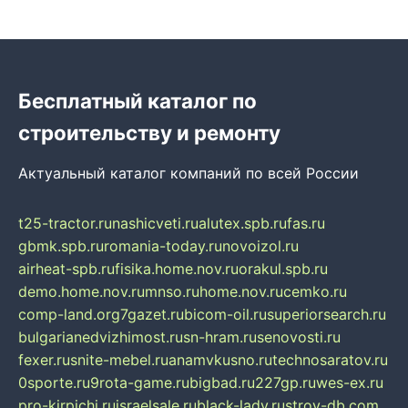
Бесплатный каталог по
строительству и ремонту
Актуальный каталог компаний по всей России
t25-tractor.ru
nashicveti.ru
alutex.spb.ru
fas.ru
gbmk.spb.ru
romania-today.ru
novoizol.ru
airheat-spb.ru
fisika.home.nov.ru
orakul.spb.ru
demo.home.nov.ru
mnso.ru
home.nov.ru
cemko.ru
comp-land.org
7gazet.ru
bicom-oil.ru
superiorsearch.ru
bulgarianedvizhimost.ru
sn-hram.ru
senovosti.ru
fexer.ru
snite-mebel.ru
anamvkusno.ru
technosaratov.ru
0sporte.ru
9rota-game.ru
bigbad.ru
227gp.ru
wes-ex.ru
pro-kirpichi.ru
israelsale.ru
black-lady.ru
stroy-db.com