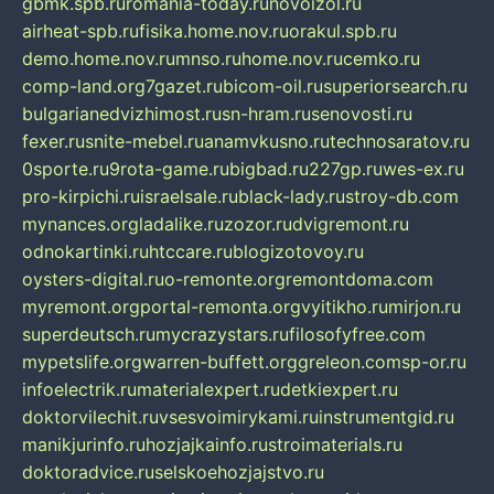
gbmk.spb.ru
romania-today.ru
novoizol.ru
airheat-spb.ru
fisika.home.nov.ru
orakul.spb.ru
demo.home.nov.ru
mnso.ru
home.nov.ru
cemko.ru
comp-land.org
7gazet.ru
bicom-oil.ru
superiorsearch.ru
bulgarianedvizhimost.ru
sn-hram.ru
senovosti.ru
fexer.ru
snite-mebel.ru
anamvkusno.ru
technosaratov.ru
0sporte.ru
9rota-game.ru
bigbad.ru
227gp.ru
wes-ex.ru
pro-kirpichi.ru
israelsale.ru
black-lady.ru
stroy-db.com
mynances.org
ladalike.ru
zozor.ru
dvigremont.ru
odnokartinki.ru
htccare.ru
blogizotovoy.ru
oysters-digital.ru
o-remonte.org
remontdoma.com
myremont.org
portal-remonta.org
vyitikho.ru
mirjon.ru
superdeutsch.ru
mycrazystars.ru
filosofyfree.com
mypetslife.org
warren-buffett.org
greleon.com
sp-or.ru
infoelectrik.ru
materialexpert.ru
detkiexpert.ru
doktorvilechit.ru
vsesvoimirykami.ru
instrumentgid.ru
manikjurinfo.ru
hozjajkainfo.ru
stroimaterials.ru
doktoradvice.ru
selskoehozjajstvo.ru