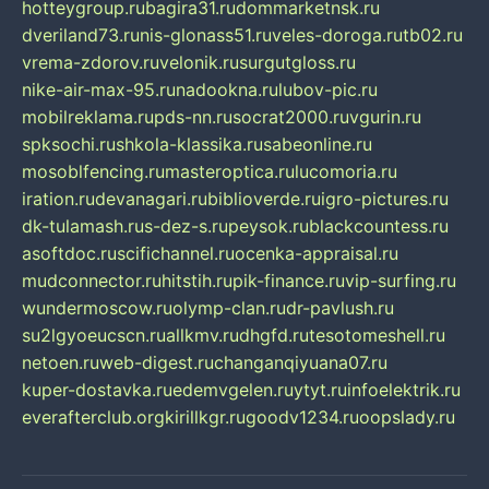
hotteygroup.ru
bagira31.ru
dommarketnsk.ru
dveriland73.ru
nis-glonass51.ru
veles-doroga.ru
tb02.ru
vrema-zdorov.ru
velonik.ru
surgutgloss.ru
nike-air-max-95.ru
nadookna.ru
lubov-pic.ru
mobilreklama.ru
pds-nn.ru
socrat2000.ru
vgurin.ru
spksochi.ru
shkola-klassika.ru
sabeonline.ru
mosoblfencing.ru
masteroptica.ru
lucomoria.ru
iration.ru
devanagari.ru
biblioverde.ru
igro-pictures.ru
dk-tulamash.ru
s-dez-s.ru
peysok.ru
blackcountess.ru
asoftdoc.ru
scifichannel.ru
ocenka-appraisal.ru
mudconnector.ru
hitstih.ru
pik-finance.ru
vip-surfing.ru
wundermoscow.ru
olymp-clan.ru
dr-pavlush.ru
su2lgyoeucscn.ru
allkmv.ru
dhgfd.ru
tesotomeshell.ru
netoen.ru
web-digest.ru
changanqiyuana07.ru
kuper-dostavka.ru
edemvgelen.ru
ytyt.ru
infoelektrik.ru
everafterclub.org
kirillkgr.ru
goodv1234.ru
oopslady.ru