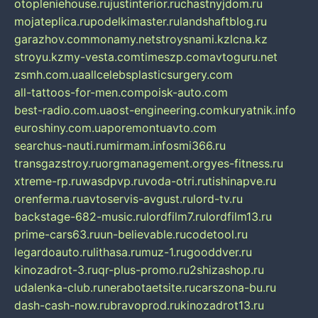
otopleniehouse.ru
justinterior.ru
chastnyjdom.ru
mojateplica.ru
podelkimaster.ru
landshaftblog.ru
garazhov.com
monamy.net
stroysnami.kz
lcna.kz
stroyu.kz
my-vesta.com
timeszp.com
avtoguru.net
zsmh.com.ua
allcelebsplasticsurgery.com
all-tattoos-for-men.com
poisk-auto.com
best-radio.com.ua
ost-engineering.com
kuryatnik.info
euroshiny.com.ua
poremontuavto.com
searchus-nauti.ru
mirmam.info
smi366.ru
transgazstroy.ru
orgmanagement.org
yes-fitness.ru
xtreme-rp.ru
wasdpvp.ru
voda-otri.ru
tishinapve.ru
orenferma.ru
avtoservis-avgust.ru
lord-tv.ru
backstage-682-music.ru
lordfilm7.ru
lordfilm13.ru
prime-cars63.ru
un-believable.ru
codetool.ru
legardoauto.ru
lithasa.ru
muz-1.ru
gooddver.ru
kinozadrot-3.ru
qr-plus-promo.ru
2shizashop.ru
udalenka-club.ru
nerabotaetsite.ru
carszona-bu.ru
dash-cash-now.ru
bravoprod.ru
kinozadrot13.ru