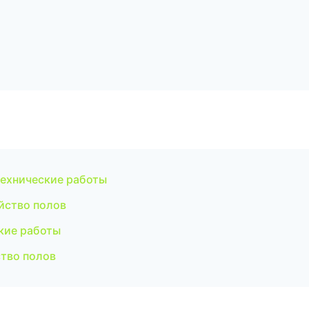
ехнические работы
йство полов
кие работы
тво полов