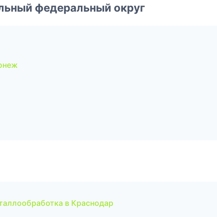
альный федеральный округ
онеж
еталлообработка в Краснодар