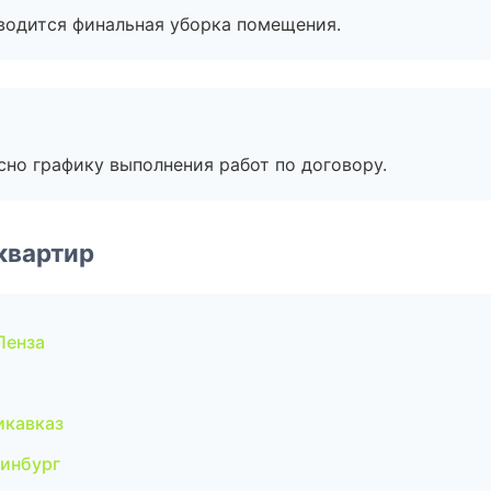
оводится финальная уборка помещения.
сно графику выполнения работ по договору.
квартир
Пенза
икавказ
ринбург