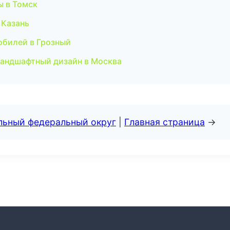
ы в Томск
 Казань
обилей в Грозный
андшафтный дизайн в Москва
альный федеральный округ
|
Главная страница
→