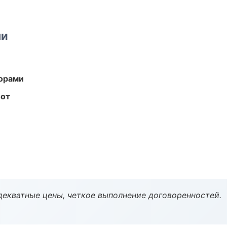
ми
торами
бот
декватные цены, четкое выполнение договоренностей.