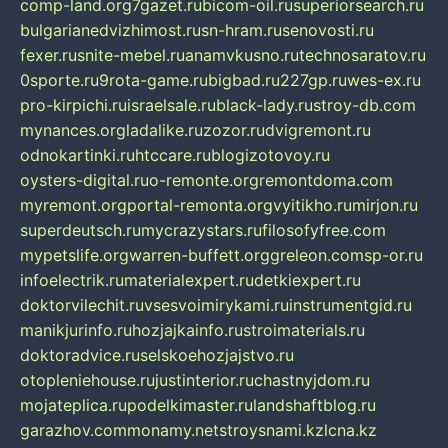
comp-land.org
7gazet.ru
bicom-oil.ru
superiorsearch.ru
bulgarianedvizhimost.ru
sn-hram.ru
senovosti.ru
fexer.ru
snite-mebel.ru
anamvkusno.ru
technosaratov.ru
0sporte.ru
9rota-game.ru
bigbad.ru
227gp.ru
wes-ex.ru
pro-kirpichi.ru
israelsale.ru
black-lady.ru
stroy-db.com
mynances.org
ladalike.ru
zozor.ru
dvigremont.ru
odnokartinki.ru
htccare.ru
blogizotovoy.ru
oysters-digital.ru
o-remonte.org
remontdoma.com
myremont.org
portal-remonta.org
vyitikho.ru
mirjon.ru
superdeutsch.ru
mycrazystars.ru
filosofyfree.com
mypetslife.org
warren-buffett.org
greleon.com
sp-or.ru
infoelectrik.ru
materialexpert.ru
detkiexpert.ru
doktorvilechit.ru
vsesvoimirykami.ru
instrumentgid.ru
manikjurinfo.ru
hozjajkainfo.ru
stroimaterials.ru
doktoradvice.ru
selskoehozjajstvo.ru
otopleniehouse.ru
justinterior.ru
chastnyjdom.ru
mojateplica.ru
podelkimaster.ru
landshaftblog.ru
garazhov.com
monamy.net
stroysnami.kz
lcna.kz