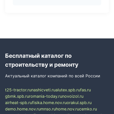
Бесплатный каталог по
строительству и ремонту
Актуальный каталог компаний по всей России
t25-tractor.ru
nashicveti.ru
alutex.spb.ru
fas.ru
gbmk.spb.ru
romania-today.ru
novoizol.ru
airheat-spb.ru
fisika.home.nov.ru
orakul.spb.ru
demo.home.nov.ru
mnso.ru
home.nov.ru
cemko.ru