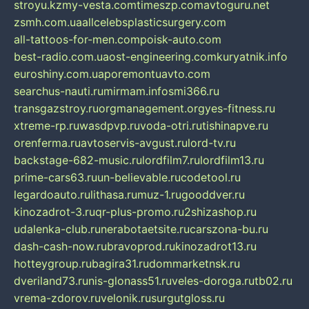
stroyu.kz
my-vesta.com
timeszp.com
avtoguru.net
zsmh.com.ua
allcelebsplasticsurgery.com
all-tattoos-for-men.com
poisk-auto.com
best-radio.com.ua
ost-engineering.com
kuryatnik.info
euroshiny.com.ua
poremontuavto.com
searchus-nauti.ru
mirmam.info
smi366.ru
transgazstroy.ru
orgmanagement.org
yes-fitness.ru
xtreme-rp.ru
wasdpvp.ru
voda-otri.ru
tishinapve.ru
orenferma.ru
avtoservis-avgust.ru
lord-tv.ru
backstage-682-music.ru
lordfilm7.ru
lordfilm13.ru
prime-cars63.ru
un-believable.ru
codetool.ru
legardoauto.ru
lithasa.ru
muz-1.ru
gooddver.ru
kinozadrot-3.ru
qr-plus-promo.ru
2shizashop.ru
udalenka-club.ru
nerabotaetsite.ru
carszona-bu.ru
dash-cash-now.ru
bravoprod.ru
kinozadrot13.ru
hotteygroup.ru
bagira31.ru
dommarketnsk.ru
dveriland73.ru
nis-glonass51.ru
veles-doroga.ru
tb02.ru
vrema-zdorov.ru
velonik.ru
surgutgloss.ru