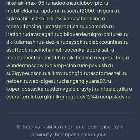
nike-air-max-95.ru
nadookna.ru
lubov-pic.ru
mobilreklama.ru
pds-nn.ru
socrat2000.ru
vgurin.ru
spksochi.ru
shkola-klassika.ru
sabeonline.ru
mosoblfencing.ru
masteroptica.ru
lucomoria.ru
iration.ru
devanagari.ru
biblioverde.ru
igro-pictures.ru
dk-tulamash.ru
s-dez-s.ru
peysok.ru
blackcountess.ru
asoftdoc.ru
scifichannel.ru
ocenka-appraisal.ru
mudconnector.ru
hitstih.ru
pik-finance.ru
vip-surfing.ru
wundermoscow.ru
olymp-clan.ru
dr-pavlush.ru
su2lgyoeucscn.ru
allkmv.ru
dhgfd.ru
tesotomeshell.ru
netoen.ru
web-digest.ru
changanqiyuana07.ru
kuper-dostavka.ru
edemvgelen.ru
ytyt.ru
infoelektrik.ru
everafterclub.org
kirillkgr.ru
goodv1234.ru
oopslady.ru
© Бесплатный каталог по строительству и
ремонту. Все права защищены.