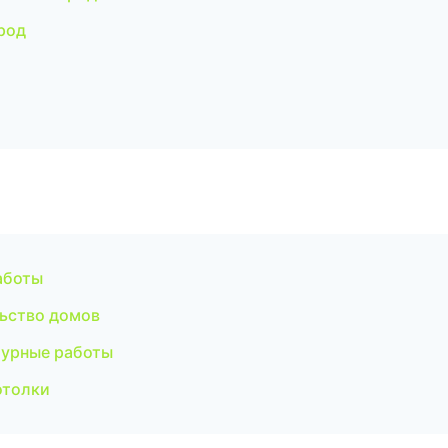
род
аботы
ьство домов
турные работы
отолки