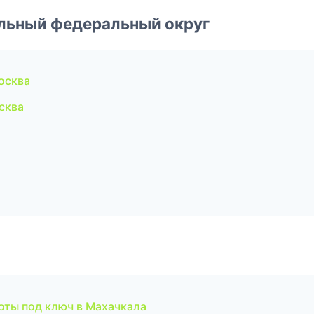
альный федеральный округ
осква
сква
оты под ключ в Махачкала