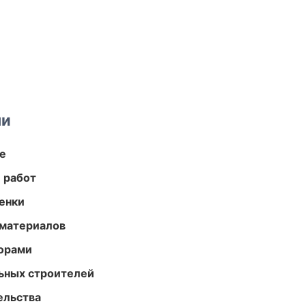
ми
те
 работ
енки
 материалов
торами
ьных строителей
ельства