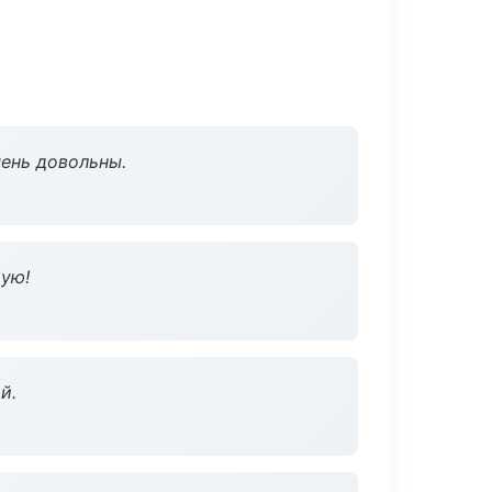
чень довольны.
дую!
й.