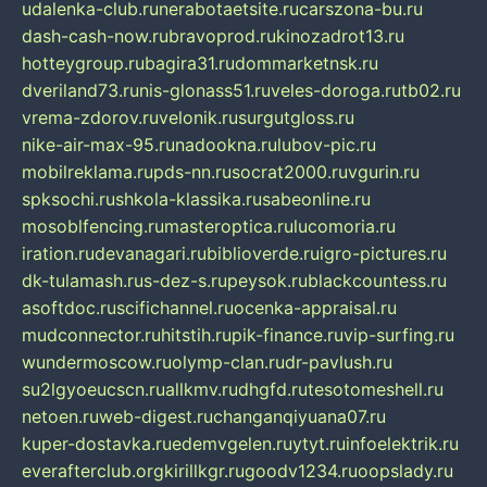
udalenka-club.ru
nerabotaetsite.ru
carszona-bu.ru
dash-cash-now.ru
bravoprod.ru
kinozadrot13.ru
hotteygroup.ru
bagira31.ru
dommarketnsk.ru
dveriland73.ru
nis-glonass51.ru
veles-doroga.ru
tb02.ru
vrema-zdorov.ru
velonik.ru
surgutgloss.ru
nike-air-max-95.ru
nadookna.ru
lubov-pic.ru
mobilreklama.ru
pds-nn.ru
socrat2000.ru
vgurin.ru
spksochi.ru
shkola-klassika.ru
sabeonline.ru
mosoblfencing.ru
masteroptica.ru
lucomoria.ru
iration.ru
devanagari.ru
biblioverde.ru
igro-pictures.ru
dk-tulamash.ru
s-dez-s.ru
peysok.ru
blackcountess.ru
asoftdoc.ru
scifichannel.ru
ocenka-appraisal.ru
mudconnector.ru
hitstih.ru
pik-finance.ru
vip-surfing.ru
wundermoscow.ru
olymp-clan.ru
dr-pavlush.ru
su2lgyoeucscn.ru
allkmv.ru
dhgfd.ru
tesotomeshell.ru
netoen.ru
web-digest.ru
changanqiyuana07.ru
kuper-dostavka.ru
edemvgelen.ru
ytyt.ru
infoelektrik.ru
everafterclub.org
kirillkgr.ru
goodv1234.ru
oopslady.ru