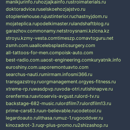
manikjurinfo.ru
hozjajkainfo.ru
stroimaterials.ru
doktoradvice.ru
selskoehozjajstvo.ru
otopleniehouse.ru
justinterior.ru
chastnyjdom.ru
mojateplica.ru
podelkimaster.ru
landshaftblog.ru
garazhov.com
monamy.net
stroysnami.kz
lcna.kz
stroyu.kz
my-vesta.com
timeszp.com
avtoguru.net
zsmh.com.ua
allcelebsplasticsurgery.com
all-tattoos-for-men.com
poisk-auto.com
best-radio.com.ua
ost-engineering.com
kuryatnik.info
euroshiny.com.ua
poremontuavto.com
searchus-nauti.ru
mirmam.info
smi366.ru
transgazstroy.ru
orgmanagement.org
yes-fitness.ru
xtreme-rp.ru
wasdpvp.ru
voda-otri.ru
tishinapve.ru
orenferma.ru
avtoservis-avgust.ru
lord-tv.ru
backstage-682-music.ru
lordfilm7.ru
lordfilm13.ru
prime-cars63.ru
un-believable.ru
codetool.ru
legardoauto.ru
lithasa.ru
muz-1.ru
gooddver.ru
kinozadrot-3.ru
qr-plus-promo.ru
2shizashop.ru