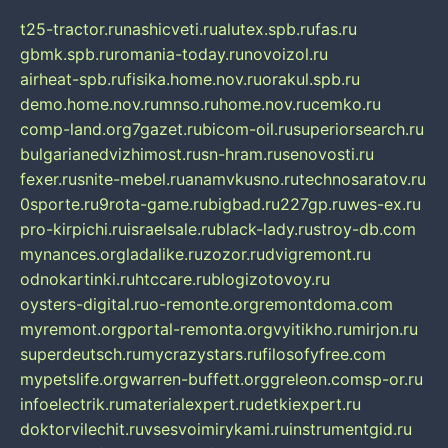
t25-tractor.ru
nashicveti.ru
alutex.spb.ru
fas.ru
gbmk.spb.ru
romania-today.ru
novoizol.ru
airheat-spb.ru
fisika.home.nov.ru
orakul.spb.ru
demo.home.nov.ru
mnso.ru
home.nov.ru
cemko.ru
comp-land.org
7gazet.ru
bicom-oil.ru
superiorsearch.ru
bulgarianedvizhimost.ru
sn-hram.ru
senovosti.ru
fexer.ru
snite-mebel.ru
anamvkusno.ru
technosaratov.ru
0sporte.ru
9rota-game.ru
bigbad.ru
227gp.ru
wes-ex.ru
pro-kirpichi.ru
israelsale.ru
black-lady.ru
stroy-db.com
mynances.org
ladalike.ru
zozor.ru
dvigremont.ru
odnokartinki.ru
htccare.ru
blogizotovoy.ru
oysters-digital.ru
o-remonte.org
remontdoma.com
myremont.org
portal-remonta.org
vyitikho.ru
mirjon.ru
superdeutsch.ru
mycrazystars.ru
filosofyfree.com
mypetslife.org
warren-buffett.org
greleon.com
sp-or.ru
infoelectrik.ru
materialexpert.ru
detkiexpert.ru
doktorvilechit.ru
vsesvoimirykami.ru
instrumentgid.ru