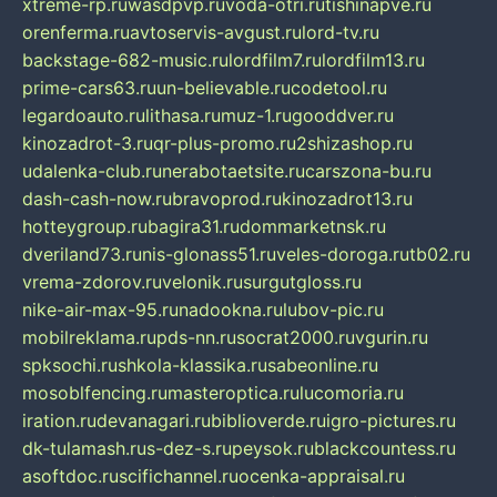
xtreme-rp.ru
wasdpvp.ru
voda-otri.ru
tishinapve.ru
orenferma.ru
avtoservis-avgust.ru
lord-tv.ru
backstage-682-music.ru
lordfilm7.ru
lordfilm13.ru
prime-cars63.ru
un-believable.ru
codetool.ru
legardoauto.ru
lithasa.ru
muz-1.ru
gooddver.ru
kinozadrot-3.ru
qr-plus-promo.ru
2shizashop.ru
udalenka-club.ru
nerabotaetsite.ru
carszona-bu.ru
dash-cash-now.ru
bravoprod.ru
kinozadrot13.ru
hotteygroup.ru
bagira31.ru
dommarketnsk.ru
dveriland73.ru
nis-glonass51.ru
veles-doroga.ru
tb02.ru
vrema-zdorov.ru
velonik.ru
surgutgloss.ru
nike-air-max-95.ru
nadookna.ru
lubov-pic.ru
mobilreklama.ru
pds-nn.ru
socrat2000.ru
vgurin.ru
spksochi.ru
shkola-klassika.ru
sabeonline.ru
mosoblfencing.ru
masteroptica.ru
lucomoria.ru
iration.ru
devanagari.ru
biblioverde.ru
igro-pictures.ru
dk-tulamash.ru
s-dez-s.ru
peysok.ru
blackcountess.ru
asoftdoc.ru
scifichannel.ru
ocenka-appraisal.ru