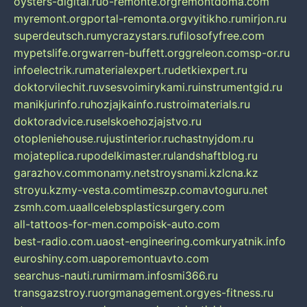
oysters-digital.ru
o-remonte.org
remontdoma.com
myremont.org
portal-remonta.org
vyitikho.ru
mirjon.ru
superdeutsch.ru
mycrazystars.ru
filosofyfree.com
mypetslife.org
warren-buffett.org
greleon.com
sp-or.ru
infoelectrik.ru
materialexpert.ru
detkiexpert.ru
doktorvilechit.ru
vsesvoimirykami.ru
instrumentgid.ru
manikjurinfo.ru
hozjajkainfo.ru
stroimaterials.ru
doktoradvice.ru
selskoehozjajstvo.ru
otopleniehouse.ru
justinterior.ru
chastnyjdom.ru
mojateplica.ru
podelkimaster.ru
landshaftblog.ru
garazhov.com
monamy.net
stroysnami.kz
lcna.kz
stroyu.kz
my-vesta.com
timeszp.com
avtoguru.net
zsmh.com.ua
allcelebsplasticsurgery.com
all-tattoos-for-men.com
poisk-auto.com
best-radio.com.ua
ost-engineering.com
kuryatnik.info
euroshiny.com.ua
poremontuavto.com
searchus-nauti.ru
mirmam.info
smi366.ru
transgazstroy.ru
orgmanagement.org
yes-fitness.ru