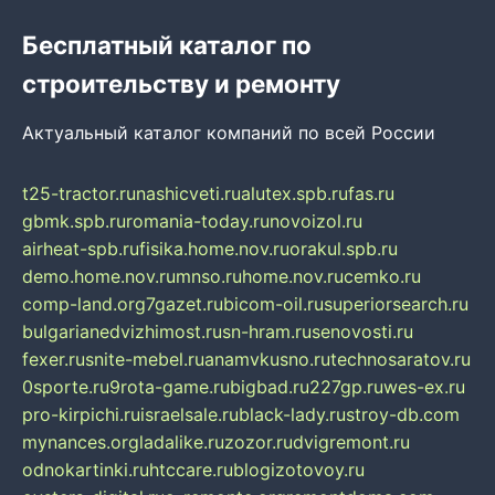
Бесплатный каталог по
строительству и ремонту
Актуальный каталог компаний по всей России
t25-tractor.ru
nashicveti.ru
alutex.spb.ru
fas.ru
gbmk.spb.ru
romania-today.ru
novoizol.ru
airheat-spb.ru
fisika.home.nov.ru
orakul.spb.ru
demo.home.nov.ru
mnso.ru
home.nov.ru
cemko.ru
comp-land.org
7gazet.ru
bicom-oil.ru
superiorsearch.ru
bulgarianedvizhimost.ru
sn-hram.ru
senovosti.ru
fexer.ru
snite-mebel.ru
anamvkusno.ru
technosaratov.ru
0sporte.ru
9rota-game.ru
bigbad.ru
227gp.ru
wes-ex.ru
pro-kirpichi.ru
israelsale.ru
black-lady.ru
stroy-db.com
mynances.org
ladalike.ru
zozor.ru
dvigremont.ru
odnokartinki.ru
htccare.ru
blogizotovoy.ru