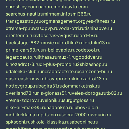
euroshiny.com.ua
poremontuavto.com
searchus-nauti.ru
mirmam.info
smi366.ru
transgazstroy.ru
orgmanagement.org
yes-fitness.ru
xtreme-rp.ru
wasdpvp.ru
voda-otri.ru
tishinapve.ru
orenferma.ru
avtoservis-avgust.ru
lord-tv.ru
backstage-682-music.ru
lordfilm7.ru
lordfilm13.ru
prime-cars63.ru
un-believable.ru
codetool.ru
legardoauto.ru
lithasa.ru
muz-1.ru
gooddver.ru
kinozadrot-3.ru
qr-plus-promo.ru
2shizashop.ru
udalenka-club.ru
nerabotaetsite.ru
carszona-bu.ru
dash-cash-now.ru
bravoprod.ru
kinozadrot13.ru
hotteygroup.ru
bagira31.ru
dommarketnsk.ru
dveriland73.ru
nis-glonass51.ru
veles-doroga.ru
tb02.ru
vrema-zdorov.ru
velonik.ru
surgutgloss.ru
nike-air-max-95.ru
nadookna.ru
lubov-pic.ru
mobilreklama.ru
pds-nn.ru
socrat2000.ru
vgurin.ru
spksochi.ru
shkola-klassika.ru
sabeonline.ru