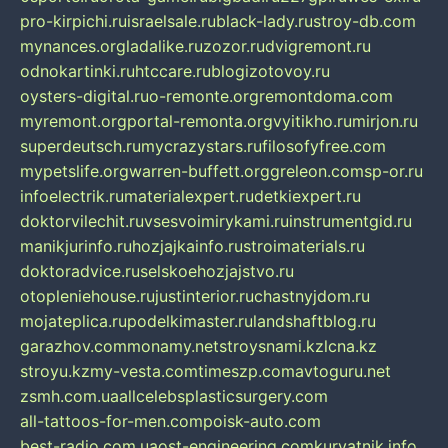
pro-kirpichi.ru
israelsale.ru
black-lady.ru
stroy-db.com
mynances.org
ladalike.ru
zozor.ru
dvigremont.ru
odnokartinki.ru
htccare.ru
blogizotovoy.ru
oysters-digital.ru
o-remonte.org
remontdoma.com
myremont.org
portal-remonta.org
vyitikho.ru
mirjon.ru
superdeutsch.ru
mycrazystars.ru
filosofyfree.com
mypetslife.org
warren-buffett.org
greleon.com
sp-or.ru
infoelectrik.ru
materialexpert.ru
detkiexpert.ru
doktorvilechit.ru
vsesvoimirykami.ru
instrumentgid.ru
manikjurinfo.ru
hozjajkainfo.ru
stroimaterials.ru
doktoradvice.ru
selskoehozjajstvo.ru
otopleniehouse.ru
justinterior.ru
chastnyjdom.ru
mojateplica.ru
podelkimaster.ru
landshaftblog.ru
garazhov.com
monamy.net
stroysnami.kz
lcna.kz
stroyu.kz
my-vesta.com
timeszp.com
avtoguru.net
zsmh.com.ua
allcelebsplasticsurgery.com
all-tattoos-for-men.com
poisk-auto.com
best-radio.com.ua
ost-engineering.com
kuryatnik.info