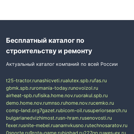
Бесплатный каталог по
строительству и ремонту
Актуальный каталог компаний по всей России
t25-tractor.ru
nashicveti.ru
alutex.spb.ru
fas.ru
gbmk.spb.ru
romania-today.ru
novoizol.ru
airheat-spb.ru
fisika.home.nov.ru
orakul.spb.ru
demo.home.nov.ru
mnso.ru
home.nov.ru
cemko.ru
comp-land.org
7gazet.ru
bicom-oil.ru
superiorsearch.ru
bulgarianedvizhimost.ru
sn-hram.ru
senovosti.ru
fexer.ru
snite-mebel.ru
anamvkusno.ru
technosaratov.ru
0sporte.ru
9rota-game.ru
bigbad.ru
227gp.ru
wes-ex.ru