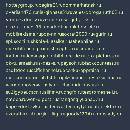
hotteygroup.ru
bagira31.ru
dommarketnsk.ru
dveriland73.ru
nis-glonass51.ru
veles-doroga.ru
tb02.ru
vrema-zdorov.ru
velonik.ru
surgutgloss.ru
nike-air-max-95.ru
nadookna.ru
lubov-pic.ru
mobilreklama.ru
pds-nn.ru
socrat2000.ru
vgurin.ru
spksochi.ru
shkola-klassika.ru
sabeonline.ru
mosoblfencing.ru
masteroptica.ru
lucomoria.ru
iration.ru
devanagari.ru
biblioverde.ru
igro-pictures.ru
dk-tulamash.ru
s-dez-s.ru
peysok.ru
blackcountess.ru
asoftdoc.ru
scifichannel.ru
ocenka-appraisal.ru
mudconnector.ru
hitstih.ru
pik-finance.ru
vip-surfing.ru
wundermoscow.ru
olymp-clan.ru
dr-pavlush.ru
su2lgyoeucscn.ru
allkmv.ru
dhgfd.ru
tesotomeshell.ru
netoen.ru
web-digest.ru
changanqiyuana07.ru
kuper-dostavka.ru
edemvgelen.ru
ytyt.ru
infoelektrik.ru
everafterclub.org
kirillkgr.ru
goodv1234.ru
oopslady.ru