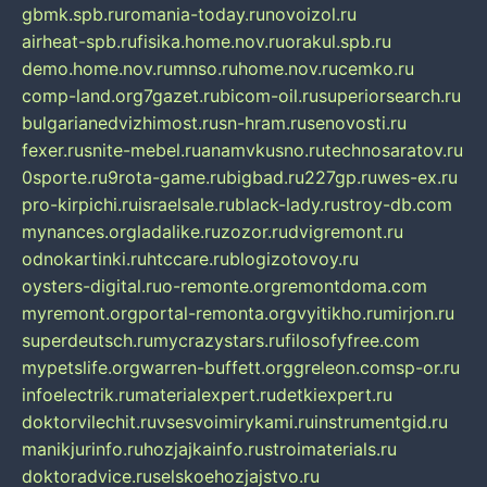
gbmk.spb.ru
romania-today.ru
novoizol.ru
airheat-spb.ru
fisika.home.nov.ru
orakul.spb.ru
demo.home.nov.ru
mnso.ru
home.nov.ru
cemko.ru
comp-land.org
7gazet.ru
bicom-oil.ru
superiorsearch.ru
bulgarianedvizhimost.ru
sn-hram.ru
senovosti.ru
fexer.ru
snite-mebel.ru
anamvkusno.ru
technosaratov.ru
0sporte.ru
9rota-game.ru
bigbad.ru
227gp.ru
wes-ex.ru
pro-kirpichi.ru
israelsale.ru
black-lady.ru
stroy-db.com
mynances.org
ladalike.ru
zozor.ru
dvigremont.ru
odnokartinki.ru
htccare.ru
blogizotovoy.ru
oysters-digital.ru
o-remonte.org
remontdoma.com
myremont.org
portal-remonta.org
vyitikho.ru
mirjon.ru
superdeutsch.ru
mycrazystars.ru
filosofyfree.com
mypetslife.org
warren-buffett.org
greleon.com
sp-or.ru
infoelectrik.ru
materialexpert.ru
detkiexpert.ru
doktorvilechit.ru
vsesvoimirykami.ru
instrumentgid.ru
manikjurinfo.ru
hozjajkainfo.ru
stroimaterials.ru
doktoradvice.ru
selskoehozjajstvo.ru