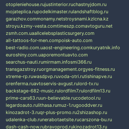
otopleniehouse.ru
justinterior.ru
chastnyjdom.ru
mojateplica.ru
podelkimaster.ru
landshaftblog.ru
garazhov.com
monamy.net
stroysnami.kz
lcna.kz
stroyu.kz
my-vesta.com
timeszp.com
avtoguru.net
zsmh.com.ua
allcelebsplasticsurgery.com
all-tattoos-for-men.com
poisk-auto.com
best-radio.com.ua
ost-engineering.com
kuryatnik.info
euroshiny.com.ua
poremontuavto.com
searchus-nauti.ru
mirmam.info
smi366.ru
transgazstroy.ru
orgmanagement.org
yes-fitness.ru
xtreme-rp.ru
wasdpvp.ru
voda-otri.ru
tishinapve.ru
orenferma.ru
avtoservis-avgust.ru
lord-tv.ru
backstage-682-music.ru
lordfilm7.ru
lordfilm13.ru
prime-cars63.ru
un-believable.ru
codetool.ru
legardoauto.ru
lithasa.ru
muz-1.ru
gooddver.ru
kinozadrot-3.ru
qr-plus-promo.ru
2shizashop.ru
udalenka-club.ru
nerabotaetsite.ru
carszona-bu.ru
dash-cash-now.ru
bravoprod.ru
kinozadrot13.ru