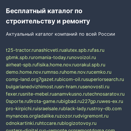
Бесплатный каталог по
строительству и ремонту
Актуальный каталог компаний по всей России
t25-tractor.ru
nashicveti.ru
alutex.spb.ru
fas.ru
gbmk.spb.ru
romania-today.ru
novoizol.ru
airheat-spb.ru
fisika.home.nov.ru
orakul.spb.ru
demo.home.nov.ru
mnso.ru
home.nov.ru
cemko.ru
comp-land.org
7gazet.ru
bicom-oil.ru
superiorsearch.ru
bulgarianedvizhimost.ru
sn-hram.ru
senovosti.ru
fexer.ru
snite-mebel.ru
anamvkusno.ru
technosaratov.ru
0sporte.ru
9rota-game.ru
bigbad.ru
227gp.ru
wes-ex.ru
pro-kirpichi.ru
israelsale.ru
black-lady.ru
stroy-db.com
mynances.org
ladalike.ru
zozor.ru
dvigremont.ru
odnokartinki.ru
htccare.ru
blogizotovoy.ru
oysters-digital.ru
o-remonte.org
remontdoma.com