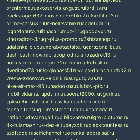
xtreme-rp.ru
wasdpvp.ru
voda-otri.ru
tishinapve.ru
orenferma.ru
avtoservis-avgust.ru
lord-tv.ru
backstage-682-music.ru
lordfilm7.ru
lordfilm13.ru
prime-cars63.ru
un-believable.ru
codetool.ru
legardoauto.ru
lithasa.ru
muz-1.ru
gooddver.ru
kinozadrot-3.ru
qr-plus-promo.ru
2shizashop.ru
udalenka-club.ru
nerabotaetsite.ru
carszona-bu.ru
dash-cash-now.ru
bravoprod.ru
kinozadrot13.ru
hotteygroup.ru
bagira31.ru
dommarketnsk.ru
dveriland73.ru
nis-glonass51.ru
veles-doroga.ru
tb02.ru
vrema-zdorov.ru
velonik.ru
surgutgloss.ru
nike-air-max-95.ru
nadookna.ru
lubov-pic.ru
mobilreklama.ru
pds-nn.ru
socrat2000.ru
vgurin.ru
spksochi.ru
shkola-klassika.ru
sabeonline.ru
mosoblfencing.ru
masteroptica.ru
lucomoria.ru
iration.ru
devanagari.ru
biblioverde.ru
igro-pictures.ru
dk-tulamash.ru
s-dez-s.ru
peysok.ru
blackcountess.ru
asoftdoc.ru
scifichannel.ru
ocenka-appraisal.ru