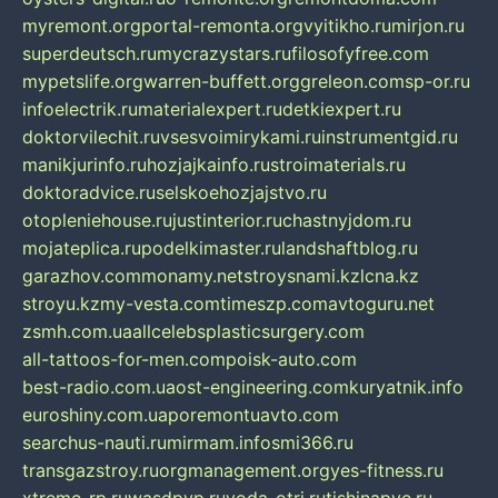
myremont.org
portal-remonta.org
vyitikho.ru
mirjon.ru
superdeutsch.ru
mycrazystars.ru
filosofyfree.com
mypetslife.org
warren-buffett.org
greleon.com
sp-or.ru
infoelectrik.ru
materialexpert.ru
detkiexpert.ru
doktorvilechit.ru
vsesvoimirykami.ru
instrumentgid.ru
manikjurinfo.ru
hozjajkainfo.ru
stroimaterials.ru
doktoradvice.ru
selskoehozjajstvo.ru
otopleniehouse.ru
justinterior.ru
chastnyjdom.ru
mojateplica.ru
podelkimaster.ru
landshaftblog.ru
garazhov.com
monamy.net
stroysnami.kz
lcna.kz
stroyu.kz
my-vesta.com
timeszp.com
avtoguru.net
zsmh.com.ua
allcelebsplasticsurgery.com
all-tattoos-for-men.com
poisk-auto.com
best-radio.com.ua
ost-engineering.com
kuryatnik.info
euroshiny.com.ua
poremontuavto.com
searchus-nauti.ru
mirmam.info
smi366.ru
transgazstroy.ru
orgmanagement.org
yes-fitness.ru