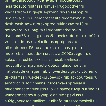
prime-cars63.ru
un-believable.ru
codetool.ru
legardoauto.ru
lithasa.ru
muz-1.ru
gooddver.ru
kinozadrot-3.ru
qr-plus-promo.ru
2shizashop.ru
udalenka-club.ru
nerabotaetsite.ru
carszona-bu.ru
dash-cash-now.ru
bravoprod.ru
kinozadrot13.ru
hotteygroup.ru
bagira31.ru
dommarketnsk.ru
dveriland73.ru
nis-glonass51.ru
veles-doroga.ru
tb02.ru
vrema-zdorov.ru
velonik.ru
surgutgloss.ru
nike-air-max-95.ru
nadookna.ru
lubov-pic.ru
mobilreklama.ru
pds-nn.ru
socrat2000.ru
vgurin.ru
spksochi.ru
shkola-klassika.ru
sabeonline.ru
mosoblfencing.ru
masteroptica.ru
lucomoria.ru
iration.ru
devanagari.ru
biblioverde.ru
igro-pictures.ru
dk-tulamash.ru
s-dez-s.ru
peysok.ru
blackcountess.ru
asoftdoc.ru
scifichannel.ru
ocenka-appraisal.ru
mudconnector.ru
hitstih.ru
pik-finance.ru
vip-surfing.ru
wundermoscow.ru
olymp-clan.ru
dr-pavlush.ru
su2lgyoeucscn.ru
allkmv.ru
dhgfd.ru
tesotomeshell.ru