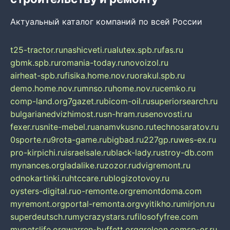
Актуальный каталог компаний по всей России
t25-tractor.ru
nashicveti.ru
alutex.spb.ru
fas.ru
gbmk.spb.ru
romania-today.ru
novoizol.ru
airheat-spb.ru
fisika.home.nov.ru
orakul.spb.ru
demo.home.nov.ru
mnso.ru
home.nov.ru
cemko.ru
comp-land.org
7gazet.ru
bicom-oil.ru
superiorsearch.ru
bulgarianedvizhimost.ru
sn-hram.ru
senovosti.ru
fexer.ru
snite-mebel.ru
anamvkusno.ru
technosaratov.ru
0sporte.ru
9rota-game.ru
bigbad.ru
227gp.ru
wes-ex.ru
pro-kirpichi.ru
israelsale.ru
black-lady.ru
stroy-db.com
mynances.org
ladalike.ru
zozor.ru
dvigremont.ru
odnokartinki.ru
htccare.ru
blogizotovoy.ru
oysters-digital.ru
o-remonte.org
remontdoma.com
myremont.org
portal-remonta.org
vyitikho.ru
mirjon.ru
superdeutsch.ru
mycrazystars.ru
filosofyfree.com
mypetslife.org
warren-buffett.org
greleon.com
sp-or.ru