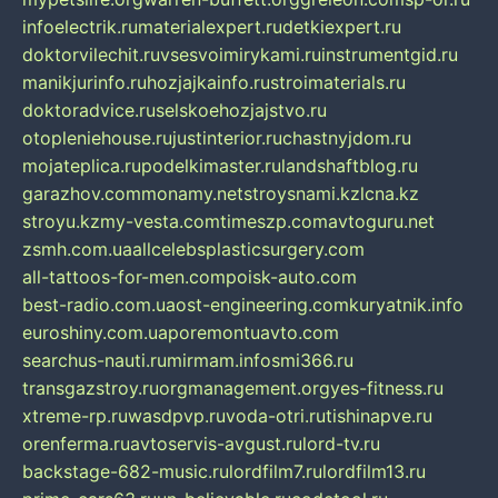
infoelectrik.ru
materialexpert.ru
detkiexpert.ru
doktorvilechit.ru
vsesvoimirykami.ru
instrumentgid.ru
manikjurinfo.ru
hozjajkainfo.ru
stroimaterials.ru
doktoradvice.ru
selskoehozjajstvo.ru
otopleniehouse.ru
justinterior.ru
chastnyjdom.ru
mojateplica.ru
podelkimaster.ru
landshaftblog.ru
garazhov.com
monamy.net
stroysnami.kz
lcna.kz
stroyu.kz
my-vesta.com
timeszp.com
avtoguru.net
zsmh.com.ua
allcelebsplasticsurgery.com
all-tattoos-for-men.com
poisk-auto.com
best-radio.com.ua
ost-engineering.com
kuryatnik.info
euroshiny.com.ua
poremontuavto.com
searchus-nauti.ru
mirmam.info
smi366.ru
transgazstroy.ru
orgmanagement.org
yes-fitness.ru
xtreme-rp.ru
wasdpvp.ru
voda-otri.ru
tishinapve.ru
orenferma.ru
avtoservis-avgust.ru
lord-tv.ru
backstage-682-music.ru
lordfilm7.ru
lordfilm13.ru