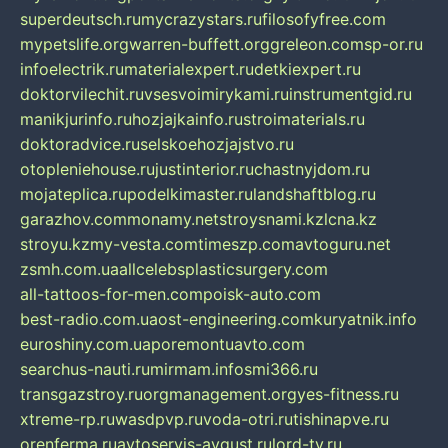
superdeutsch.ru
mycrazystars.ru
filosofyfree.com
mypetslife.org
warren-buffett.org
greleon.com
sp-or.ru
infoelectrik.ru
materialexpert.ru
detkiexpert.ru
doktorvilechit.ru
vsesvoimirykami.ru
instrumentgid.ru
manikjurinfo.ru
hozjajkainfo.ru
stroimaterials.ru
doktoradvice.ru
selskoehozjajstvo.ru
otopleniehouse.ru
justinterior.ru
chastnyjdom.ru
mojateplica.ru
podelkimaster.ru
landshaftblog.ru
garazhov.com
monamy.net
stroysnami.kz
lcna.kz
stroyu.kz
my-vesta.com
timeszp.com
avtoguru.net
zsmh.com.ua
allcelebsplasticsurgery.com
all-tattoos-for-men.com
poisk-auto.com
best-radio.com.ua
ost-engineering.com
kuryatnik.info
euroshiny.com.ua
poremontuavto.com
searchus-nauti.ru
mirmam.info
smi366.ru
transgazstroy.ru
orgmanagement.org
yes-fitness.ru
xtreme-rp.ru
wasdpvp.ru
voda-otri.ru
tishinapve.ru
orenferma.ru
avtoservis-avgust.ru
lord-tv.ru