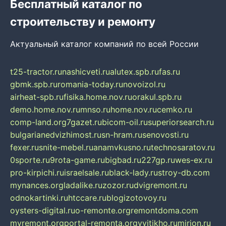
Бесплатный каталог по
строительству и ремонту
Актуальный каталог компаний по всей России
t25-tractor.ru
nashicveti.ru
alutex.spb.ru
fas.ru
gbmk.spb.ru
romania-today.ru
novoizol.ru
airheat-spb.ru
fisika.home.nov.ru
orakul.spb.ru
demo.home.nov.ru
mnso.ru
home.nov.ru
cemko.ru
comp-land.org
7gazet.ru
bicom-oil.ru
superiorsearch.ru
bulgarianedvizhimost.ru
sn-hram.ru
senovosti.ru
fexer.ru
snite-mebel.ru
anamvkusno.ru
technosaratov.ru
0sporte.ru
9rota-game.ru
bigbad.ru
227gp.ru
wes-ex.ru
pro-kirpichi.ru
israelsale.ru
black-lady.ru
stroy-db.com
mynances.org
ladalike.ru
zozor.ru
dvigremont.ru
odnokartinki.ru
htccare.ru
blogizotovoy.ru
oysters-digital.ru
o-remonte.org
remontdoma.com
myremont.org
portal-remonta.org
vyitikho.ru
mirjon.ru