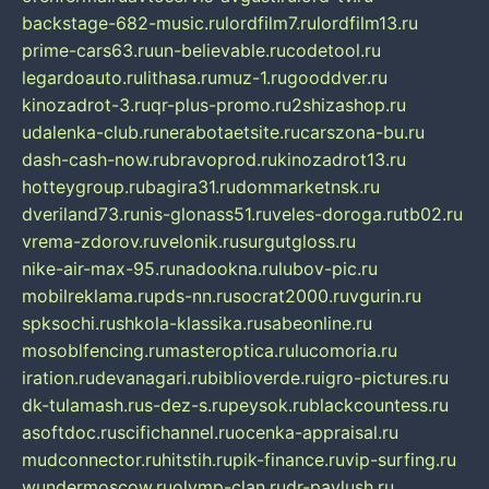
backstage-682-music.ru
lordfilm7.ru
lordfilm13.ru
prime-cars63.ru
un-believable.ru
codetool.ru
legardoauto.ru
lithasa.ru
muz-1.ru
gooddver.ru
kinozadrot-3.ru
qr-plus-promo.ru
2shizashop.ru
udalenka-club.ru
nerabotaetsite.ru
carszona-bu.ru
dash-cash-now.ru
bravoprod.ru
kinozadrot13.ru
hotteygroup.ru
bagira31.ru
dommarketnsk.ru
dveriland73.ru
nis-glonass51.ru
veles-doroga.ru
tb02.ru
vrema-zdorov.ru
velonik.ru
surgutgloss.ru
nike-air-max-95.ru
nadookna.ru
lubov-pic.ru
mobilreklama.ru
pds-nn.ru
socrat2000.ru
vgurin.ru
spksochi.ru
shkola-klassika.ru
sabeonline.ru
mosoblfencing.ru
masteroptica.ru
lucomoria.ru
iration.ru
devanagari.ru
biblioverde.ru
igro-pictures.ru
dk-tulamash.ru
s-dez-s.ru
peysok.ru
blackcountess.ru
asoftdoc.ru
scifichannel.ru
ocenka-appraisal.ru
mudconnector.ru
hitstih.ru
pik-finance.ru
vip-surfing.ru
wundermoscow.ru
olymp-clan.ru
dr-pavlush.ru