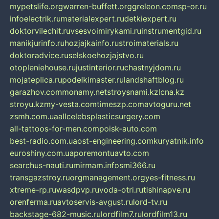
mypetslife.org
warren-buffett.org
greleon.com
sp-or.ru
infoelectrik.ru
materialexpert.ru
detkiexpert.ru
doktorvilechit.ru
vsesvoimirykami.ru
instrumentgid.ru
manikjurinfo.ru
hozjajkainfo.ru
stroimaterials.ru
doktoradvice.ru
selskoehozjajstvo.ru
otopleniehouse.ru
justinterior.ru
chastnyjdom.ru
mojateplica.ru
podelkimaster.ru
landshaftblog.ru
garazhov.com
monamy.net
stroysnami.kz
lcna.kz
stroyu.kz
my-vesta.com
timeszp.com
avtoguru.net
zsmh.com.ua
allcelebsplasticsurgery.com
all-tattoos-for-men.com
poisk-auto.com
best-radio.com.ua
ost-engineering.com
kuryatnik.info
euroshiny.com.ua
poremontuavto.com
searchus-nauti.ru
mirmam.info
smi366.ru
transgazstroy.ru
orgmanagement.org
yes-fitness.ru
xtreme-rp.ru
wasdpvp.ru
voda-otri.ru
tishinapve.ru
orenferma.ru
avtoservis-avgust.ru
lord-tv.ru
backstage-682-music.ru
lordfilm7.ru
lordfilm13.ru