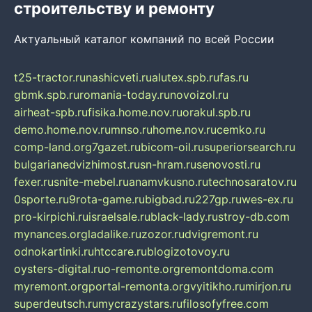
строительству и ремонту
Актуальный каталог компаний по всей России
t25-tractor.ru
nashicveti.ru
alutex.spb.ru
fas.ru
gbmk.spb.ru
romania-today.ru
novoizol.ru
airheat-spb.ru
fisika.home.nov.ru
orakul.spb.ru
demo.home.nov.ru
mnso.ru
home.nov.ru
cemko.ru
comp-land.org
7gazet.ru
bicom-oil.ru
superiorsearch.ru
bulgarianedvizhimost.ru
sn-hram.ru
senovosti.ru
fexer.ru
snite-mebel.ru
anamvkusno.ru
technosaratov.ru
0sporte.ru
9rota-game.ru
bigbad.ru
227gp.ru
wes-ex.ru
pro-kirpichi.ru
israelsale.ru
black-lady.ru
stroy-db.com
mynances.org
ladalike.ru
zozor.ru
dvigremont.ru
odnokartinki.ru
htccare.ru
blogizotovoy.ru
oysters-digital.ru
o-remonte.org
remontdoma.com
myremont.org
portal-remonta.org
vyitikho.ru
mirjon.ru
superdeutsch.ru
mycrazystars.ru
filosofyfree.com