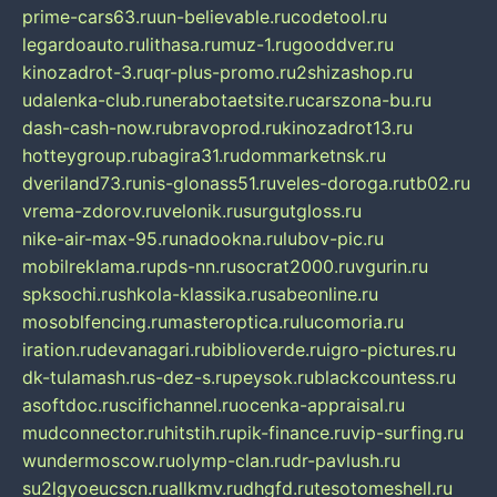
prime-cars63.ru
un-believable.ru
codetool.ru
legardoauto.ru
lithasa.ru
muz-1.ru
gooddver.ru
kinozadrot-3.ru
qr-plus-promo.ru
2shizashop.ru
udalenka-club.ru
nerabotaetsite.ru
carszona-bu.ru
dash-cash-now.ru
bravoprod.ru
kinozadrot13.ru
hotteygroup.ru
bagira31.ru
dommarketnsk.ru
dveriland73.ru
nis-glonass51.ru
veles-doroga.ru
tb02.ru
vrema-zdorov.ru
velonik.ru
surgutgloss.ru
nike-air-max-95.ru
nadookna.ru
lubov-pic.ru
mobilreklama.ru
pds-nn.ru
socrat2000.ru
vgurin.ru
spksochi.ru
shkola-klassika.ru
sabeonline.ru
mosoblfencing.ru
masteroptica.ru
lucomoria.ru
iration.ru
devanagari.ru
biblioverde.ru
igro-pictures.ru
dk-tulamash.ru
s-dez-s.ru
peysok.ru
blackcountess.ru
asoftdoc.ru
scifichannel.ru
ocenka-appraisal.ru
mudconnector.ru
hitstih.ru
pik-finance.ru
vip-surfing.ru
wundermoscow.ru
olymp-clan.ru
dr-pavlush.ru
su2lgyoeucscn.ru
allkmv.ru
dhgfd.ru
tesotomeshell.ru