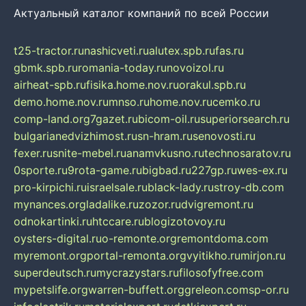
Актуальный каталог компаний по всей России
t25-tractor.ru
nashicveti.ru
alutex.spb.ru
fas.ru
gbmk.spb.ru
romania-today.ru
novoizol.ru
airheat-spb.ru
fisika.home.nov.ru
orakul.spb.ru
demo.home.nov.ru
mnso.ru
home.nov.ru
cemko.ru
comp-land.org
7gazet.ru
bicom-oil.ru
superiorsearch.ru
bulgarianedvizhimost.ru
sn-hram.ru
senovosti.ru
fexer.ru
snite-mebel.ru
anamvkusno.ru
technosaratov.ru
0sporte.ru
9rota-game.ru
bigbad.ru
227gp.ru
wes-ex.ru
pro-kirpichi.ru
israelsale.ru
black-lady.ru
stroy-db.com
mynances.org
ladalike.ru
zozor.ru
dvigremont.ru
odnokartinki.ru
htccare.ru
blogizotovoy.ru
oysters-digital.ru
o-remonte.org
remontdoma.com
myremont.org
portal-remonta.org
vyitikho.ru
mirjon.ru
superdeutsch.ru
mycrazystars.ru
filosofyfree.com
mypetslife.org
warren-buffett.org
greleon.com
sp-or.ru