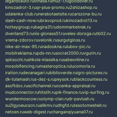
legardoauto.ru
lithasa.ru
muz-1.ru
gooddver.ru
kinozadrot-3.ru
qr-plus-promo.ru
2shizashop.ru
udalenka-club.ru
nerabotaetsite.ru
carszona-bu.ru
dash-cash-now.ru
bravoprod.ru
kinozadrot13.ru
hotteygroup.ru
bagira31.ru
dommarketnsk.ru
dveriland73.ru
nis-glonass51.ru
veles-doroga.ru
tb02.ru
vrema-zdorov.ru
velonik.ru
surgutgloss.ru
nike-air-max-95.ru
nadookna.ru
lubov-pic.ru
mobilreklama.ru
pds-nn.ru
socrat2000.ru
vgurin.ru
spksochi.ru
shkola-klassika.ru
sabeonline.ru
mosoblfencing.ru
masteroptica.ru
lucomoria.ru
iration.ru
devanagari.ru
biblioverde.ru
igro-pictures.ru
dk-tulamash.ru
s-dez-s.ru
peysok.ru
blackcountess.ru
asoftdoc.ru
scifichannel.ru
ocenka-appraisal.ru
mudconnector.ru
hitstih.ru
pik-finance.ru
vip-surfing.ru
wundermoscow.ru
olymp-clan.ru
dr-pavlush.ru
su2lgyoeucscn.ru
allkmv.ru
dhgfd.ru
tesotomeshell.ru
netoen.ru
web-digest.ru
changanqiyuana07.ru