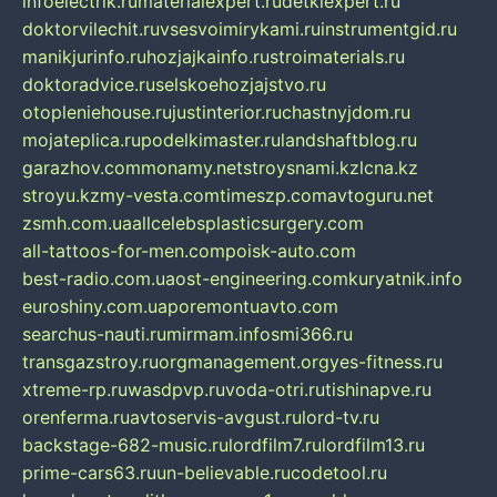
infoelectrik.ru
materialexpert.ru
detkiexpert.ru
doktorvilechit.ru
vsesvoimirykami.ru
instrumentgid.ru
manikjurinfo.ru
hozjajkainfo.ru
stroimaterials.ru
doktoradvice.ru
selskoehozjajstvo.ru
otopleniehouse.ru
justinterior.ru
chastnyjdom.ru
mojateplica.ru
podelkimaster.ru
landshaftblog.ru
garazhov.com
monamy.net
stroysnami.kz
lcna.kz
stroyu.kz
my-vesta.com
timeszp.com
avtoguru.net
zsmh.com.ua
allcelebsplasticsurgery.com
all-tattoos-for-men.com
poisk-auto.com
best-radio.com.ua
ost-engineering.com
kuryatnik.info
euroshiny.com.ua
poremontuavto.com
searchus-nauti.ru
mirmam.info
smi366.ru
transgazstroy.ru
orgmanagement.org
yes-fitness.ru
xtreme-rp.ru
wasdpvp.ru
voda-otri.ru
tishinapve.ru
orenferma.ru
avtoservis-avgust.ru
lord-tv.ru
backstage-682-music.ru
lordfilm7.ru
lordfilm13.ru
prime-cars63.ru
un-believable.ru
codetool.ru