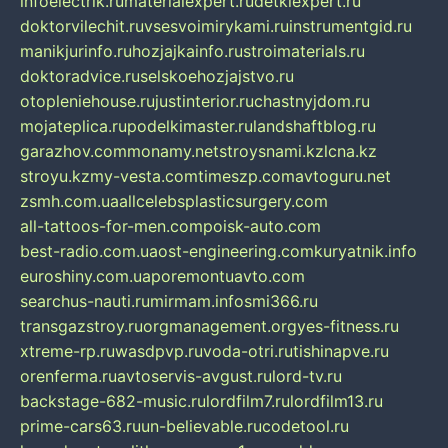
infoelectrik.ru
materialexpert.ru
detkiexpert.ru
doktorvilechit.ru
vsesvoimirykami.ru
instrumentgid.ru
manikjurinfo.ru
hozjajkainfo.ru
stroimaterials.ru
doktoradvice.ru
selskoehozjajstvo.ru
otopleniehouse.ru
justinterior.ru
chastnyjdom.ru
mojateplica.ru
podelkimaster.ru
landshaftblog.ru
garazhov.com
monamy.net
stroysnami.kz
lcna.kz
stroyu.kz
my-vesta.com
timeszp.com
avtoguru.net
zsmh.com.ua
allcelebsplasticsurgery.com
all-tattoos-for-men.com
poisk-auto.com
best-radio.com.ua
ost-engineering.com
kuryatnik.info
euroshiny.com.ua
poremontuavto.com
searchus-nauti.ru
mirmam.info
smi366.ru
transgazstroy.ru
orgmanagement.org
yes-fitness.ru
xtreme-rp.ru
wasdpvp.ru
voda-otri.ru
tishinapve.ru
orenferma.ru
avtoservis-avgust.ru
lord-tv.ru
backstage-682-music.ru
lordfilm7.ru
lordfilm13.ru
prime-cars63.ru
un-believable.ru
codetool.ru