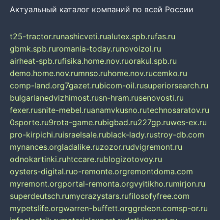
Актуальный каталог компаний по всей России
t25-tractor.ru
nashicveti.ru
alutex.spb.ru
fas.ru
gbmk.spb.ru
romania-today.ru
novoizol.ru
airheat-spb.ru
fisika.home.nov.ru
orakul.spb.ru
demo.home.nov.ru
mnso.ru
home.nov.ru
cemko.ru
comp-land.org
7gazet.ru
bicom-oil.ru
superiorsearch.ru
bulgarianedvizhimost.ru
sn-hram.ru
senovosti.ru
fexer.ru
snite-mebel.ru
anamvkusno.ru
technosaratov.ru
0sporte.ru
9rota-game.ru
bigbad.ru
227gp.ru
wes-ex.ru
pro-kirpichi.ru
israelsale.ru
black-lady.ru
stroy-db.com
mynances.org
ladalike.ru
zozor.ru
dvigremont.ru
odnokartinki.ru
htccare.ru
blogizotovoy.ru
oysters-digital.ru
o-remonte.org
remontdoma.com
myremont.org
portal-remonta.org
vyitikho.ru
mirjon.ru
superdeutsch.ru
mycrazystars.ru
filosofyfree.com
mypetslife.org
warren-buffett.org
greleon.com
sp-or.ru