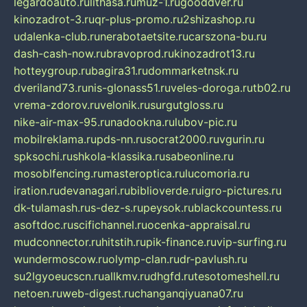
legardoauto.ru
lithasa.ru
muz-1.ru
gooddver.ru
kinozadrot-3.ru
qr-plus-promo.ru
2shizashop.ru
udalenka-club.ru
nerabotaetsite.ru
carszona-bu.ru
dash-cash-now.ru
bravoprod.ru
kinozadrot13.ru
hotteygroup.ru
bagira31.ru
dommarketnsk.ru
dveriland73.ru
nis-glonass51.ru
veles-doroga.ru
tb02.ru
vrema-zdorov.ru
velonik.ru
surgutgloss.ru
nike-air-max-95.ru
nadookna.ru
lubov-pic.ru
mobilreklama.ru
pds-nn.ru
socrat2000.ru
vgurin.ru
spksochi.ru
shkola-klassika.ru
sabeonline.ru
mosoblfencing.ru
masteroptica.ru
lucomoria.ru
iration.ru
devanagari.ru
biblioverde.ru
igro-pictures.ru
dk-tulamash.ru
s-dez-s.ru
peysok.ru
blackcountess.ru
asoftdoc.ru
scifichannel.ru
ocenka-appraisal.ru
mudconnector.ru
hitstih.ru
pik-finance.ru
vip-surfing.ru
wundermoscow.ru
olymp-clan.ru
dr-pavlush.ru
su2lgyoeucscn.ru
allkmv.ru
dhgfd.ru
tesotomeshell.ru
netoen.ru
web-digest.ru
changanqiyuana07.ru