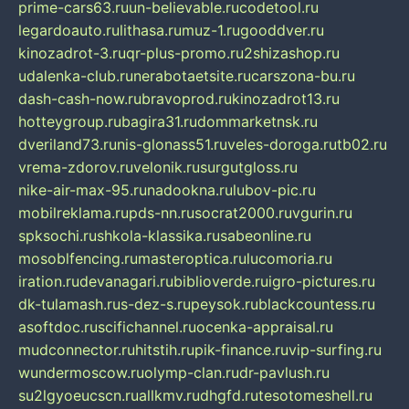
prime-cars63.ru
un-believable.ru
codetool.ru
legardoauto.ru
lithasa.ru
muz-1.ru
gooddver.ru
kinozadrot-3.ru
qr-plus-promo.ru
2shizashop.ru
udalenka-club.ru
nerabotaetsite.ru
carszona-bu.ru
dash-cash-now.ru
bravoprod.ru
kinozadrot13.ru
hotteygroup.ru
bagira31.ru
dommarketnsk.ru
dveriland73.ru
nis-glonass51.ru
veles-doroga.ru
tb02.ru
vrema-zdorov.ru
velonik.ru
surgutgloss.ru
nike-air-max-95.ru
nadookna.ru
lubov-pic.ru
mobilreklama.ru
pds-nn.ru
socrat2000.ru
vgurin.ru
spksochi.ru
shkola-klassika.ru
sabeonline.ru
mosoblfencing.ru
masteroptica.ru
lucomoria.ru
iration.ru
devanagari.ru
biblioverde.ru
igro-pictures.ru
dk-tulamash.ru
s-dez-s.ru
peysok.ru
blackcountess.ru
asoftdoc.ru
scifichannel.ru
ocenka-appraisal.ru
mudconnector.ru
hitstih.ru
pik-finance.ru
vip-surfing.ru
wundermoscow.ru
olymp-clan.ru
dr-pavlush.ru
su2lgyoeucscn.ru
allkmv.ru
dhgfd.ru
tesotomeshell.ru