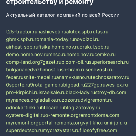
строительству и ремонту
Актуальный каталог компаний по всей России
t25-tractor.ru
nashicveti.ru
alutex.spb.ru
fas.ru
gbmk.spb.ru
romania-today.ru
novoizol.ru
airheat-spb.ru
fisika.home.nov.ru
orakul.spb.ru
demo.home.nov.ru
mnso.ru
home.nov.ru
cemko.ru
comp-land.org
7gazet.ru
bicom-oil.ru
superiorsearch.ru
bulgarianedvizhimost.ru
sn-hram.ru
senovosti.ru
fexer.ru
snite-mebel.ru
anamvkusno.ru
technosaratov.ru
0sporte.ru
9rota-game.ru
bigbad.ru
227gp.ru
wes-ex.ru
pro-kirpichi.ru
israelsale.ru
black-lady.ru
stroy-db.com
mynances.org
ladalike.ru
zozor.ru
dvigremont.ru
odnokartinki.ru
htccare.ru
blogizotovoy.ru
oysters-digital.ru
o-remonte.org
remontdoma.com
myremont.org
portal-remonta.org
vyitikho.ru
mirjon.ru
superdeutsch.ru
mycrazystars.ru
filosofyfree.com