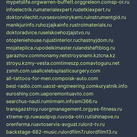
mypetslife.org
warren-buffett.org
greleon.com
sp-or.ru
infoelectrik.ru
materialexpert.ru
detkiexpert.ru
doktorvilechit.ru
vsesvoimirykami.ru
instrumentgid.ru
manikjurinfo.ru
hozjajkainfo.ru
stroimaterials.ru
doktoradvice.ru
selskoehozjajstvo.ru
otopleniehouse.ru
justinterior.ru
chastnyjdom.ru
mojateplica.ru
podelkimaster.ru
landshaftblog.ru
garazhov.com
monamy.net
stroysnami.kz
lcna.kz
stroyu.kz
my-vesta.com
timeszp.com
avtoguru.net
zsmh.com.ua
allcelebsplasticsurgery.com
all-tattoos-for-men.com
poisk-auto.com
best-radio.com.ua
ost-engineering.com
kuryatnik.info
euroshiny.com.ua
poremontuavto.com
searchus-nauti.ru
mirmam.info
smi366.ru
transgazstroy.ru
orgmanagement.org
yes-fitness.ru
xtreme-rp.ru
wasdpvp.ru
voda-otri.ru
tishinapve.ru
orenferma.ru
avtoservis-avgust.ru
lord-tv.ru
backstage-682-music.ru
lordfilm7.ru
lordfilm13.ru