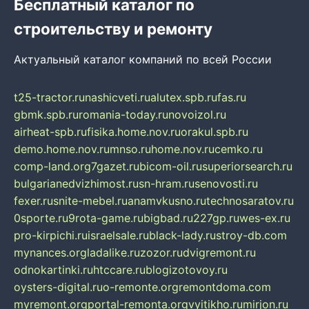
Бесплатный каталог по
строительству и ремонту
Актуальный каталог компаний по всей России
t25-tractor.ru
nashicveti.ru
alutex.spb.ru
fas.ru
gbmk.spb.ru
romania-today.ru
novoizol.ru
airheat-spb.ru
fisika.home.nov.ru
orakul.spb.ru
demo.home.nov.ru
mnso.ru
home.nov.ru
cemko.ru
comp-land.org
7gazet.ru
bicom-oil.ru
superiorsearch.ru
bulgarianedvizhimost.ru
sn-hram.ru
senovosti.ru
fexer.ru
snite-mebel.ru
anamvkusno.ru
technosaratov.ru
0sporte.ru
9rota-game.ru
bigbad.ru
227gp.ru
wes-ex.ru
pro-kirpichi.ru
israelsale.ru
black-lady.ru
stroy-db.com
mynances.org
ladalike.ru
zozor.ru
dvigremont.ru
odnokartinki.ru
htccare.ru
blogizotovoy.ru
oysters-digital.ru
o-remonte.org
remontdoma.com
myremont.org
portal-remonta.org
vyitikho.ru
mirjon.ru