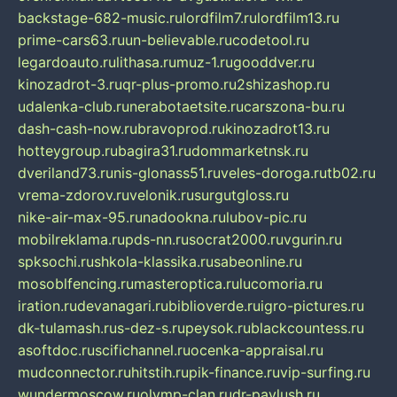
backstage-682-music.ru
lordfilm7.ru
lordfilm13.ru
prime-cars63.ru
un-believable.ru
codetool.ru
legardoauto.ru
lithasa.ru
muz-1.ru
gooddver.ru
kinozadrot-3.ru
qr-plus-promo.ru
2shizashop.ru
udalenka-club.ru
nerabotaetsite.ru
carszona-bu.ru
dash-cash-now.ru
bravoprod.ru
kinozadrot13.ru
hotteygroup.ru
bagira31.ru
dommarketnsk.ru
dveriland73.ru
nis-glonass51.ru
veles-doroga.ru
tb02.ru
vrema-zdorov.ru
velonik.ru
surgutgloss.ru
nike-air-max-95.ru
nadookna.ru
lubov-pic.ru
mobilreklama.ru
pds-nn.ru
socrat2000.ru
vgurin.ru
spksochi.ru
shkola-klassika.ru
sabeonline.ru
mosoblfencing.ru
masteroptica.ru
lucomoria.ru
iration.ru
devanagari.ru
biblioverde.ru
igro-pictures.ru
dk-tulamash.ru
s-dez-s.ru
peysok.ru
blackcountess.ru
asoftdoc.ru
scifichannel.ru
ocenka-appraisal.ru
mudconnector.ru
hitstih.ru
pik-finance.ru
vip-surfing.ru
wundermoscow.ru
olymp-clan.ru
dr-pavlush.ru