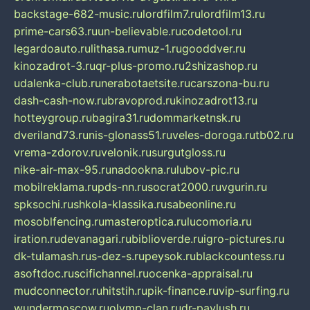
backstage-682-music.ru
lordfilm7.ru
lordfilm13.ru
prime-cars63.ru
un-believable.ru
codetool.ru
legardoauto.ru
lithasa.ru
muz-1.ru
gooddver.ru
kinozadrot-3.ru
qr-plus-promo.ru
2shizashop.ru
udalenka-club.ru
nerabotaetsite.ru
carszona-bu.ru
dash-cash-now.ru
bravoprod.ru
kinozadrot13.ru
hotteygroup.ru
bagira31.ru
dommarketnsk.ru
dveriland73.ru
nis-glonass51.ru
veles-doroga.ru
tb02.ru
vrema-zdorov.ru
velonik.ru
surgutgloss.ru
nike-air-max-95.ru
nadookna.ru
lubov-pic.ru
mobilreklama.ru
pds-nn.ru
socrat2000.ru
vgurin.ru
spksochi.ru
shkola-klassika.ru
sabeonline.ru
mosoblfencing.ru
masteroptica.ru
lucomoria.ru
iration.ru
devanagari.ru
biblioverde.ru
igro-pictures.ru
dk-tulamash.ru
s-dez-s.ru
peysok.ru
blackcountess.ru
asoftdoc.ru
scifichannel.ru
ocenka-appraisal.ru
mudconnector.ru
hitstih.ru
pik-finance.ru
vip-surfing.ru
wundermoscow.ru
olymp-clan.ru
dr-pavlush.ru