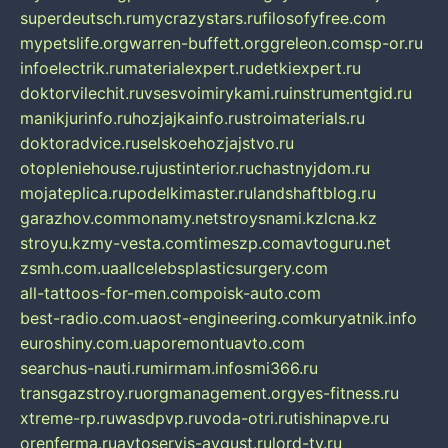
superdeutsch.ru
mycrazystars.ru
filosofyfree.com
mypetslife.org
warren-buffett.org
greleon.com
sp-or.ru
infoelectrik.ru
materialexpert.ru
detkiexpert.ru
doktorvilechit.ru
vsesvoimirykami.ru
instrumentgid.ru
manikjurinfo.ru
hozjajkainfo.ru
stroimaterials.ru
doktoradvice.ru
selskoehozjajstvo.ru
otopleniehouse.ru
justinterior.ru
chastnyjdom.ru
mojateplica.ru
podelkimaster.ru
landshaftblog.ru
garazhov.com
monamy.net
stroysnami.kz
lcna.kz
stroyu.kz
my-vesta.com
timeszp.com
avtoguru.net
zsmh.com.ua
allcelebsplasticsurgery.com
all-tattoos-for-men.com
poisk-auto.com
best-radio.com.ua
ost-engineering.com
kuryatnik.info
euroshiny.com.ua
poremontuavto.com
searchus-nauti.ru
mirmam.info
smi366.ru
transgazstroy.ru
orgmanagement.org
yes-fitness.ru
xtreme-rp.ru
wasdpvp.ru
voda-otri.ru
tishinapve.ru
orenferma.ru
avtoservis-avgust.ru
lord-tv.ru