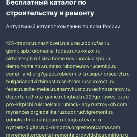
Бесплатный каталог по
строительству и ремонту
Актуальный каталог компаний по всей России
t25-tractor.ru
nashicveti.ru
alutex.spb.ru
fas.ru
gbmk.spb.ru
romania-today.ru
novoizol.ru
airheat-spb.ru
fisika.home.nov.ru
orakul.spb.ru
demo.home.nov.ru
mnso.ru
home.nov.ru
cemko.ru
comp-land.org
7gazet.ru
bicom-oil.ru
superiorsearch.ru
bulgarianedvizhimost.ru
sn-hram.ru
senovosti.ru
fexer.ru
snite-mebel.ru
anamvkusno.ru
technosaratov.ru
0sporte.ru
9rota-game.ru
bigbad.ru
227gp.ru
wes-ex.ru
pro-kirpichi.ru
israelsale.ru
black-lady.ru
stroy-db.com
mynances.org
ladalike.ru
zozor.ru
dvigremont.ru
odnokartinki.ru
htccare.ru
blogizotovoy.ru
oysters-digital.ru
o-remonte.org
remontdoma.com
myremont.org
portal-remonta.org
vyitikho.ru
mirjon.ru