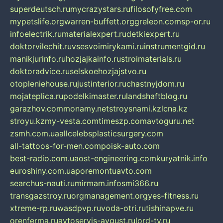
superdeutsch.ru
mycrazystars.ru
filosofyfree.com
mypetslife.org
warren-buffett.org
greleon.com
sp-or.ru
infoelectrik.ru
materialexpert.ru
detkiexpert.ru
doktorvilechit.ru
vsesvoimirykami.ru
instrumentgid.ru
manikjurinfo.ru
hozjajkainfo.ru
stroimaterials.ru
doktoradvice.ru
selskoehozjajstvo.ru
otopleniehouse.ru
justinterior.ru
chastnyjdom.ru
mojateplica.ru
podelkimaster.ru
landshaftblog.ru
garazhov.com
monamy.net
stroysnami.kz
lcna.kz
stroyu.kz
my-vesta.com
timeszp.com
avtoguru.net
zsmh.com.ua
allcelebsplasticsurgery.com
all-tattoos-for-men.com
poisk-auto.com
best-radio.com.ua
ost-engineering.com
kuryatnik.info
euroshiny.com.ua
poremontuavto.com
searchus-nauti.ru
mirmam.info
smi366.ru
transgazstroy.ru
orgmanagement.org
yes-fitness.ru
xtreme-rp.ru
wasdpvp.ru
voda-otri.ru
tishinapve.ru
orenferma.ru
avtoservis-avgust.ru
lord-tv.ru