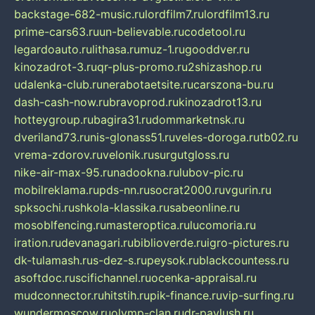
backstage-682-music.ru
lordfilm7.ru
lordfilm13.ru
prime-cars63.ru
un-believable.ru
codetool.ru
legardoauto.ru
lithasa.ru
muz-1.ru
gooddver.ru
kinozadrot-3.ru
qr-plus-promo.ru
2shizashop.ru
udalenka-club.ru
nerabotaetsite.ru
carszona-bu.ru
dash-cash-now.ru
bravoprod.ru
kinozadrot13.ru
hotteygroup.ru
bagira31.ru
dommarketnsk.ru
dveriland73.ru
nis-glonass51.ru
veles-doroga.ru
tb02.ru
vrema-zdorov.ru
velonik.ru
surgutgloss.ru
nike-air-max-95.ru
nadookna.ru
lubov-pic.ru
mobilreklama.ru
pds-nn.ru
socrat2000.ru
vgurin.ru
spksochi.ru
shkola-klassika.ru
sabeonline.ru
mosoblfencing.ru
masteroptica.ru
lucomoria.ru
iration.ru
devanagari.ru
biblioverde.ru
igro-pictures.ru
dk-tulamash.ru
s-dez-s.ru
peysok.ru
blackcountess.ru
asoftdoc.ru
scifichannel.ru
ocenka-appraisal.ru
mudconnector.ru
hitstih.ru
pik-finance.ru
vip-surfing.ru
wundermoscow.ru
olymp-clan.ru
dr-pavlush.ru