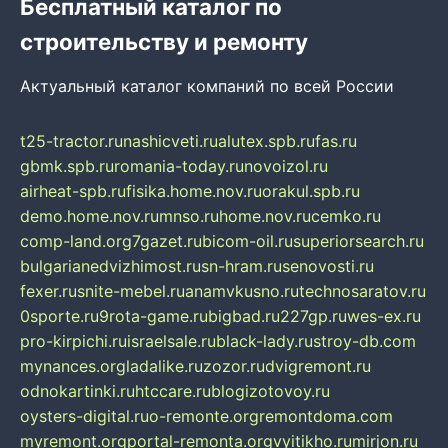
Бесплатный каталог по
строительству и ремонту
Актуальный каталог компаний по всей России
t25-tractor.ru
nashicveti.ru
alutex.spb.ru
fas.ru
gbmk.spb.ru
romania-today.ru
novoizol.ru
airheat-spb.ru
fisika.home.nov.ru
orakul.spb.ru
demo.home.nov.ru
mnso.ru
home.nov.ru
cemko.ru
comp-land.org
7gazet.ru
bicom-oil.ru
superiorsearch.ru
bulgarianedvizhimost.ru
sn-hram.ru
senovosti.ru
fexer.ru
snite-mebel.ru
anamvkusno.ru
technosaratov.ru
0sporte.ru
9rota-game.ru
bigbad.ru
227gp.ru
wes-ex.ru
pro-kirpichi.ru
israelsale.ru
black-lady.ru
stroy-db.com
mynances.org
ladalike.ru
zozor.ru
dvigremont.ru
odnokartinki.ru
htccare.ru
blogizotovoy.ru
oysters-digital.ru
o-remonte.org
remontdoma.com
myremont.org
portal-remonta.org
vyitikho.ru
mirjon.ru