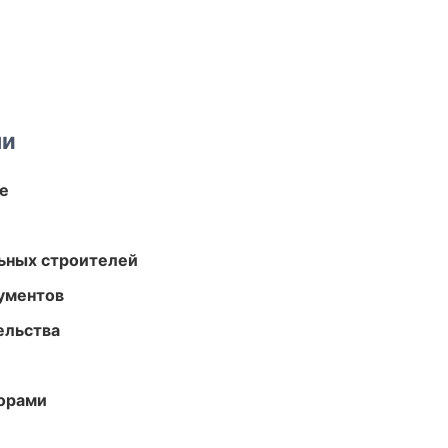
ми
те
ьных строителей
ументов
ельства
торами