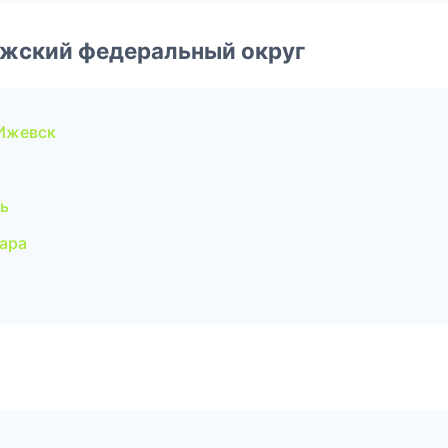
лжский федеральный округ
Ижевск
ь
ара