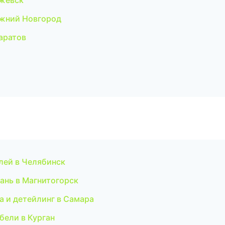
жевск
жний Новгород
аратов
лей в Челябинск
ань в Магнитогорск
а и детейлинг в Самара
бели в Курган