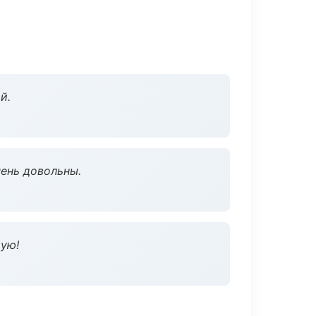
й.
чень довольны.
дую!