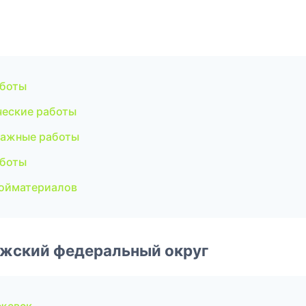
аботы
ческие работы
тажные работы
аботы
ройматериалов
лжский федеральный округ