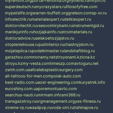
myremont.org
portal-remonta.org
vyitikho.ru
mirjon.ru
superdeutsch.ru
mycrazystars.ru
filosofyfree.com
mypetslife.org
warren-buffett.org
greleon.com
sp-or.ru
infoelectrik.ru
materialexpert.ru
detkiexpert.ru
doktorvilechit.ru
vsesvoimirykami.ru
instrumentgid.ru
manikjurinfo.ru
hozjajkainfo.ru
stroimaterials.ru
doktoradvice.ru
selskoehozjajstvo.ru
otopleniehouse.ru
justinterior.ru
chastnyjdom.ru
mojateplica.ru
podelkimaster.ru
landshaftblog.ru
garazhov.com
monamy.net
stroysnami.kz
lcna.kz
stroyu.kz
my-vesta.com
timeszp.com
avtoguru.net
zsmh.com.ua
allcelebsplasticsurgery.com
all-tattoos-for-men.com
poisk-auto.com
best-radio.com.ua
ost-engineering.com
kuryatnik.info
euroshiny.com.ua
poremontuavto.com
searchus-nauti.ru
mirmam.info
smi366.ru
transgazstroy.ru
orgmanagement.org
yes-fitness.ru
xtreme-rp.ru
wasdpvp.ru
voda-otri.ru
tishinapve.ru