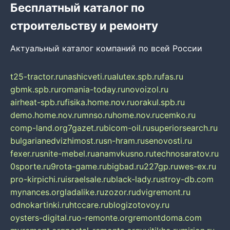
Бесплатный каталог по
строительству и ремонту
Актуальный каталог компаний по всей России
t25-tractor.ru
nashicveti.ru
alutex.spb.ru
fas.ru
gbmk.spb.ru
romania-today.ru
novoizol.ru
airheat-spb.ru
fisika.home.nov.ru
orakul.spb.ru
demo.home.nov.ru
mnso.ru
home.nov.ru
cemko.ru
comp-land.org
7gazet.ru
bicom-oil.ru
superiorsearch.ru
bulgarianedvizhimost.ru
sn-hram.ru
senovosti.ru
fexer.ru
snite-mebel.ru
anamvkusno.ru
technosaratov.ru
0sporte.ru
9rota-game.ru
bigbad.ru
227gp.ru
wes-ex.ru
pro-kirpichi.ru
israelsale.ru
black-lady.ru
stroy-db.com
mynances.org
ladalike.ru
zozor.ru
dvigremont.ru
odnokartinki.ru
htccare.ru
blogizotovoy.ru
oysters-digital.ru
o-remonte.org
remontdoma.com