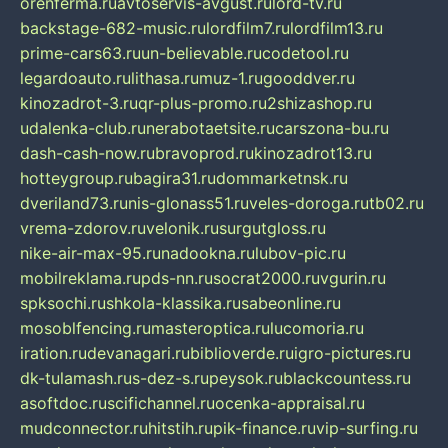
orenferma.ru
avtoservis-avgust.ru
lord-tv.ru
backstage-682-music.ru
lordfilm7.ru
lordfilm13.ru
prime-cars63.ru
un-believable.ru
codetool.ru
legardoauto.ru
lithasa.ru
muz-1.ru
gooddver.ru
kinozadrot-3.ru
qr-plus-promo.ru
2shizashop.ru
udalenka-club.ru
nerabotaetsite.ru
carszona-bu.ru
dash-cash-now.ru
bravoprod.ru
kinozadrot13.ru
hotteygroup.ru
bagira31.ru
dommarketnsk.ru
dveriland73.ru
nis-glonass51.ru
veles-doroga.ru
tb02.ru
vrema-zdorov.ru
velonik.ru
surgutgloss.ru
nike-air-max-95.ru
nadookna.ru
lubov-pic.ru
mobilreklama.ru
pds-nn.ru
socrat2000.ru
vgurin.ru
spksochi.ru
shkola-klassika.ru
sabeonline.ru
mosoblfencing.ru
masteroptica.ru
lucomoria.ru
iration.ru
devanagari.ru
biblioverde.ru
igro-pictures.ru
dk-tulamash.ru
s-dez-s.ru
peysok.ru
blackcountess.ru
asoftdoc.ru
scifichannel.ru
ocenka-appraisal.ru
mudconnector.ru
hitstih.ru
pik-finance.ru
vip-surfing.ru