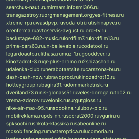
searchus-nauti.ru
mirmam.info
smi366.ru
transgazstroy.ru
orgmanagement.org
yes-fitness.ru
xtreme-rp.ru
wasdpvp.ru
voda-otri.ru
tishinapve.ru
orenferma.ru
avtoservis-avgust.ru
lord-tv.ru
backstage-682-music.ru
lordfilm7.ru
lordfilm13.ru
prime-cars63.ru
un-believable.ru
codetool.ru
legardoauto.ru
lithasa.ru
muz-1.ru
gooddver.ru
kinozadrot-3.ru
qr-plus-promo.ru
2shizashop.ru
udalenka-club.ru
nerabotaetsite.ru
carszona-bu.ru
dash-cash-now.ru
bravoprod.ru
kinozadrot13.ru
hotteygroup.ru
bagira31.ru
dommarketnsk.ru
dveriland73.ru
nis-glonass51.ru
veles-doroga.ru
tb02.ru
vrema-zdorov.ru
velonik.ru
surgutgloss.ru
nike-air-max-95.ru
nadookna.ru
lubov-pic.ru
mobilreklama.ru
pds-nn.ru
socrat2000.ru
vgurin.ru
spksochi.ru
shkola-klassika.ru
sabeonline.ru
mosoblfencing.ru
masteroptica.ru
lucomoria.ru