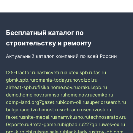
Бесплатный каталог по
строительству и ремонту
Актуальный каталог компаний по всей России
t25-tractor.ru
nashicveti.ru
alutex.spb.ru
fas.ru
gbmk.spb.ru
romania-today.ru
novoizol.ru
airheat-spb.ru
fisika.home.nov.ru
orakul.spb.ru
demo.home.nov.ru
mnso.ru
home.nov.ru
cemko.ru
comp-land.org
7gazet.ru
bicom-oil.ru
superiorsearch.ru
bulgarianedvizhimost.ru
sn-hram.ru
senovosti.ru
fexer.ru
snite-mebel.ru
anamvkusno.ru
technosaratov.ru
0sporte.ru
9rota-game.ru
bigbad.ru
227gp.ru
wes-ex.ru
pro-kirpichi.ru
israelsale.ru
black-lady.ru
stroy-db.com