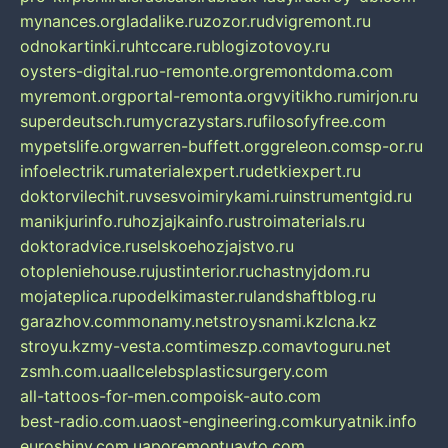
mynances.org
ladalike.ru
zozor.ru
dvigremont.ru
odnokartinki.ru
htccare.ru
blogizotovoy.ru
oysters-digital.ru
o-remonte.org
remontdoma.com
myremont.org
portal-remonta.org
vyitikho.ru
mirjon.ru
superdeutsch.ru
mycrazystars.ru
filosofyfree.com
mypetslife.org
warren-buffett.org
greleon.com
sp-or.ru
infoelectrik.ru
materialexpert.ru
detkiexpert.ru
doktorvilechit.ru
vsesvoimirykami.ru
instrumentgid.ru
manikjurinfo.ru
hozjajkainfo.ru
stroimaterials.ru
doktoradvice.ru
selskoehozjajstvo.ru
otopleniehouse.ru
justinterior.ru
chastnyjdom.ru
mojateplica.ru
podelkimaster.ru
landshaftblog.ru
garazhov.com
monamy.net
stroysnami.kz
lcna.kz
stroyu.kz
my-vesta.com
timeszp.com
avtoguru.net
zsmh.com.ua
allcelebsplasticsurgery.com
all-tattoos-for-men.com
poisk-auto.com
best-radio.com.ua
ost-engineering.com
kuryatnik.info
euroshiny.com.ua
poremontuavto.com