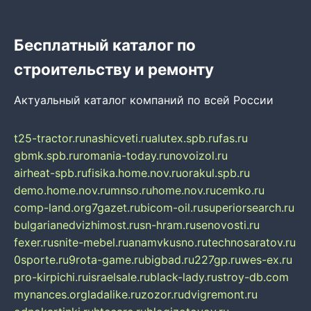
Бесплатный каталог по
строительству и ремонту
Актуальный каталог компаний по всей России
t25-tractor.ru
nashicveti.ru
alutex.spb.ru
fas.ru
gbmk.spb.ru
romania-today.ru
novoizol.ru
airheat-spb.ru
fisika.home.nov.ru
orakul.spb.ru
demo.home.nov.ru
mnso.ru
home.nov.ru
cemko.ru
comp-land.org
7gazet.ru
bicom-oil.ru
superiorsearch.ru
bulgarianedvizhimost.ru
sn-hram.ru
senovosti.ru
fexer.ru
snite-mebel.ru
anamvkusno.ru
technosaratov.ru
0sporte.ru
9rota-game.ru
bigbad.ru
227gp.ru
wes-ex.ru
pro-kirpichi.ru
israelsale.ru
black-lady.ru
stroy-db.com
mynances.org
ladalike.ru
zozor.ru
dvigremont.ru