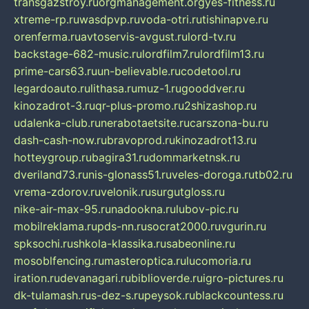
transgazstroy.ru
orgmanagement.org
yes-fitness.ru
xtreme-rp.ru
wasdpvp.ru
voda-otri.ru
tishinapve.ru
orenferma.ru
avtoservis-avgust.ru
lord-tv.ru
backstage-682-music.ru
lordfilm7.ru
lordfilm13.ru
prime-cars63.ru
un-believable.ru
codetool.ru
legardoauto.ru
lithasa.ru
muz-1.ru
gooddver.ru
kinozadrot-3.ru
qr-plus-promo.ru
2shizashop.ru
udalenka-club.ru
nerabotaetsite.ru
carszona-bu.ru
dash-cash-now.ru
bravoprod.ru
kinozadrot13.ru
hotteygroup.ru
bagira31.ru
dommarketnsk.ru
dveriland73.ru
nis-glonass51.ru
veles-doroga.ru
tb02.ru
vrema-zdorov.ru
velonik.ru
surgutgloss.ru
nike-air-max-95.ru
nadookna.ru
lubov-pic.ru
mobilreklama.ru
pds-nn.ru
socrat2000.ru
vgurin.ru
spksochi.ru
shkola-klassika.ru
sabeonline.ru
mosoblfencing.ru
masteroptica.ru
lucomoria.ru
iration.ru
devanagari.ru
biblioverde.ru
igro-pictures.ru
dk-tulamash.ru
s-dez-s.ru
peysok.ru
blackcountess.ru