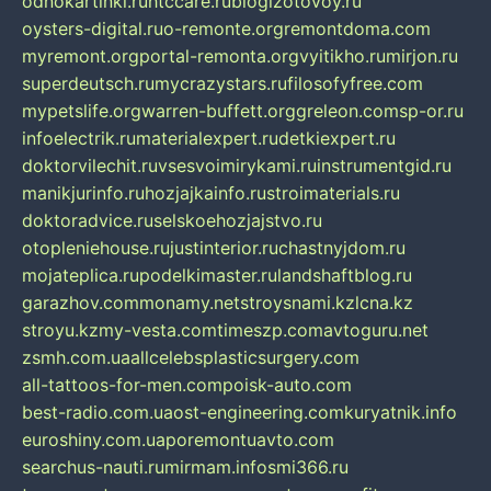
odnokartinki.ru
htccare.ru
blogizotovoy.ru
oysters-digital.ru
o-remonte.org
remontdoma.com
myremont.org
portal-remonta.org
vyitikho.ru
mirjon.ru
superdeutsch.ru
mycrazystars.ru
filosofyfree.com
mypetslife.org
warren-buffett.org
greleon.com
sp-or.ru
infoelectrik.ru
materialexpert.ru
detkiexpert.ru
doktorvilechit.ru
vsesvoimirykami.ru
instrumentgid.ru
manikjurinfo.ru
hozjajkainfo.ru
stroimaterials.ru
doktoradvice.ru
selskoehozjajstvo.ru
otopleniehouse.ru
justinterior.ru
chastnyjdom.ru
mojateplica.ru
podelkimaster.ru
landshaftblog.ru
garazhov.com
monamy.net
stroysnami.kz
lcna.kz
stroyu.kz
my-vesta.com
timeszp.com
avtoguru.net
zsmh.com.ua
allcelebsplasticsurgery.com
all-tattoos-for-men.com
poisk-auto.com
best-radio.com.ua
ost-engineering.com
kuryatnik.info
euroshiny.com.ua
poremontuavto.com
searchus-nauti.ru
mirmam.info
smi366.ru