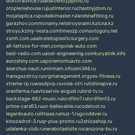
doktoradvice.ru
selskoehozjajstvo.ru
otopleniehouse.ru
justinterior.ru
chastnyjdom.ru
mojateplica.ru
podelkimaster.ru
landshaftblog.ru
garazhov.com
monamy.net
stroysnami.kz
lcna.kz
stroyu.kz
my-vesta.com
timeszp.com
avtoguru.net
zsmh.com.ua
allcelebsplasticsurgery.com
all-tattoos-for-men.com
poisk-auto.com
best-radio.com.ua
ost-engineering.com
kuryatnik.info
euroshiny.com.ua
poremontuavto.com
searchus-nauti.ru
mirmam.info
smi366.ru
transgazstroy.ru
orgmanagement.org
yes-fitness.ru
xtreme-rp.ru
wasdpvp.ru
voda-otri.ru
tishinapve.ru
orenferma.ru
avtoservis-avgust.ru
lord-tv.ru
backstage-682-music.ru
lordfilm7.ru
lordfilm13.ru
prime-cars63.ru
un-believable.ru
codetool.ru
legardoauto.ru
lithasa.ru
muz-1.ru
gooddver.ru
kinozadrot-3.ru
qr-plus-promo.ru
2shizashop.ru
udalenka-club.ru
nerabotaetsite.ru
carszona-bu.ru