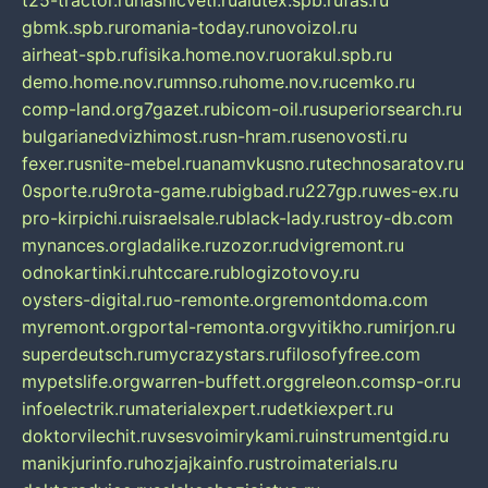
t25-tractor.ru
nashicveti.ru
alutex.spb.ru
fas.ru
gbmk.spb.ru
romania-today.ru
novoizol.ru
airheat-spb.ru
fisika.home.nov.ru
orakul.spb.ru
demo.home.nov.ru
mnso.ru
home.nov.ru
cemko.ru
comp-land.org
7gazet.ru
bicom-oil.ru
superiorsearch.ru
bulgarianedvizhimost.ru
sn-hram.ru
senovosti.ru
fexer.ru
snite-mebel.ru
anamvkusno.ru
technosaratov.ru
0sporte.ru
9rota-game.ru
bigbad.ru
227gp.ru
wes-ex.ru
pro-kirpichi.ru
israelsale.ru
black-lady.ru
stroy-db.com
mynances.org
ladalike.ru
zozor.ru
dvigremont.ru
odnokartinki.ru
htccare.ru
blogizotovoy.ru
oysters-digital.ru
o-remonte.org
remontdoma.com
myremont.org
portal-remonta.org
vyitikho.ru
mirjon.ru
superdeutsch.ru
mycrazystars.ru
filosofyfree.com
mypetslife.org
warren-buffett.org
greleon.com
sp-or.ru
infoelectrik.ru
materialexpert.ru
detkiexpert.ru
doktorvilechit.ru
vsesvoimirykami.ru
instrumentgid.ru
manikjurinfo.ru
hozjajkainfo.ru
stroimaterials.ru