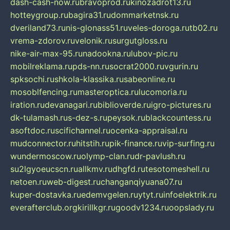
dash-cash-now.ru
bravoprod.ru
kinozadrot13.ru
hotteygroup.ru
bagira31.ru
dommarketnsk.ru
dveriland73.ru
nis-glonass51.ru
veles-doroga.ru
tb02.ru
vrema-zdorov.ru
velonik.ru
surgutgloss.ru
nike-air-max-95.ru
nadookna.ru
lubov-pic.ru
mobilreklama.ru
pds-nn.ru
socrat2000.ru
vgurin.ru
spksochi.ru
shkola-klassika.ru
sabeonline.ru
mosoblfencing.ru
masteroptica.ru
lucomoria.ru
iration.ru
devanagari.ru
biblioverde.ru
igro-pictures.ru
dk-tulamash.ru
s-dez-s.ru
peysok.ru
blackcountess.ru
asoftdoc.ru
scifichannel.ru
ocenka-appraisal.ru
mudconnector.ru
hitstih.ru
pik-finance.ru
vip-surfing.ru
wundermoscow.ru
olymp-clan.ru
dr-pavlush.ru
su2lgyoeucscn.ru
allkmv.ru
dhgfd.ru
tesotomeshell.ru
netoen.ru
web-digest.ru
changanqiyuana07.ru
kuper-dostavka.ru
edemvgelen.ru
ytyt.ru
infoelektrik.ru
everafterclub.org
kirillkgr.ru
goodv1234.ru
oopslady.ru