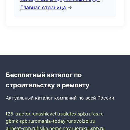
Главная страница
→
Бесплатный каталог по
строительству и ремонту
Актуальный каталог компаний по всей России
t25-tractor.ru
nashicveti.ru
alutex.spb.ru
fas.ru
gbmk.spb.ru
romania-today.ru
novoizol.ru
airheat-spb.ru
fisika.home.nov.ru
orakul.spb.ru