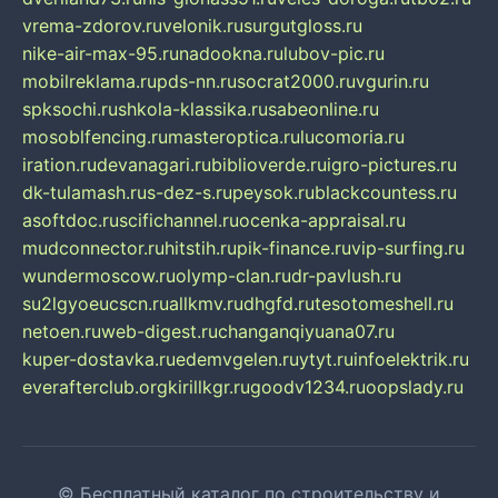
vrema-zdorov.ru
velonik.ru
surgutgloss.ru
nike-air-max-95.ru
nadookna.ru
lubov-pic.ru
mobilreklama.ru
pds-nn.ru
socrat2000.ru
vgurin.ru
spksochi.ru
shkola-klassika.ru
sabeonline.ru
mosoblfencing.ru
masteroptica.ru
lucomoria.ru
iration.ru
devanagari.ru
biblioverde.ru
igro-pictures.ru
dk-tulamash.ru
s-dez-s.ru
peysok.ru
blackcountess.ru
asoftdoc.ru
scifichannel.ru
ocenka-appraisal.ru
mudconnector.ru
hitstih.ru
pik-finance.ru
vip-surfing.ru
wundermoscow.ru
olymp-clan.ru
dr-pavlush.ru
su2lgyoeucscn.ru
allkmv.ru
dhgfd.ru
tesotomeshell.ru
netoen.ru
web-digest.ru
changanqiyuana07.ru
kuper-dostavka.ru
edemvgelen.ru
ytyt.ru
infoelektrik.ru
everafterclub.org
kirillkgr.ru
goodv1234.ru
oopslady.ru
© Бесплатный каталог по строительству и