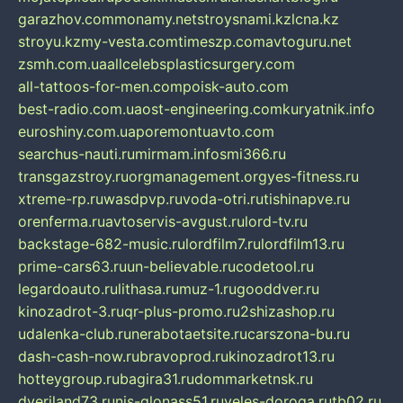
garazhov.com
monamy.net
stroysnami.kz
lcna.kz
stroyu.kz
my-vesta.com
timeszp.com
avtoguru.net
zsmh.com.ua
allcelebsplasticsurgery.com
all-tattoos-for-men.com
poisk-auto.com
best-radio.com.ua
ost-engineering.com
kuryatnik.info
euroshiny.com.ua
poremontuavto.com
searchus-nauti.ru
mirmam.info
smi366.ru
transgazstroy.ru
orgmanagement.org
yes-fitness.ru
xtreme-rp.ru
wasdpvp.ru
voda-otri.ru
tishinapve.ru
orenferma.ru
avtoservis-avgust.ru
lord-tv.ru
backstage-682-music.ru
lordfilm7.ru
lordfilm13.ru
prime-cars63.ru
un-believable.ru
codetool.ru
legardoauto.ru
lithasa.ru
muz-1.ru
gooddver.ru
kinozadrot-3.ru
qr-plus-promo.ru
2shizashop.ru
udalenka-club.ru
nerabotaetsite.ru
carszona-bu.ru
dash-cash-now.ru
bravoprod.ru
kinozadrot13.ru
hotteygroup.ru
bagira31.ru
dommarketnsk.ru
dveriland73.ru
nis-glonass51.ru
veles-doroga.ru
tb02.ru