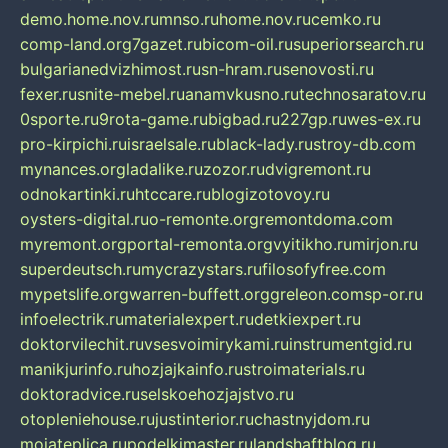
demo.home.nov.ru
mnso.ru
home.nov.ru
cemko.ru
comp-land.org
7gazet.ru
bicom-oil.ru
superiorsearch.ru
bulgarianedvizhimost.ru
sn-hram.ru
senovosti.ru
fexer.ru
snite-mebel.ru
anamvkusno.ru
technosaratov.ru
0sporte.ru
9rota-game.ru
bigbad.ru
227gp.ru
wes-ex.ru
pro-kirpichi.ru
israelsale.ru
black-lady.ru
stroy-db.com
mynances.org
ladalike.ru
zozor.ru
dvigremont.ru
odnokartinki.ru
htccare.ru
blogizotovoy.ru
oysters-digital.ru
o-remonte.org
remontdoma.com
myremont.org
portal-remonta.org
vyitikho.ru
mirjon.ru
superdeutsch.ru
mycrazystars.ru
filosofyfree.com
mypetslife.org
warren-buffett.org
greleon.com
sp-or.ru
infoelectrik.ru
materialexpert.ru
detkiexpert.ru
doktorvilechit.ru
vsesvoimirykami.ru
instrumentgid.ru
manikjurinfo.ru
hozjajkainfo.ru
stroimaterials.ru
doktoradvice.ru
selskoehozjajstvo.ru
otopleniehouse.ru
justinterior.ru
chastnyjdom.ru
mojateplica.ru
podelkimaster.ru
landshaftblog.ru