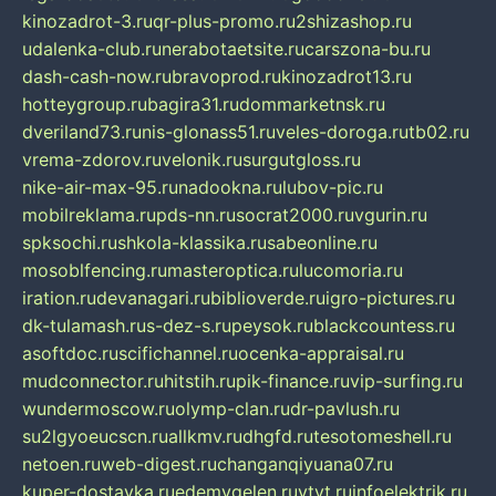
kinozadrot-3.ru
qr-plus-promo.ru
2shizashop.ru
udalenka-club.ru
nerabotaetsite.ru
carszona-bu.ru
dash-cash-now.ru
bravoprod.ru
kinozadrot13.ru
hotteygroup.ru
bagira31.ru
dommarketnsk.ru
dveriland73.ru
nis-glonass51.ru
veles-doroga.ru
tb02.ru
vrema-zdorov.ru
velonik.ru
surgutgloss.ru
nike-air-max-95.ru
nadookna.ru
lubov-pic.ru
mobilreklama.ru
pds-nn.ru
socrat2000.ru
vgurin.ru
spksochi.ru
shkola-klassika.ru
sabeonline.ru
mosoblfencing.ru
masteroptica.ru
lucomoria.ru
iration.ru
devanagari.ru
biblioverde.ru
igro-pictures.ru
dk-tulamash.ru
s-dez-s.ru
peysok.ru
blackcountess.ru
asoftdoc.ru
scifichannel.ru
ocenka-appraisal.ru
mudconnector.ru
hitstih.ru
pik-finance.ru
vip-surfing.ru
wundermoscow.ru
olymp-clan.ru
dr-pavlush.ru
su2lgyoeucscn.ru
allkmv.ru
dhgfd.ru
tesotomeshell.ru
netoen.ru
web-digest.ru
changanqiyuana07.ru
kuper-dostavka.ru
edemvgelen.ru
ytyt.ru
infoelektrik.ru