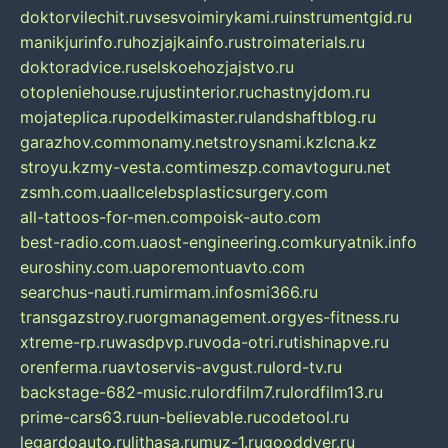
doktorvilechit.ru
vsesvoimirykami.ru
instrumentgid.ru
manikjurinfo.ru
hozjajkainfo.ru
stroimaterials.ru
doktoradvice.ru
selskoehozjajstvo.ru
otopleniehouse.ru
justinterior.ru
chastnyjdom.ru
mojateplica.ru
podelkimaster.ru
landshaftblog.ru
garazhov.com
monamy.net
stroysnami.kz
lcna.kz
stroyu.kz
my-vesta.com
timeszp.com
avtoguru.net
zsmh.com.ua
allcelebsplasticsurgery.com
all-tattoos-for-men.com
poisk-auto.com
best-radio.com.ua
ost-engineering.com
kuryatnik.info
euroshiny.com.ua
poremontuavto.com
searchus-nauti.ru
mirmam.info
smi366.ru
transgazstroy.ru
orgmanagement.org
yes-fitness.ru
xtreme-rp.ru
wasdpvp.ru
voda-otri.ru
tishinapve.ru
orenferma.ru
avtoservis-avgust.ru
lord-tv.ru
backstage-682-music.ru
lordfilm7.ru
lordfilm13.ru
prime-cars63.ru
un-believable.ru
codetool.ru
legardoauto.ru
lithasa.ru
muz-1.ru
gooddver.ru