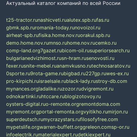
Актуальный каталог компаний по всей России
t25-tractor.ru
nashicveti.ru
alutex.spb.ru
fas.ru
gbmk.spb.ru
romania-today.ru
novoizol.ru
airheat-spb.ru
fisika.home.nov.ru
orakul.spb.ru
demo.home.nov.ru
mnso.ru
home.nov.ru
cemko.ru
comp-land.org
7gazet.ru
bicom-oil.ru
superiorsearch.ru
bulgarianedvizhimost.ru
sn-hram.ru
senovosti.ru
fexer.ru
snite-mebel.ru
anamvkusno.ru
technosaratov.ru
0sporte.ru
9rota-game.ru
bigbad.ru
227gp.ru
wes-ex.ru
pro-kirpichi.ru
israelsale.ru
black-lady.ru
stroy-db.com
mynances.org
ladalike.ru
zozor.ru
dvigremont.ru
odnokartinki.ru
htccare.ru
blogizotovoy.ru
oysters-digital.ru
o-remonte.org
remontdoma.com
myremont.org
portal-remonta.org
vyitikho.ru
mirjon.ru
superdeutsch.ru
mycrazystars.ru
filosofyfree.com
mypetslife.org
warren-buffett.org
greleon.com
sp-or.ru
infoelectrik.ru
materialexpert.ru
detkiexpert.ru