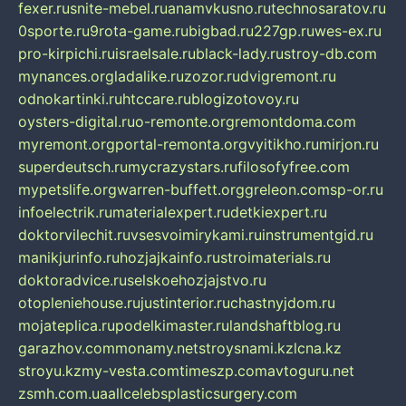
fexer.ru
snite-mebel.ru
anamvkusno.ru
technosaratov.ru
0sporte.ru
9rota-game.ru
bigbad.ru
227gp.ru
wes-ex.ru
pro-kirpichi.ru
israelsale.ru
black-lady.ru
stroy-db.com
mynances.org
ladalike.ru
zozor.ru
dvigremont.ru
odnokartinki.ru
htccare.ru
blogizotovoy.ru
oysters-digital.ru
o-remonte.org
remontdoma.com
myremont.org
portal-remonta.org
vyitikho.ru
mirjon.ru
superdeutsch.ru
mycrazystars.ru
filosofyfree.com
mypetslife.org
warren-buffett.org
greleon.com
sp-or.ru
infoelectrik.ru
materialexpert.ru
detkiexpert.ru
doktorvilechit.ru
vsesvoimirykami.ru
instrumentgid.ru
manikjurinfo.ru
hozjajkainfo.ru
stroimaterials.ru
doktoradvice.ru
selskoehozjajstvo.ru
otopleniehouse.ru
justinterior.ru
chastnyjdom.ru
mojateplica.ru
podelkimaster.ru
landshaftblog.ru
garazhov.com
monamy.net
stroysnami.kz
lcna.kz
stroyu.kz
my-vesta.com
timeszp.com
avtoguru.net
zsmh.com.ua
allcelebsplasticsurgery.com