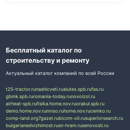
Бесплатный каталог по
строительству и ремонту
Актуальный каталог компаний по всей России
t25-tractor.ru
nashicveti.ru
alutex.spb.ru
fas.ru
gbmk.spb.ru
romania-today.ru
novoizol.ru
airheat-spb.ru
fisika.home.nov.ru
orakul.spb.ru
demo.home.nov.ru
mnso.ru
home.nov.ru
cemko.ru
comp-land.org
7gazet.ru
bicom-oil.ru
superiorsearch.ru
bulgarianedvizhimost.ru
sn-hram.ru
senovosti.ru