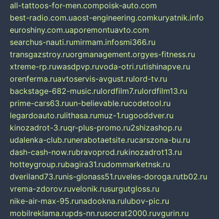
all-tattoos-for-men.com
poisk-auto.com
best-radio.com.ua
ost-engineering.com
kuryatnik.info
euroshiny.com.ua
poremontuavto.com
searchus-nauti.ru
mirmam.info
smi366.ru
transgazstroy.ru
orgmanagement.org
yes-fitness.ru
xtreme-rp.ru
wasdpvp.ru
voda-otri.ru
tishinapve.ru
orenferma.ru
avtoservis-avgust.ru
lord-tv.ru
backstage-682-music.ru
lordfilm7.ru
lordfilm13.ru
prime-cars63.ru
un-believable.ru
codetool.ru
legardoauto.ru
lithasa.ru
muz-1.ru
gooddver.ru
kinozadrot-3.ru
qr-plus-promo.ru
2shizashop.ru
udalenka-club.ru
nerabotaetsite.ru
carszona-bu.ru
dash-cash-now.ru
bravoprod.ru
kinozadrot13.ru
hotteygroup.ru
bagira31.ru
dommarketnsk.ru
dveriland73.ru
nis-glonass51.ru
veles-doroga.ru
tb02.ru
vrema-zdorov.ru
velonik.ru
surgutgloss.ru
nike-air-max-95.ru
nadookna.ru
lubov-pic.ru
mobilreklama.ru
pds-nn.ru
socrat2000.ru
vgurin.ru