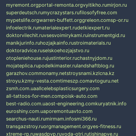
myremont.org
portal-remonta.org
vyitikho.ru
mirjon.ru
superdeutsch.ru
mycrazystars.ru
filosofyfree.com
mypetslife.org
warren-buffett.org
greleon.com
sp-or.ru
infoelectrik.ru
materialexpert.ru
detkiexpert.ru
doktorvilechit.ru
vsesvoimirykami.ru
instrumentgid.ru
manikjurinfo.ru
hozjajkainfo.ru
stroimaterials.ru
doktoradvice.ru
selskoehozjajstvo.ru
otopleniehouse.ru
justinterior.ru
chastnyjdom.ru
mojateplica.ru
podelkimaster.ru
landshaftblog.ru
garazhov.com
monamy.net
stroysnami.kz
lcna.kz
stroyu.kz
my-vesta.com
timeszp.com
avtoguru.net
zsmh.com.ua
allcelebsplasticsurgery.com
all-tattoos-for-men.com
poisk-auto.com
best-radio.com.ua
ost-engineering.com
kuryatnik.info
euroshiny.com.ua
poremontuavto.com
searchus-nauti.ru
mirmam.info
smi366.ru
transgazstroy.ru
orgmanagement.org
yes-fitness.ru
xtreme-rp.ru
wasdpvp.ru
voda-otri.ru
tishinapve.ru