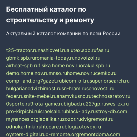
Бесплатный каталог по
строительству и ремонту
Актуальный каталог компаний по всей России
t25-tractor.ru
nashicveti.ru
alutex.spb.ru
fas.ru
gbmk.spb.ru
romania-today.ru
novoizol.ru
airheat-spb.ru
fisika.home.nov.ru
orakul.spb.ru
demo.home.nov.ru
mnso.ru
home.nov.ru
cemko.ru
comp-land.org
7gazet.ru
bicom-oil.ru
superiorsearch.ru
bulgarianedvizhimost.ru
sn-hram.ru
senovosti.ru
fexer.ru
snite-mebel.ru
anamvkusno.ru
technosaratov.ru
0sporte.ru
9rota-game.ru
bigbad.ru
227gp.ru
wes-ex.ru
pro-kirpichi.ru
israelsale.ru
black-lady.ru
stroy-db.com
mynances.org
ladalike.ru
zozor.ru
dvigremont.ru
odnokartinki.ru
htccare.ru
blogizotovoy.ru
oysters-digital.ru
o-remonte.org
remontdoma.com