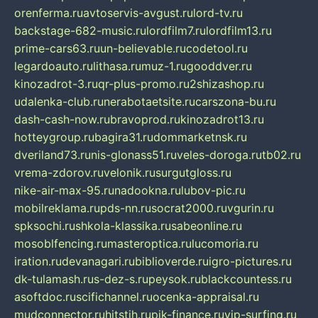
orenferma.ru
avtoservis-avgust.ru
lord-tv.ru
backstage-682-music.ru
lordfilm7.ru
lordfilm13.ru
prime-cars63.ru
un-believable.ru
codetool.ru
legardoauto.ru
lithasa.ru
muz-1.ru
gooddver.ru
kinozadrot-3.ru
qr-plus-promo.ru
2shizashop.ru
udalenka-club.ru
nerabotaetsite.ru
carszona-bu.ru
dash-cash-now.ru
bravoprod.ru
kinozadrot13.ru
hotteygroup.ru
bagira31.ru
dommarketnsk.ru
dveriland73.ru
nis-glonass51.ru
veles-doroga.ru
tb02.ru
vrema-zdorov.ru
velonik.ru
surgutgloss.ru
nike-air-max-95.ru
nadookna.ru
lubov-pic.ru
mobilreklama.ru
pds-nn.ru
socrat2000.ru
vgurin.ru
spksochi.ru
shkola-klassika.ru
sabeonline.ru
mosoblfencing.ru
masteroptica.ru
lucomoria.ru
iration.ru
devanagari.ru
biblioverde.ru
igro-pictures.ru
dk-tulamash.ru
s-dez-s.ru
peysok.ru
blackcountess.ru
asoftdoc.ru
scifichannel.ru
ocenka-appraisal.ru
mudconnector.ru
hitstih.ru
pik-finance.ru
vip-surfing.ru