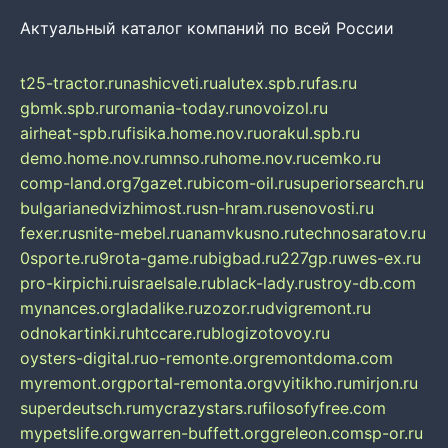
Актуальный каталог компаний по всей России
t25-tractor.ru
nashicveti.ru
alutex.spb.ru
fas.ru
gbmk.spb.ru
romania-today.ru
novoizol.ru
airheat-spb.ru
fisika.home.nov.ru
orakul.spb.ru
demo.home.nov.ru
mnso.ru
home.nov.ru
cemko.ru
comp-land.org
7gazet.ru
bicom-oil.ru
superiorsearch.ru
bulgarianedvizhimost.ru
sn-hram.ru
senovosti.ru
fexer.ru
snite-mebel.ru
anamvkusno.ru
technosaratov.ru
0sporte.ru
9rota-game.ru
bigbad.ru
227gp.ru
wes-ex.ru
pro-kirpichi.ru
israelsale.ru
black-lady.ru
stroy-db.com
mynances.org
ladalike.ru
zozor.ru
dvigremont.ru
odnokartinki.ru
htccare.ru
blogizotovoy.ru
oysters-digital.ru
o-remonte.org
remontdoma.com
myremont.org
portal-remonta.org
vyitikho.ru
mirjon.ru
superdeutsch.ru
mycrazystars.ru
filosofyfree.com
mypetslife.org
warren-buffett.org
greleon.com
sp-or.ru