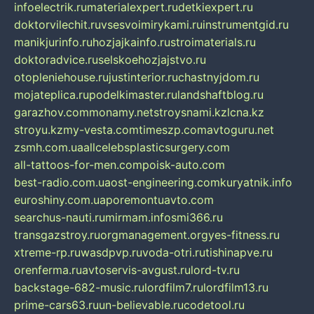
infoelectrik.ru
materialexpert.ru
detkiexpert.ru
doktorvilechit.ru
vsesvoimirykami.ru
instrumentgid.ru
manikjurinfo.ru
hozjajkainfo.ru
stroimaterials.ru
doktoradvice.ru
selskoehozjajstvo.ru
otopleniehouse.ru
justinterior.ru
chastnyjdom.ru
mojateplica.ru
podelkimaster.ru
landshaftblog.ru
garazhov.com
monamy.net
stroysnami.kz
lcna.kz
stroyu.kz
my-vesta.com
timeszp.com
avtoguru.net
zsmh.com.ua
allcelebsplasticsurgery.com
all-tattoos-for-men.com
poisk-auto.com
best-radio.com.ua
ost-engineering.com
kuryatnik.info
euroshiny.com.ua
poremontuavto.com
searchus-nauti.ru
mirmam.info
smi366.ru
transgazstroy.ru
orgmanagement.org
yes-fitness.ru
xtreme-rp.ru
wasdpvp.ru
voda-otri.ru
tishinapve.ru
orenferma.ru
avtoservis-avgust.ru
lord-tv.ru
backstage-682-music.ru
lordfilm7.ru
lordfilm13.ru
prime-cars63.ru
un-believable.ru
codetool.ru