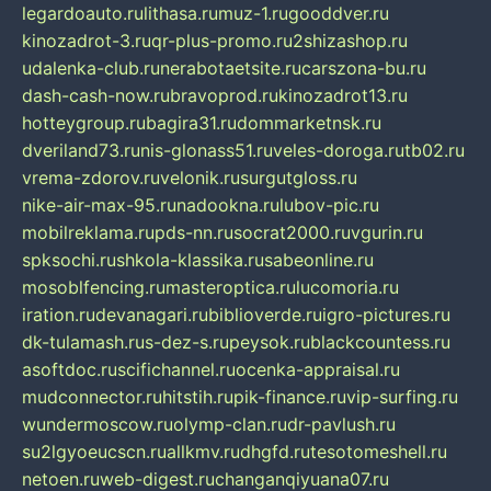
legardoauto.ru
lithasa.ru
muz-1.ru
gooddver.ru
kinozadrot-3.ru
qr-plus-promo.ru
2shizashop.ru
udalenka-club.ru
nerabotaetsite.ru
carszona-bu.ru
dash-cash-now.ru
bravoprod.ru
kinozadrot13.ru
hotteygroup.ru
bagira31.ru
dommarketnsk.ru
dveriland73.ru
nis-glonass51.ru
veles-doroga.ru
tb02.ru
vrema-zdorov.ru
velonik.ru
surgutgloss.ru
nike-air-max-95.ru
nadookna.ru
lubov-pic.ru
mobilreklama.ru
pds-nn.ru
socrat2000.ru
vgurin.ru
spksochi.ru
shkola-klassika.ru
sabeonline.ru
mosoblfencing.ru
masteroptica.ru
lucomoria.ru
iration.ru
devanagari.ru
biblioverde.ru
igro-pictures.ru
dk-tulamash.ru
s-dez-s.ru
peysok.ru
blackcountess.ru
asoftdoc.ru
scifichannel.ru
ocenka-appraisal.ru
mudconnector.ru
hitstih.ru
pik-finance.ru
vip-surfing.ru
wundermoscow.ru
olymp-clan.ru
dr-pavlush.ru
su2lgyoeucscn.ru
allkmv.ru
dhgfd.ru
tesotomeshell.ru
netoen.ru
web-digest.ru
changanqiyuana07.ru