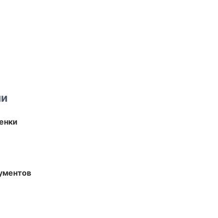
ми
енки
ументов