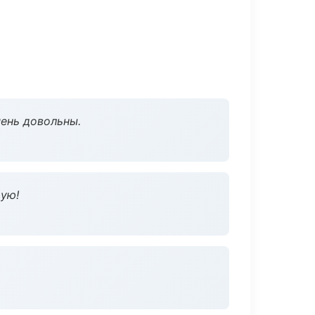
чень довольны.
дую!