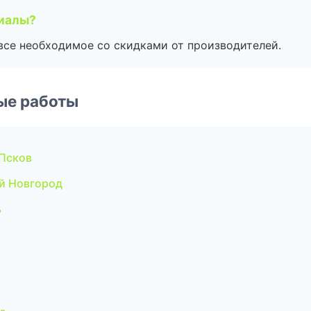
риалы?
все необходимое со скидками от производителей.
ые работы
Псков
й Новгород
ь