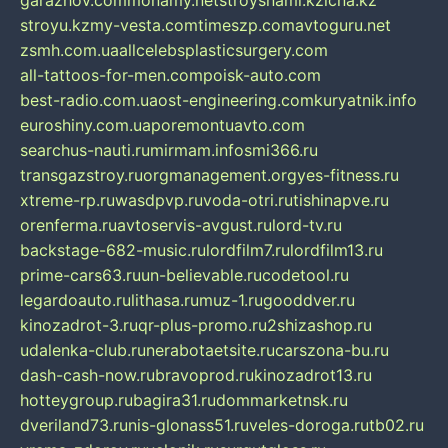
garazhov.com
monamy.net
stroysnami.kz
lcna.kz
stroyu.kz
my-vesta.com
timeszp.com
avtoguru.net
zsmh.com.ua
allcelebsplasticsurgery.com
all-tattoos-for-men.com
poisk-auto.com
best-radio.com.ua
ost-engineering.com
kuryatnik.info
euroshiny.com.ua
poremontuavto.com
searchus-nauti.ru
mirmam.info
smi366.ru
transgazstroy.ru
orgmanagement.org
yes-fitness.ru
xtreme-rp.ru
wasdpvp.ru
voda-otri.ru
tishinapve.ru
orenferma.ru
avtoservis-avgust.ru
lord-tv.ru
backstage-682-music.ru
lordfilm7.ru
lordfilm13.ru
prime-cars63.ru
un-believable.ru
codetool.ru
legardoauto.ru
lithasa.ru
muz-1.ru
gooddver.ru
kinozadrot-3.ru
qr-plus-promo.ru
2shizashop.ru
udalenka-club.ru
nerabotaetsite.ru
carszona-bu.ru
dash-cash-now.ru
bravoprod.ru
kinozadrot13.ru
hotteygroup.ru
bagira31.ru
dommarketnsk.ru
dveriland73.ru
nis-glonass51.ru
veles-doroga.ru
tb02.ru