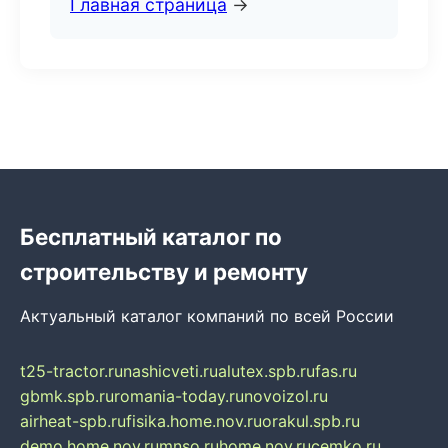
Главная страница
→
Бесплатный каталог по
строительству и ремонту
Актуальный каталог компаний по всей России
t25-tractor.ru
nashicveti.ru
alutex.spb.ru
fas.ru
gbmk.spb.ru
romania-today.ru
novoizol.ru
airheat-spb.ru
fisika.home.nov.ru
orakul.spb.ru
demo.home.nov.ru
mnso.ru
home.nov.ru
cemko.ru