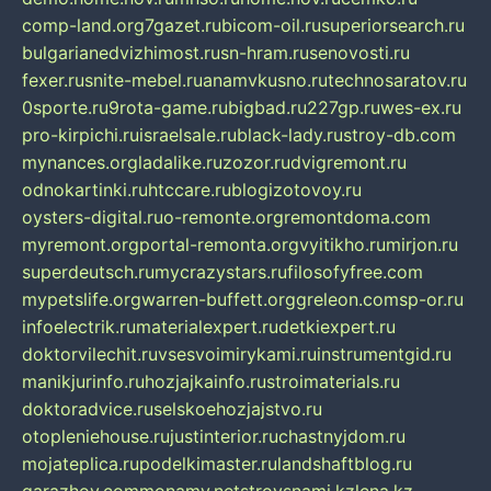
comp-land.org
7gazet.ru
bicom-oil.ru
superiorsearch.ru
bulgarianedvizhimost.ru
sn-hram.ru
senovosti.ru
fexer.ru
snite-mebel.ru
anamvkusno.ru
technosaratov.ru
0sporte.ru
9rota-game.ru
bigbad.ru
227gp.ru
wes-ex.ru
pro-kirpichi.ru
israelsale.ru
black-lady.ru
stroy-db.com
mynances.org
ladalike.ru
zozor.ru
dvigremont.ru
odnokartinki.ru
htccare.ru
blogizotovoy.ru
oysters-digital.ru
o-remonte.org
remontdoma.com
myremont.org
portal-remonta.org
vyitikho.ru
mirjon.ru
superdeutsch.ru
mycrazystars.ru
filosofyfree.com
mypetslife.org
warren-buffett.org
greleon.com
sp-or.ru
infoelectrik.ru
materialexpert.ru
detkiexpert.ru
doktorvilechit.ru
vsesvoimirykami.ru
instrumentgid.ru
manikjurinfo.ru
hozjajkainfo.ru
stroimaterials.ru
doktoradvice.ru
selskoehozjajstvo.ru
otopleniehouse.ru
justinterior.ru
chastnyjdom.ru
mojateplica.ru
podelkimaster.ru
landshaftblog.ru