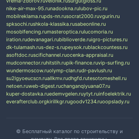
vrema-zdorov.ru
velonik.ru
surgutgloss.ru
nike-air-max-95.ru
nadookna.ru
lubov-pic.ru
mobilreklama.ru
pds-nn.ru
socrat2000.ru
vgurin.ru
spksochi.ru
shkola-klassika.ru
sabeonline.ru
mosoblfencing.ru
masteroptica.ru
lucomoria.ru
iration.ru
devanagari.ru
biblioverde.ru
igro-pictures.ru
dk-tulamash.ru
s-dez-s.ru
peysok.ru
blackcountess.ru
asoftdoc.ru
scifichannel.ru
ocenka-appraisal.ru
mudconnector.ru
hitstih.ru
pik-finance.ru
vip-surfing.ru
wundermoscow.ru
olymp-clan.ru
dr-pavlush.ru
su2lgyoeucscn.ru
allkmv.ru
dhgfd.ru
tesotomeshell.ru
netoen.ru
web-digest.ru
changanqiyuana07.ru
kuper-dostavka.ru
edemvgelen.ru
ytyt.ru
infoelektrik.ru
everafterclub.org
kirillkgr.ru
goodv1234.ru
oopslady.ru
© Бесплатный каталог по строительству и