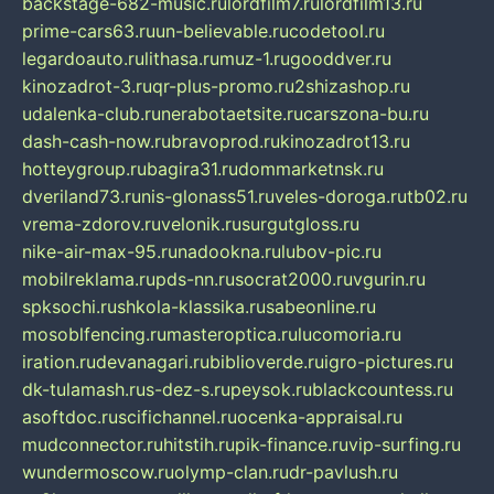
backstage-682-music.ru
lordfilm7.ru
lordfilm13.ru
prime-cars63.ru
un-believable.ru
codetool.ru
legardoauto.ru
lithasa.ru
muz-1.ru
gooddver.ru
kinozadrot-3.ru
qr-plus-promo.ru
2shizashop.ru
udalenka-club.ru
nerabotaetsite.ru
carszona-bu.ru
dash-cash-now.ru
bravoprod.ru
kinozadrot13.ru
hotteygroup.ru
bagira31.ru
dommarketnsk.ru
dveriland73.ru
nis-glonass51.ru
veles-doroga.ru
tb02.ru
vrema-zdorov.ru
velonik.ru
surgutgloss.ru
nike-air-max-95.ru
nadookna.ru
lubov-pic.ru
mobilreklama.ru
pds-nn.ru
socrat2000.ru
vgurin.ru
spksochi.ru
shkola-klassika.ru
sabeonline.ru
mosoblfencing.ru
masteroptica.ru
lucomoria.ru
iration.ru
devanagari.ru
biblioverde.ru
igro-pictures.ru
dk-tulamash.ru
s-dez-s.ru
peysok.ru
blackcountess.ru
asoftdoc.ru
scifichannel.ru
ocenka-appraisal.ru
mudconnector.ru
hitstih.ru
pik-finance.ru
vip-surfing.ru
wundermoscow.ru
olymp-clan.ru
dr-pavlush.ru