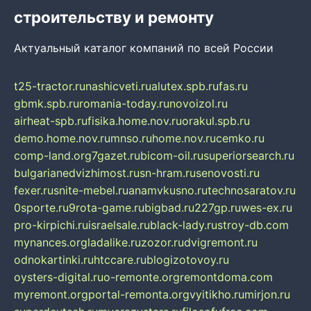
строительству и ремонту
Актуальный каталог компаний по всей России
t25-tractor.ru
nashicveti.ru
alutex.spb.ru
fas.ru
gbmk.spb.ru
romania-today.ru
novoizol.ru
airheat-spb.ru
fisika.home.nov.ru
orakul.spb.ru
demo.home.nov.ru
mnso.ru
home.nov.ru
cemko.ru
comp-land.org
7gazet.ru
bicom-oil.ru
superiorsearch.ru
bulgarianedvizhimost.ru
sn-hram.ru
senovosti.ru
fexer.ru
snite-mebel.ru
anamvkusno.ru
technosaratov.ru
0sporte.ru
9rota-game.ru
bigbad.ru
227gp.ru
wes-ex.ru
pro-kirpichi.ru
israelsale.ru
black-lady.ru
stroy-db.com
mynances.org
ladalike.ru
zozor.ru
dvigremont.ru
odnokartinki.ru
htccare.ru
blogizotovoy.ru
oysters-digital.ru
o-remonte.org
remontdoma.com
myremont.org
portal-remonta.org
vyitikho.ru
mirjon.ru