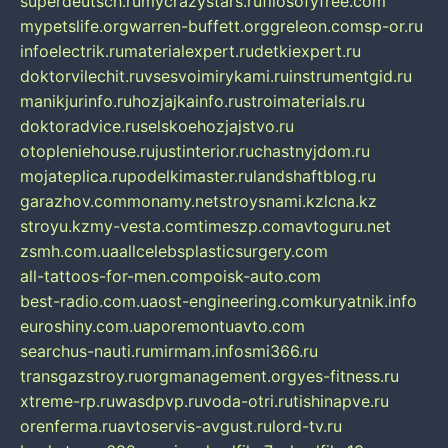
superdeutsch.ru
mycrazystars.ru
filosofyfree.com
mypetslife.org
warren-buffett.org
greleon.com
sp-or.ru
infoelectrik.ru
materialexpert.ru
detkiexpert.ru
doktorvilechit.ru
vsesvoimirykami.ru
instrumentgid.ru
manikjurinfo.ru
hozjajkainfo.ru
stroimaterials.ru
doktoradvice.ru
selskoehozjajstvo.ru
otopleniehouse.ru
justinterior.ru
chastnyjdom.ru
mojateplica.ru
podelkimaster.ru
landshaftblog.ru
garazhov.com
monamy.net
stroysnami.kz
lcna.kz
stroyu.kz
my-vesta.com
timeszp.com
avtoguru.net
zsmh.com.ua
allcelebsplasticsurgery.com
all-tattoos-for-men.com
poisk-auto.com
best-radio.com.ua
ost-engineering.com
kuryatnik.info
euroshiny.com.ua
poremontuavto.com
searchus-nauti.ru
mirmam.info
smi366.ru
transgazstroy.ru
orgmanagement.org
yes-fitness.ru
xtreme-rp.ru
wasdpvp.ru
voda-otri.ru
tishinapve.ru
orenferma.ru
avtoservis-avgust.ru
lord-tv.ru