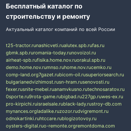
Бесплатный каталог по
строительству и ремонту
Актуальный каталог компаний по всей России
t25-tractor.ru
nashicveti.ru
alutex.spb.ru
fas.ru
gbmk.spb.ru
romania-today.ru
novoizol.ru
airheat-spb.ru
fisika.home.nov.ru
orakul.spb.ru
demo.home.nov.ru
mnso.ru
home.nov.ru
cemko.ru
comp-land.org
7gazet.ru
bicom-oil.ru
superiorsearch.ru
bulgarianedvizhimost.ru
sn-hram.ru
senovosti.ru
fexer.ru
snite-mebel.ru
anamvkusno.ru
technosaratov.ru
0sporte.ru
9rota-game.ru
bigbad.ru
227gp.ru
wes-ex.ru
pro-kirpichi.ru
israelsale.ru
black-lady.ru
stroy-db.com
mynances.org
ladalike.ru
zozor.ru
dvigremont.ru
odnokartinki.ru
htccare.ru
blogizotovoy.ru
oysters-digital.ru
o-remonte.org
remontdoma.com