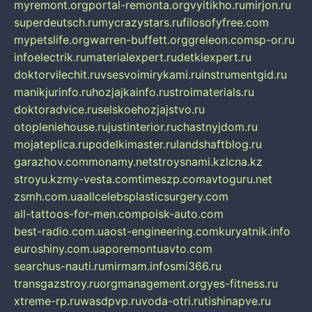
myremont.org
portal-remonta.org
vyitikho.ru
mirjon.ru
superdeutsch.ru
mycrazystars.ru
filosofyfree.com
mypetslife.org
warren-buffett.org
greleon.com
sp-or.ru
infoelectrik.ru
materialexpert.ru
detkiexpert.ru
doktorvilechit.ru
vsesvoimirykami.ru
instrumentgid.ru
manikjurinfo.ru
hozjajkainfo.ru
stroimaterials.ru
doktoradvice.ru
selskoehozjajstvo.ru
otopleniehouse.ru
justinterior.ru
chastnyjdom.ru
mojateplica.ru
podelkimaster.ru
landshaftblog.ru
garazhov.com
monamy.net
stroysnami.kz
lcna.kz
stroyu.kz
my-vesta.com
timeszp.com
avtoguru.net
zsmh.com.ua
allcelebsplasticsurgery.com
all-tattoos-for-men.com
poisk-auto.com
best-radio.com.ua
ost-engineering.com
kuryatnik.info
euroshiny.com.ua
poremontuavto.com
searchus-nauti.ru
mirmam.info
smi366.ru
transgazstroy.ru
orgmanagement.org
yes-fitness.ru
xtreme-rp.ru
wasdpvp.ru
voda-otri.ru
tishinapve.ru