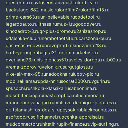
orenferma.ru
avtoservis-avgust.ru
lord-tv.ru
backstage-682-music.ru
lordfilm7.ru
lordfilm13.ru
prime-cars63.ru
un-believable.ru
codetool.ru
legardoauto.ru
lithasa.ru
muz-1.ru
gooddver.ru
kinozadrot-3.ru
qr-plus-promo.ru
2shizashop.ru
udalenka-club.ru
nerabotaetsite.ru
carszona-bu.ru
dash-cash-now.ru
bravoprod.ru
kinozadrot13.ru
hotteygroup.ru
bagira31.ru
dommarketnsk.ru
dveriland73.ru
nis-glonass51.ru
veles-doroga.ru
tb02.ru
vrema-zdorov.ru
velonik.ru
surgutgloss.ru
nike-air-max-95.ru
nadookna.ru
lubov-pic.ru
mobilreklama.ru
pds-nn.ru
socrat2000.ru
vgurin.ru
spksochi.ru
shkola-klassika.ru
sabeonline.ru
mosoblfencing.ru
masteroptica.ru
lucomoria.ru
iration.ru
devanagari.ru
biblioverde.ru
igro-pictures.ru
dk-tulamash.ru
s-dez-s.ru
peysok.ru
blackcountess.ru
asoftdoc.ru
scifichannel.ru
ocenka-appraisal.ru
mudconnector.ru
hitstih.ru
pik-finance.ru
vip-surfing.ru