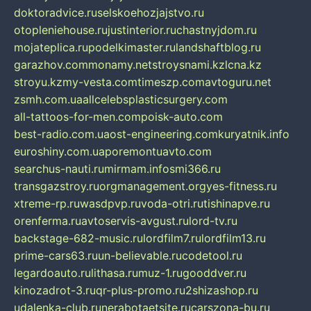
doktoradvice.ru
selskoehozjajstvo.ru
otopleniehouse.ru
justinterior.ru
chastnyjdom.ru
mojateplica.ru
podelkimaster.ru
landshaftblog.ru
garazhov.com
monamy.net
stroysnami.kz
lcna.kz
stroyu.kz
my-vesta.com
timeszp.com
avtoguru.net
zsmh.com.ua
allcelebsplasticsurgery.com
all-tattoos-for-men.com
poisk-auto.com
best-radio.com.ua
ost-engineering.com
kuryatnik.info
euroshiny.com.ua
poremontuavto.com
searchus-nauti.ru
mirmam.info
smi366.ru
transgazstroy.ru
orgmanagement.org
yes-fitness.ru
xtreme-rp.ru
wasdpvp.ru
voda-otri.ru
tishinapve.ru
orenferma.ru
avtoservis-avgust.ru
lord-tv.ru
backstage-682-music.ru
lordfilm7.ru
lordfilm13.ru
prime-cars63.ru
un-believable.ru
codetool.ru
legardoauto.ru
lithasa.ru
muz-1.ru
gooddver.ru
kinozadrot-3.ru
qr-plus-promo.ru
2shizashop.ru
udalenka-club.ru
nerabotaetsite.ru
carszona-bu.ru