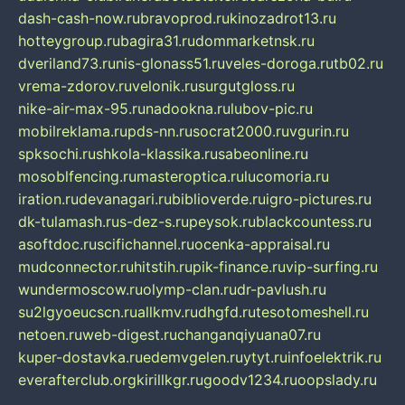
dash-cash-now.ru
bravoprod.ru
kinozadrot13.ru
hotteygroup.ru
bagira31.ru
dommarketnsk.ru
dveriland73.ru
nis-glonass51.ru
veles-doroga.ru
tb02.ru
vrema-zdorov.ru
velonik.ru
surgutgloss.ru
nike-air-max-95.ru
nadookna.ru
lubov-pic.ru
mobilreklama.ru
pds-nn.ru
socrat2000.ru
vgurin.ru
spksochi.ru
shkola-klassika.ru
sabeonline.ru
mosoblfencing.ru
masteroptica.ru
lucomoria.ru
iration.ru
devanagari.ru
biblioverde.ru
igro-pictures.ru
dk-tulamash.ru
s-dez-s.ru
peysok.ru
blackcountess.ru
asoftdoc.ru
scifichannel.ru
ocenka-appraisal.ru
mudconnector.ru
hitstih.ru
pik-finance.ru
vip-surfing.ru
wundermoscow.ru
olymp-clan.ru
dr-pavlush.ru
su2lgyoeucscn.ru
allkmv.ru
dhgfd.ru
tesotomeshell.ru
netoen.ru
web-digest.ru
changanqiyuana07.ru
kuper-dostavka.ru
edemvgelen.ru
ytyt.ru
infoelektrik.ru
everafterclub.org
kirillkgr.ru
goodv1234.ru
oopslady.ru