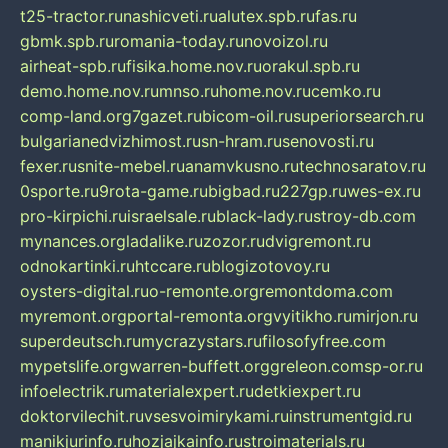
t25-tractor.ru
nashicveti.ru
alutex.spb.ru
fas.ru
gbmk.spb.ru
romania-today.ru
novoizol.ru
airheat-spb.ru
fisika.home.nov.ru
orakul.spb.ru
demo.home.nov.ru
mnso.ru
home.nov.ru
cemko.ru
comp-land.org
7gazet.ru
bicom-oil.ru
superiorsearch.ru
bulgarianedvizhimost.ru
sn-hram.ru
senovosti.ru
fexer.ru
snite-mebel.ru
anamvkusno.ru
technosaratov.ru
0sporte.ru
9rota-game.ru
bigbad.ru
227gp.ru
wes-ex.ru
pro-kirpichi.ru
israelsale.ru
black-lady.ru
stroy-db.com
mynances.org
ladalike.ru
zozor.ru
dvigremont.ru
odnokartinki.ru
htccare.ru
blogizotovoy.ru
oysters-digital.ru
o-remonte.org
remontdoma.com
myremont.org
portal-remonta.org
vyitikho.ru
mirjon.ru
superdeutsch.ru
mycrazystars.ru
filosofyfree.com
mypetslife.org
warren-buffett.org
greleon.com
sp-or.ru
infoelectrik.ru
materialexpert.ru
detkiexpert.ru
doktorvilechit.ru
vsesvoimirykami.ru
instrumentgid.ru
manikjurinfo.ru
hozjajkainfo.ru
stroimaterials.ru