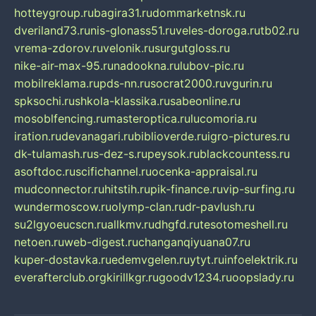
hotteygroup.ru
bagira31.ru
dommarketnsk.ru
dveriland73.ru
nis-glonass51.ru
veles-doroga.ru
tb02.ru
vrema-zdorov.ru
velonik.ru
surgutgloss.ru
nike-air-max-95.ru
nadookna.ru
lubov-pic.ru
mobilreklama.ru
pds-nn.ru
socrat2000.ru
vgurin.ru
spksochi.ru
shkola-klassika.ru
sabeonline.ru
mosoblfencing.ru
masteroptica.ru
lucomoria.ru
iration.ru
devanagari.ru
biblioverde.ru
igro-pictures.ru
dk-tulamash.ru
s-dez-s.ru
peysok.ru
blackcountess.ru
asoftdoc.ru
scifichannel.ru
ocenka-appraisal.ru
mudconnector.ru
hitstih.ru
pik-finance.ru
vip-surfing.ru
wundermoscow.ru
olymp-clan.ru
dr-pavlush.ru
su2lgyoeucscn.ru
allkmv.ru
dhgfd.ru
tesotomeshell.ru
netoen.ru
web-digest.ru
changanqiyuana07.ru
kuper-dostavka.ru
edemvgelen.ru
ytyt.ru
infoelektrik.ru
everafterclub.org
kirillkgr.ru
goodv1234.ru
oopslady.ru