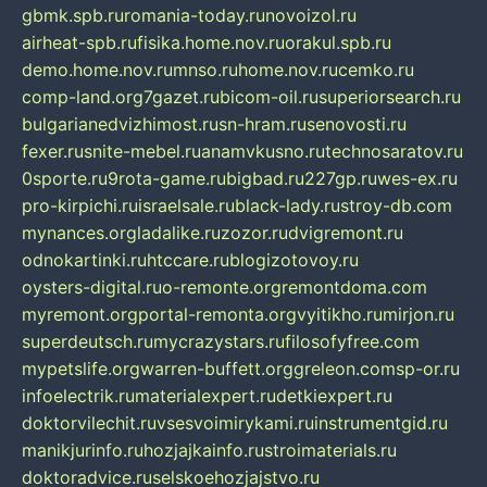
gbmk.spb.ru
romania-today.ru
novoizol.ru
airheat-spb.ru
fisika.home.nov.ru
orakul.spb.ru
demo.home.nov.ru
mnso.ru
home.nov.ru
cemko.ru
comp-land.org
7gazet.ru
bicom-oil.ru
superiorsearch.ru
bulgarianedvizhimost.ru
sn-hram.ru
senovosti.ru
fexer.ru
snite-mebel.ru
anamvkusno.ru
technosaratov.ru
0sporte.ru
9rota-game.ru
bigbad.ru
227gp.ru
wes-ex.ru
pro-kirpichi.ru
israelsale.ru
black-lady.ru
stroy-db.com
mynances.org
ladalike.ru
zozor.ru
dvigremont.ru
odnokartinki.ru
htccare.ru
blogizotovoy.ru
oysters-digital.ru
o-remonte.org
remontdoma.com
myremont.org
portal-remonta.org
vyitikho.ru
mirjon.ru
superdeutsch.ru
mycrazystars.ru
filosofyfree.com
mypetslife.org
warren-buffett.org
greleon.com
sp-or.ru
infoelectrik.ru
materialexpert.ru
detkiexpert.ru
doktorvilechit.ru
vsesvoimirykami.ru
instrumentgid.ru
manikjurinfo.ru
hozjajkainfo.ru
stroimaterials.ru
doktoradvice.ru
selskoehozjajstvo.ru