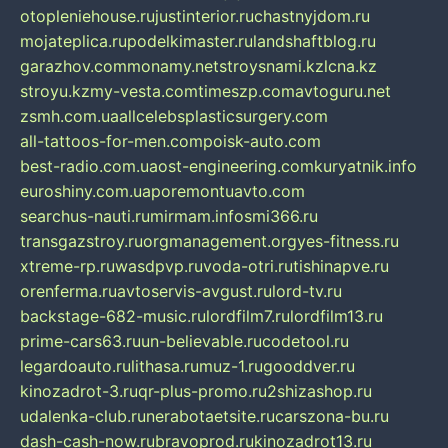
otopleniehouse.ru
justinterior.ru
chastnyjdom.ru
mojateplica.ru
podelkimaster.ru
landshaftblog.ru
garazhov.com
monamy.net
stroysnami.kz
lcna.kz
stroyu.kz
my-vesta.com
timeszp.com
avtoguru.net
zsmh.com.ua
allcelebsplasticsurgery.com
all-tattoos-for-men.com
poisk-auto.com
best-radio.com.ua
ost-engineering.com
kuryatnik.info
euroshiny.com.ua
poremontuavto.com
searchus-nauti.ru
mirmam.info
smi366.ru
transgazstroy.ru
orgmanagement.org
yes-fitness.ru
xtreme-rp.ru
wasdpvp.ru
voda-otri.ru
tishinapve.ru
orenferma.ru
avtoservis-avgust.ru
lord-tv.ru
backstage-682-music.ru
lordfilm7.ru
lordfilm13.ru
prime-cars63.ru
un-believable.ru
codetool.ru
legardoauto.ru
lithasa.ru
muz-1.ru
gooddver.ru
kinozadrot-3.ru
qr-plus-promo.ru
2shizashop.ru
udalenka-club.ru
nerabotaetsite.ru
carszona-bu.ru
dash-cash-now.ru
bravoprod.ru
kinozadrot13.ru