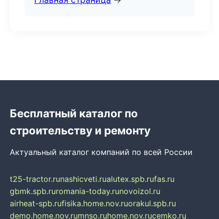
Бесплатный каталог по
строительству и ремонту
Актуальный каталог компаний по всей России
t25-tractor.ru
nashicveti.ru
alutex.spb.ru
fas.ru
gbmk.spb.ru
romania-today.ru
novoizol.ru
airheat-spb.ru
fisika.home.nov.ru
orakul.spb.ru
demo.home.nov.ru
mnso.ru
home.nov.ru
cemko.ru