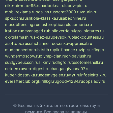
nike-air-max-95.ru
nadookna.ru
lubov-pic.ru
mobilreklama.ru
pds-nn.ru
socrat2000.ru
vgurin.ru
spksochi.ru
shkola-klassika.ru
sabeonline.ru
mosoblfencing.ru
masteroptica.ru
lucomoria.ru
iration.ru
devanagari.ru
biblioverde.ru
igro-pictures.ru
dk-tulamash.ru
s-dez-s.ru
peysok.ru
blackcountess.ru
asoftdoc.ru
scifichannel.ru
ocenka-appraisal.ru
mudconnector.ru
hitstih.ru
pik-finance.ru
vip-surfing.ru
wundermoscow.ru
olymp-clan.ru
dr-pavlush.ru
su2lgyoeucscn.ru
allkmv.ru
dhgfd.ru
tesotomeshell.ru
netoen.ru
web-digest.ru
changanqiyuana07.ru
kuper-dostavka.ru
edemvgelen.ru
ytyt.ru
infoelektrik.ru
everafterclub.org
kirillkgr.ru
goodv1234.ru
oopslady.ru
© Бесплатный каталог по строительству и
ремонту. Все права защищены.