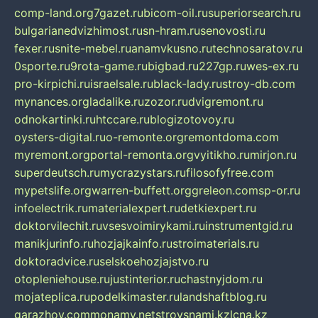
comp-land.org
7gazet.ru
bicom-oil.ru
superiorsearch.ru
bulgarianedvizhimost.ru
sn-hram.ru
senovosti.ru
fexer.ru
snite-mebel.ru
anamvkusno.ru
technosaratov.ru
0sporte.ru
9rota-game.ru
bigbad.ru
227gp.ru
wes-ex.ru
pro-kirpichi.ru
israelsale.ru
black-lady.ru
stroy-db.com
mynances.org
ladalike.ru
zozor.ru
dvigremont.ru
odnokartinki.ru
htccare.ru
blogizotovoy.ru
oysters-digital.ru
o-remonte.org
remontdoma.com
myremont.org
portal-remonta.org
vyitikho.ru
mirjon.ru
superdeutsch.ru
mycrazystars.ru
filosofyfree.com
mypetslife.org
warren-buffett.org
greleon.com
sp-or.ru
infoelectrik.ru
materialexpert.ru
detkiexpert.ru
doktorvilechit.ru
vsesvoimirykami.ru
instrumentgid.ru
manikjurinfo.ru
hozjajkainfo.ru
stroimaterials.ru
doktoradvice.ru
selskoehozjajstvo.ru
otopleniehouse.ru
justinterior.ru
chastnyjdom.ru
mojateplica.ru
podelkimaster.ru
landshaftblog.ru
garazhov.com
monamy.net
stroysnami.kz
lcna.kz