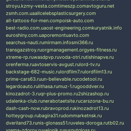
stroyu.kz
my-vesta.com
timeszp.com
avtoguru.net
zsmh.com.ua
allcelebsplasticsurgery.com
all-tattoos-for-men.com
poisk-auto.com
best-radio.com.ua
ost-engineering.com
kuryatnik.info
euroshiny.com.ua
poremontuavto.com
searchus-nauti.ru
mirmam.info
smi366.ru
transgazstroy.ru
orgmanagement.org
yes-fitness.ru
xtreme-rp.ru
wasdpvp.ru
voda-otri.ru
tishinapve.ru
orenferma.ru
avtoservis-avgust.ru
lord-tv.ru
backstage-682-music.ru
lordfilm7.ru
lordfilm13.ru
prime-cars63.ru
un-believable.ru
codetool.ru
legardoauto.ru
lithasa.ru
muz-1.ru
gooddver.ru
kinozadrot-3.ru
qr-plus-promo.ru
2shizashop.ru
udalenka-club.ru
nerabotaetsite.ru
carszona-bu.ru
dash-cash-now.ru
bravoprod.ru
kinozadrot13.ru
hotteygroup.ru
bagira31.ru
dommarketnsk.ru
dveriland73.ru
nis-glonass51.ru
veles-doroga.ru
tb02.ru
vrema-zdorov.ru
velonik.ru
surgutgloss.ru