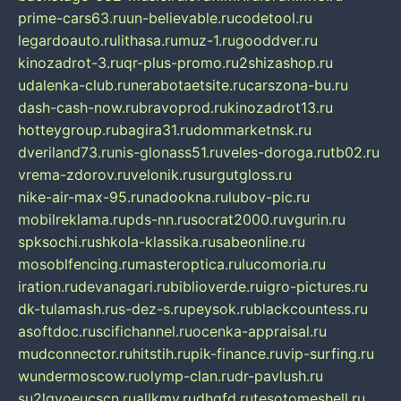
prime-cars63.ru
un-believable.ru
codetool.ru
legardoauto.ru
lithasa.ru
muz-1.ru
gooddver.ru
kinozadrot-3.ru
qr-plus-promo.ru
2shizashop.ru
udalenka-club.ru
nerabotaetsite.ru
carszona-bu.ru
dash-cash-now.ru
bravoprod.ru
kinozadrot13.ru
hotteygroup.ru
bagira31.ru
dommarketnsk.ru
dveriland73.ru
nis-glonass51.ru
veles-doroga.ru
tb02.ru
vrema-zdorov.ru
velonik.ru
surgutgloss.ru
nike-air-max-95.ru
nadookna.ru
lubov-pic.ru
mobilreklama.ru
pds-nn.ru
socrat2000.ru
vgurin.ru
spksochi.ru
shkola-klassika.ru
sabeonline.ru
mosoblfencing.ru
masteroptica.ru
lucomoria.ru
iration.ru
devanagari.ru
biblioverde.ru
igro-pictures.ru
dk-tulamash.ru
s-dez-s.ru
peysok.ru
blackcountess.ru
asoftdoc.ru
scifichannel.ru
ocenka-appraisal.ru
mudconnector.ru
hitstih.ru
pik-finance.ru
vip-surfing.ru
wundermoscow.ru
olymp-clan.ru
dr-pavlush.ru
su2lgyoeucscn.ru
allkmv.ru
dhgfd.ru
tesotomeshell.ru