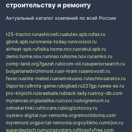
строительству и ремонту
Актуальный каталог компаний по всей России
t25-tractor.ru
nashicveti.ru
alutex.spb.ru
fas.ru
gbmk.spb.ru
romania-today.ru
novoizol.ru
airheat-spb.ru
fisika.home.nov.ru
orakul.spb.ru
demo.home.nov.ru
mnso.ru
home.nov.ru
cemko.ru
comp-land.org
7gazet.ru
bicom-oil.ru
superiorsearch.ru
bulgarianedvizhimost.ru
sn-hram.ru
senovosti.ru
fexer.ru
snite-mebel.ru
anamvkusno.ru
technosaratov.ru
0sporte.ru
9rota-game.ru
bigbad.ru
227gp.ru
wes-ex.ru
pro-kirpichi.ru
israelsale.ru
black-lady.ru
stroy-db.com
mynances.org
ladalike.ru
zozor.ru
dvigremont.ru
odnokartinki.ru
htccare.ru
blogizotovoy.ru
oysters-digital.ru
o-remonte.org
remontdoma.com
myremont.org
portal-remonta.org
vyitikho.ru
mirjon.ru
superdeutsch.ru
mycrazystars.ru
filosofyfree.com