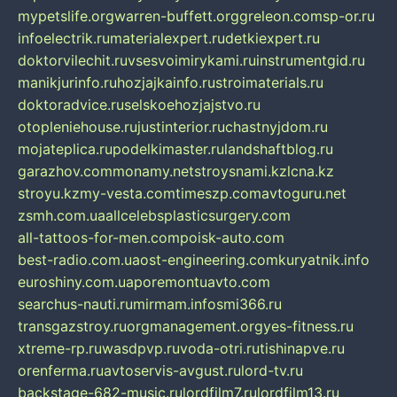
mypetslife.org
warren-buffett.org
greleon.com
sp-or.ru
infoelectrik.ru
materialexpert.ru
detkiexpert.ru
doktorvilechit.ru
vsesvoimirykami.ru
instrumentgid.ru
manikjurinfo.ru
hozjajkainfo.ru
stroimaterials.ru
doktoradvice.ru
selskoehozjajstvo.ru
otopleniehouse.ru
justinterior.ru
chastnyjdom.ru
mojateplica.ru
podelkimaster.ru
landshaftblog.ru
garazhov.com
monamy.net
stroysnami.kz
lcna.kz
stroyu.kz
my-vesta.com
timeszp.com
avtoguru.net
zsmh.com.ua
allcelebsplasticsurgery.com
all-tattoos-for-men.com
poisk-auto.com
best-radio.com.ua
ost-engineering.com
kuryatnik.info
euroshiny.com.ua
poremontuavto.com
searchus-nauti.ru
mirmam.info
smi366.ru
transgazstroy.ru
orgmanagement.org
yes-fitness.ru
xtreme-rp.ru
wasdpvp.ru
voda-otri.ru
tishinapve.ru
orenferma.ru
avtoservis-avgust.ru
lord-tv.ru
backstage-682-music.ru
lordfilm7.ru
lordfilm13.ru