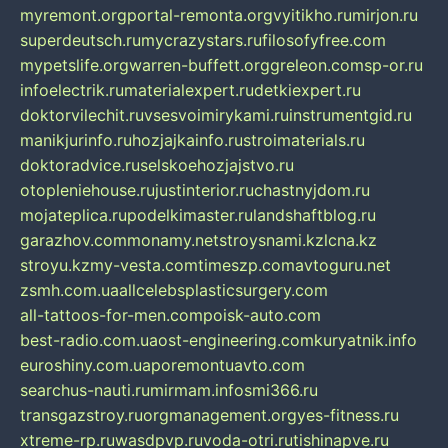
myremont.org
portal-remonta.org
vyitikho.ru
mirjon.ru
superdeutsch.ru
mycrazystars.ru
filosofyfree.com
mypetslife.org
warren-buffett.org
greleon.com
sp-or.ru
infoelectrik.ru
materialexpert.ru
detkiexpert.ru
doktorvilechit.ru
vsesvoimirykami.ru
instrumentgid.ru
manikjurinfo.ru
hozjajkainfo.ru
stroimaterials.ru
doktoradvice.ru
selskoehozjajstvo.ru
otopleniehouse.ru
justinterior.ru
chastnyjdom.ru
mojateplica.ru
podelkimaster.ru
landshaftblog.ru
garazhov.com
monamy.net
stroysnami.kz
lcna.kz
stroyu.kz
my-vesta.com
timeszp.com
avtoguru.net
zsmh.com.ua
allcelebsplasticsurgery.com
all-tattoos-for-men.com
poisk-auto.com
best-radio.com.ua
ost-engineering.com
kuryatnik.info
euroshiny.com.ua
poremontuavto.com
searchus-nauti.ru
mirmam.info
smi366.ru
transgazstroy.ru
orgmanagement.org
yes-fitness.ru
xtreme-rp.ru
wasdpvp.ru
voda-otri.ru
tishinapve.ru