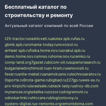
Бесплатный каталог по
строительству и ремонту
Актуальный каталог компаний по всей России
t25-tractor.ru
nashicveti.ru
alutex.spb.ru
fas.ru
gbmk.spb.ru
romania-today.ru
novoizol.ru
airheat-spb.ru
fisika.home.nov.ru
orakul.spb.ru
demo.home.nov.ru
mnso.ru
home.nov.ru
cemko.ru
comp-land.org
7gazet.ru
bicom-oil.ru
superiorsearch.ru
bulgarianedvizhimost.ru
sn-hram.ru
senovosti.ru
fexer.ru
snite-mebel.ru
anamvkusno.ru
technosaratov.ru
0sporte.ru
9rota-game.ru
bigbad.ru
227gp.ru
wes-ex.ru
pro-kirpichi.ru
israelsale.ru
black-lady.ru
stroy-db.com
mynances.org
ladalike.ru
zozor.ru
dvigremont.ru
odnokartinki.ru
htccare.ru
blogizotovoy.ru
oysters-digital.ru
o-remonte.org
remontdoma.com