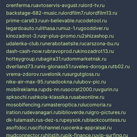
orenferma.ru
avtoservis-avgust.ru
lord-tv.ru
backstage-682-music.ru
lordfilm7.ru
lordfilm13.ru
prime-cars63.ru
un-believable.ru
codetool.ru
legardoauto.ru
lithasa.ru
muz-1.ru
gooddver.ru
kinozadrot-3.ru
qr-plus-promo.ru
2shizashop.ru
udalenka-club.ru
nerabotaetsite.ru
carszona-bu.ru
dash-cash-now.ru
bravoprod.ru
kinozadrot13.ru
hotteygroup.ru
bagira31.ru
dommarketnsk.ru
dveriland73.ru
nis-glonass51.ru
veles-doroga.ru
tb02.ru
vrema-zdorov.ru
velonik.ru
surgutgloss.ru
nike-air-max-95.ru
nadookna.ru
lubov-pic.ru
mobilreklama.ru
pds-nn.ru
socrat2000.ru
vgurin.ru
spksochi.ru
shkola-klassika.ru
sabeonline.ru
mosoblfencing.ru
masteroptica.ru
lucomoria.ru
iration.ru
devanagari.ru
biblioverde.ru
igro-pictures.ru
dk-tulamash.ru
s-dez-s.ru
peysok.ru
blackcountess.ru
asoftdoc.ru
scifichannel.ru
ocenka-appraisal.ru
mudconnector.ru
hitstih.ru
pik-finance.ru
vip-surfing.ru