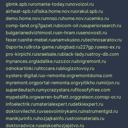
gbmk.spb.ru
romania-today.ru
novoizol.ru
airheat-spb.ru
fisika.home.nov.ru
orakul.spb.ru
demo.home.nov.ru
mnso.ru
home.nov.ru
cemko.ru
comp-land.org
7gazet.ru
bicom-oil.ru
superiorsearch.ru
bulgarianedvizhimost.ru
sn-hram.ru
senovosti.ru
fexer.ru
snite-mebel.ru
anamvkusno.ru
technosaratov.ru
0sporte.ru
9rota-game.ru
bigbad.ru
227gp.ru
wes-ex.ru
pro-kirpichi.ru
israelsale.ru
black-lady.ru
stroy-db.com
mynances.org
ladalike.ru
zozor.ru
dvigremont.ru
odnokartinki.ru
htccare.ru
blogizotovoy.ru
oysters-digital.ru
o-remonte.org
remontdoma.com
myremont.org
portal-remonta.org
vyitikho.ru
mirjon.ru
superdeutsch.ru
mycrazystars.ru
filosofyfree.com
mypetslife.org
warren-buffett.org
greleon.com
sp-or.ru
infoelectrik.ru
materialexpert.ru
detkiexpert.ru
doktorvilechit.ru
vsesvoimirykami.ru
instrumentgid.ru
manikjurinfo.ru
hozjajkainfo.ru
stroimaterials.ru
doktoradvice.ru
selskoehozjajstvo.ru