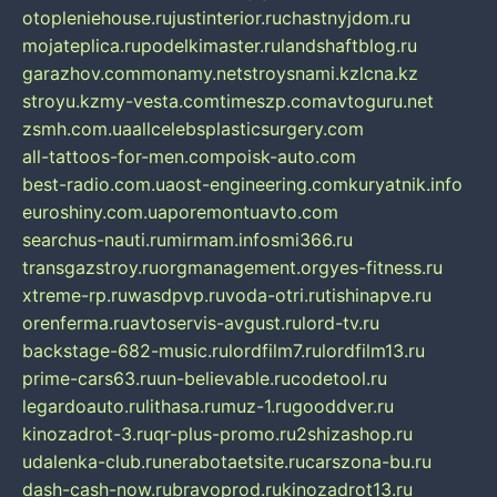
otopleniehouse.ru
justinterior.ru
chastnyjdom.ru
mojateplica.ru
podelkimaster.ru
landshaftblog.ru
garazhov.com
monamy.net
stroysnami.kz
lcna.kz
stroyu.kz
my-vesta.com
timeszp.com
avtoguru.net
zsmh.com.ua
allcelebsplasticsurgery.com
all-tattoos-for-men.com
poisk-auto.com
best-radio.com.ua
ost-engineering.com
kuryatnik.info
euroshiny.com.ua
poremontuavto.com
searchus-nauti.ru
mirmam.info
smi366.ru
transgazstroy.ru
orgmanagement.org
yes-fitness.ru
xtreme-rp.ru
wasdpvp.ru
voda-otri.ru
tishinapve.ru
orenferma.ru
avtoservis-avgust.ru
lord-tv.ru
backstage-682-music.ru
lordfilm7.ru
lordfilm13.ru
prime-cars63.ru
un-believable.ru
codetool.ru
legardoauto.ru
lithasa.ru
muz-1.ru
gooddver.ru
kinozadrot-3.ru
qr-plus-promo.ru
2shizashop.ru
udalenka-club.ru
nerabotaetsite.ru
carszona-bu.ru
dash-cash-now.ru
bravoprod.ru
kinozadrot13.ru