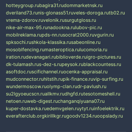
hotteygroup.ru
bagira31.ru
dommarketnsk.ru
dveriland73.ru
nis-glonass51.ru
veles-doroga.ru
tb02.ru
vrema-zdorov.ru
velonik.ru
surgutgloss.ru
nike-air-max-95.ru
nadookna.ru
lubov-pic.ru
mobilreklama.ru
pds-nn.ru
socrat2000.ru
vgurin.ru
spksochi.ru
shkola-klassika.ru
sabeonline.ru
mosoblfencing.ru
masteroptica.ru
lucomoria.ru
iration.ru
devanagari.ru
biblioverde.ru
igro-pictures.ru
dk-tulamash.ru
s-dez-s.ru
peysok.ru
blackcountess.ru
asoftdoc.ru
scifichannel.ru
ocenka-appraisal.ru
mudconnector.ru
hitstih.ru
pik-finance.ru
vip-surfing.ru
wundermoscow.ru
olymp-clan.ru
dr-pavlush.ru
su2lgyoeucscn.ru
allkmv.ru
dhgfd.ru
tesotomeshell.ru
netoen.ru
web-digest.ru
changanqiyuana07.ru
kuper-dostavka.ru
edemvgelen.ru
ytyt.ru
infoelektrik.ru
everafterclub.org
kirillkgr.ru
goodv1234.ru
oopslady.ru