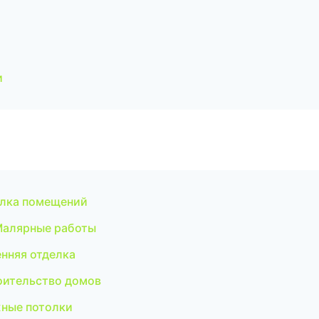
и
елка помещений
Малярные работы
нняя отделка
оительство домов
жные потолки