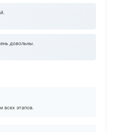
й.
чень довольны.
м всех этапов.