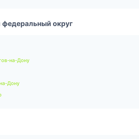
 федеральный округ
тов-на-Дону
на-Дону
р