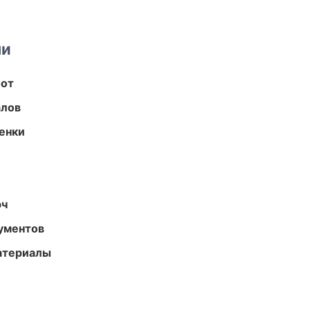
ми
бот
алов
енки
юч
ументов
атериалы