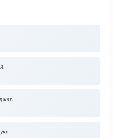
й.
джет.
дую!