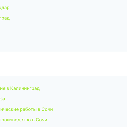
одар
град
ие в Калининград
Уфа
ические работы в Сочи
производство в Сочи