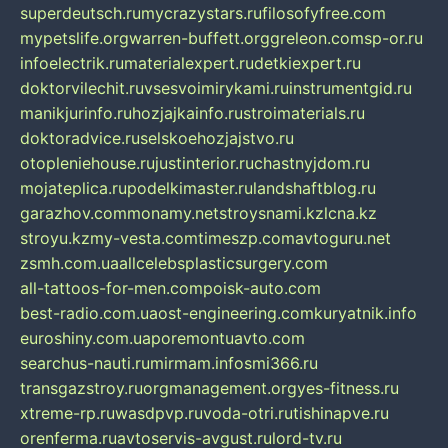
superdeutsch.ru
mycrazystars.ru
filosofyfree.com
mypetslife.org
warren-buffett.org
greleon.com
sp-or.ru
infoelectrik.ru
materialexpert.ru
detkiexpert.ru
doktorvilechit.ru
vsesvoimirykami.ru
instrumentgid.ru
manikjurinfo.ru
hozjajkainfo.ru
stroimaterials.ru
doktoradvice.ru
selskoehozjajstvo.ru
otopleniehouse.ru
justinterior.ru
chastnyjdom.ru
mojateplica.ru
podelkimaster.ru
landshaftblog.ru
garazhov.com
monamy.net
stroysnami.kz
lcna.kz
stroyu.kz
my-vesta.com
timeszp.com
avtoguru.net
zsmh.com.ua
allcelebsplasticsurgery.com
all-tattoos-for-men.com
poisk-auto.com
best-radio.com.ua
ost-engineering.com
kuryatnik.info
euroshiny.com.ua
poremontuavto.com
searchus-nauti.ru
mirmam.info
smi366.ru
transgazstroy.ru
orgmanagement.org
yes-fitness.ru
xtreme-rp.ru
wasdpvp.ru
voda-otri.ru
tishinapve.ru
orenferma.ru
avtoservis-avgust.ru
lord-tv.ru