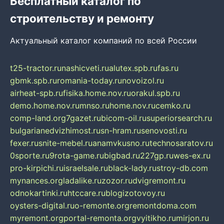
Бесплатный каталог по
строительству и ремонту
Актуальный каталог компаний по всей России
t25-tractor.ru
nashicveti.ru
alutex.spb.ru
fas.ru
gbmk.spb.ru
romania-today.ru
novoizol.ru
airheat-spb.ru
fisika.home.nov.ru
orakul.spb.ru
demo.home.nov.ru
mnso.ru
home.nov.ru
cemko.ru
comp-land.org
7gazet.ru
bicom-oil.ru
superiorsearch.ru
bulgarianedvizhimost.ru
sn-hram.ru
senovosti.ru
fexer.ru
snite-mebel.ru
anamvkusno.ru
technosaratov.ru
0sporte.ru
9rota-game.ru
bigbad.ru
227gp.ru
wes-ex.ru
pro-kirpichi.ru
israelsale.ru
black-lady.ru
stroy-db.com
mynances.org
ladalike.ru
zozor.ru
dvigremont.ru
odnokartinki.ru
htccare.ru
blogizotovoy.ru
oysters-digital.ru
o-remonte.org
remontdoma.com
myremont.org
portal-remonta.org
vyitikho.ru
mirjon.ru