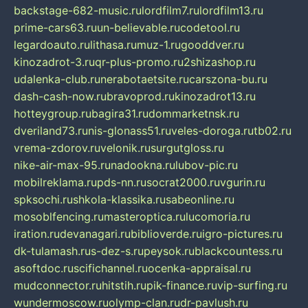
backstage-682-music.ru
lordfilm7.ru
lordfilm13.ru
prime-cars63.ru
un-believable.ru
codetool.ru
legardoauto.ru
lithasa.ru
muz-1.ru
gooddver.ru
kinozadrot-3.ru
qr-plus-promo.ru
2shizashop.ru
udalenka-club.ru
nerabotaetsite.ru
carszona-bu.ru
dash-cash-now.ru
bravoprod.ru
kinozadrot13.ru
hotteygroup.ru
bagira31.ru
dommarketnsk.ru
dveriland73.ru
nis-glonass51.ru
veles-doroga.ru
tb02.ru
vrema-zdorov.ru
velonik.ru
surgutgloss.ru
nike-air-max-95.ru
nadookna.ru
lubov-pic.ru
mobilreklama.ru
pds-nn.ru
socrat2000.ru
vgurin.ru
spksochi.ru
shkola-klassika.ru
sabeonline.ru
mosoblfencing.ru
masteroptica.ru
lucomoria.ru
iration.ru
devanagari.ru
biblioverde.ru
igro-pictures.ru
dk-tulamash.ru
s-dez-s.ru
peysok.ru
blackcountess.ru
asoftdoc.ru
scifichannel.ru
ocenka-appraisal.ru
mudconnector.ru
hitstih.ru
pik-finance.ru
vip-surfing.ru
wundermoscow.ru
olymp-clan.ru
dr-pavlush.ru