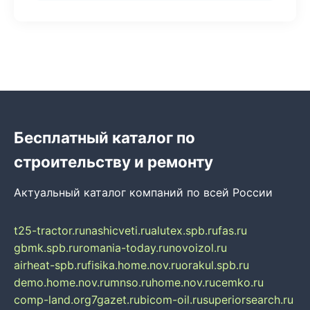
Бесплатный каталог по
строительству и ремонту
Актуальный каталог компаний по всей России
t25-tractor.ru
nashicveti.ru
alutex.spb.ru
fas.ru
gbmk.spb.ru
romania-today.ru
novoizol.ru
airheat-spb.ru
fisika.home.nov.ru
orakul.spb.ru
demo.home.nov.ru
mnso.ru
home.nov.ru
cemko.ru
comp-land.org
7gazet.ru
bicom-oil.ru
superiorsearch.ru