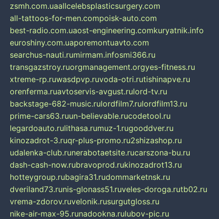
zsmh.com.ua
allcelebsplasticsurgery.com
all-tattoos-for-men.com
poisk-auto.com
best-radio.com.ua
ost-engineering.com
kuryatnik.info
euroshiny.com.ua
poremontuavto.com
searchus-nauti.ru
mirmam.info
smi366.ru
transgazstroy.ru
orgmanagement.org
yes-fitness.ru
xtreme-rp.ru
wasdpvp.ru
voda-otri.ru
tishinapve.ru
orenferma.ru
avtoservis-avgust.ru
lord-tv.ru
backstage-682-music.ru
lordfilm7.ru
lordfilm13.ru
prime-cars63.ru
un-believable.ru
codetool.ru
legardoauto.ru
lithasa.ru
muz-1.ru
gooddver.ru
kinozadrot-3.ru
qr-plus-promo.ru
2shizashop.ru
udalenka-club.ru
nerabotaetsite.ru
carszona-bu.ru
dash-cash-now.ru
bravoprod.ru
kinozadrot13.ru
hotteygroup.ru
bagira31.ru
dommarketnsk.ru
dveriland73.ru
nis-glonass51.ru
veles-doroga.ru
tb02.ru
vrema-zdorov.ru
velonik.ru
surgutgloss.ru
nike-air-max-95.ru
nadookna.ru
lubov-pic.ru