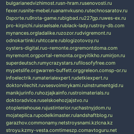
bulgarianedvizhimost.ru
sn-hram.ru
senovosti.ru
fexer.ru
snite-mebel.ru
anamvkusno.ru
technosaratov.ru
0sporte.ru
9rota-game.ru
bigbad.ru
227gp.ru
wes-ex.ru
pro-kirpichi.ru
israelsale.ru
black-lady.ru
stroy-db.com
mynances.org
ladalike.ru
zozor.ru
dvigremont.ru
odnokartinki.ru
htccare.ru
blogizotovoy.ru
oysters-digital.ru
o-remonte.org
remontdoma.com
myremont.org
portal-remonta.org
vyitikho.ru
mirjon.ru
superdeutsch.ru
mycrazystars.ru
filosofyfree.com
mypetslife.org
warren-buffett.org
greleon.com
sp-or.ru
infoelectrik.ru
materialexpert.ru
detkiexpert.ru
doktorvilechit.ru
vsesvoimirykami.ru
instrumentgid.ru
manikjurinfo.ru
hozjajkainfo.ru
stroimaterials.ru
doktoradvice.ru
selskoehozjajstvo.ru
otopleniehouse.ru
justinterior.ru
chastnyjdom.ru
mojateplica.ru
podelkimaster.ru
landshaftblog.ru
garazhov.com
monamy.net
stroysnami.kz
lcna.kz
stroyu.kz
my-vesta.com
timeszp.com
avtoguru.net