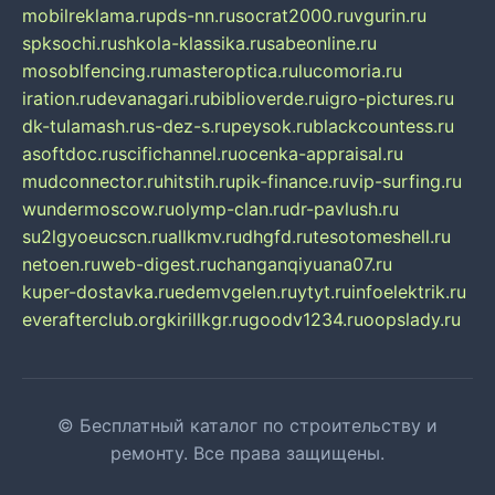
mobilreklama.ru
pds-nn.ru
socrat2000.ru
vgurin.ru
spksochi.ru
shkola-klassika.ru
sabeonline.ru
mosoblfencing.ru
masteroptica.ru
lucomoria.ru
iration.ru
devanagari.ru
biblioverde.ru
igro-pictures.ru
dk-tulamash.ru
s-dez-s.ru
peysok.ru
blackcountess.ru
asoftdoc.ru
scifichannel.ru
ocenka-appraisal.ru
mudconnector.ru
hitstih.ru
pik-finance.ru
vip-surfing.ru
wundermoscow.ru
olymp-clan.ru
dr-pavlush.ru
su2lgyoeucscn.ru
allkmv.ru
dhgfd.ru
tesotomeshell.ru
netoen.ru
web-digest.ru
changanqiyuana07.ru
kuper-dostavka.ru
edemvgelen.ru
ytyt.ru
infoelektrik.ru
everafterclub.org
kirillkgr.ru
goodv1234.ru
oopslady.ru
© Бесплатный каталог по строительству и
ремонту. Все права защищены.