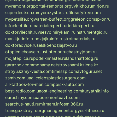
myremont.org
portal-remonta.org
vyitikho.ru
mirjon.ru
superdeutsch.ru
mycrazystars.ru
filosofyfree.com
mypetslife.org
warren-buffett.org
greleon.com
sp-or.ru
infoelectrik.ru
materialexpert.ru
detkiexpert.ru
doktorvilechit.ru
vsesvoimirykami.ru
instrumentgid.ru
manikjurinfo.ru
hozjajkainfo.ru
stroimaterials.ru
doktoradvice.ru
selskoehozjajstvo.ru
otopleniehouse.ru
justinterior.ru
chastnyjdom.ru
mojateplica.ru
podelkimaster.ru
landshaftblog.ru
garazhov.com
monamy.net
stroysnami.kz
lcna.kz
stroyu.kz
my-vesta.com
timeszp.com
avtoguru.net
zsmh.com.ua
allcelebsplasticsurgery.com
all-tattoos-for-men.com
poisk-auto.com
best-radio.com.ua
ost-engineering.com
kuryatnik.info
euroshiny.com.ua
poremontuavto.com
searchus-nauti.ru
mirmam.info
smi366.ru
transgazstroy.ru
orgmanagement.org
yes-fitness.ru