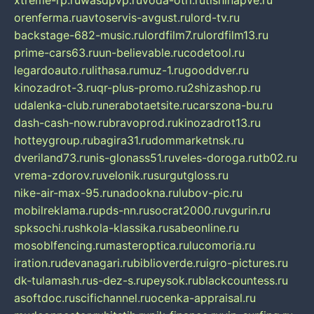
xtreme-rp.ru
wasdpvp.ru
voda-otri.ru
tishinapve.ru
orenferma.ru
avtoservis-avgust.ru
lord-tv.ru
backstage-682-music.ru
lordfilm7.ru
lordfilm13.ru
prime-cars63.ru
un-believable.ru
codetool.ru
legardoauto.ru
lithasa.ru
muz-1.ru
gooddver.ru
kinozadrot-3.ru
qr-plus-promo.ru
2shizashop.ru
udalenka-club.ru
nerabotaetsite.ru
carszona-bu.ru
dash-cash-now.ru
bravoprod.ru
kinozadrot13.ru
hotteygroup.ru
bagira31.ru
dommarketnsk.ru
dveriland73.ru
nis-glonass51.ru
veles-doroga.ru
tb02.ru
vrema-zdorov.ru
velonik.ru
surgutgloss.ru
nike-air-max-95.ru
nadookna.ru
lubov-pic.ru
mobilreklama.ru
pds-nn.ru
socrat2000.ru
vgurin.ru
spksochi.ru
shkola-klassika.ru
sabeonline.ru
mosoblfencing.ru
masteroptica.ru
lucomoria.ru
iration.ru
devanagari.ru
biblioverde.ru
igro-pictures.ru
dk-tulamash.ru
s-dez-s.ru
peysok.ru
blackcountess.ru
asoftdoc.ru
scifichannel.ru
ocenka-appraisal.ru