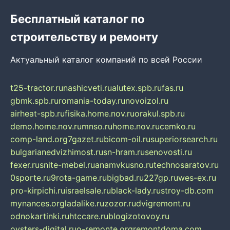
Бесплатный каталог по
строительству и ремонту
Актуальный каталог компаний по всей России
t25-tractor.ru
nashicveti.ru
alutex.spb.ru
fas.ru
gbmk.spb.ru
romania-today.ru
novoizol.ru
airheat-spb.ru
fisika.home.nov.ru
orakul.spb.ru
demo.home.nov.ru
mnso.ru
home.nov.ru
cemko.ru
comp-land.org
7gazet.ru
bicom-oil.ru
superiorsearch.ru
bulgarianedvizhimost.ru
sn-hram.ru
senovosti.ru
fexer.ru
snite-mebel.ru
anamvkusno.ru
technosaratov.ru
0sporte.ru
9rota-game.ru
bigbad.ru
227gp.ru
wes-ex.ru
pro-kirpichi.ru
israelsale.ru
black-lady.ru
stroy-db.com
mynances.org
ladalike.ru
zozor.ru
dvigremont.ru
odnokartinki.ru
htccare.ru
blogizotovoy.ru
oysters-digital.ru
o-remonte.org
remontdoma.com