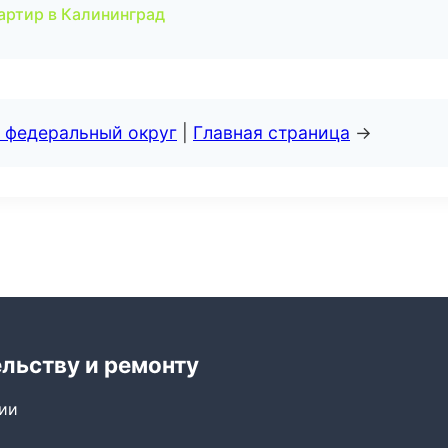
артир в Калининград
 федеральный округ
|
Главная страница
→
ельству и ремонту
сии