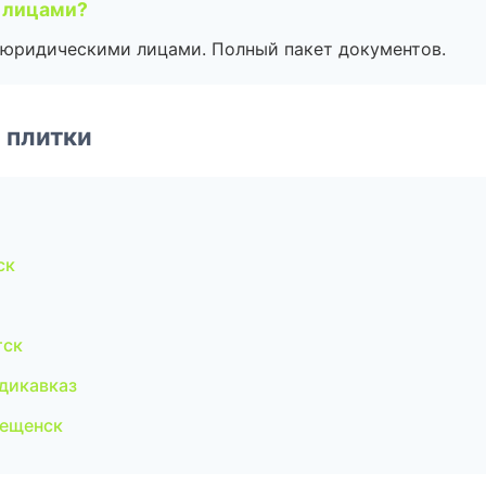
 лицами?
 с юридическими лицами. Полный пакет документов.
 плитки
ск
тск
дикавказ
вещенск