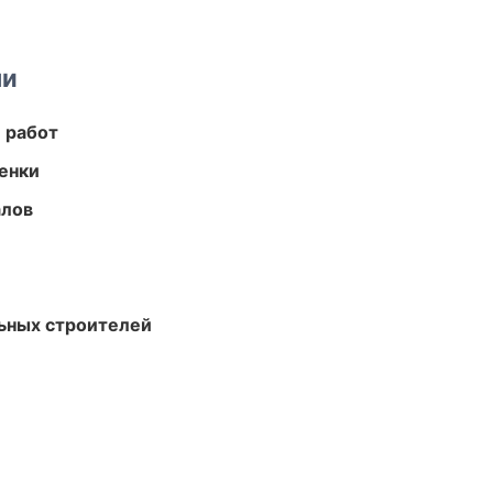
ми
 работ
енки
алов
ьных строителей